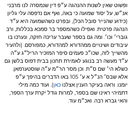
ופשוט שאין לשנות ההנהגה ע״פ דין שנמסרה לנו מרבני
אנ״ש, על יסוד שמועה כי באה, ואף אם נדפסה עלי גליון
(כידוע שהנייר סובל הכל), ובפרט כשהשמועה היא ע״ד
הנהגה פרטית. ואפילו כשהמספר בר סמכא בכללות, ורב
גוברי׳ וכו׳. ומה גם בספר שעבר עריכה חזקה, ונערכו בו
עיבודים ושינויים ממהדורא למהדורא, כמפורסם. (ולהעיר
מהשייך לזה, שכו״כ פעמים סיפר המזכיר הריל״ג ע״ה
ע״ד מעשה רב בנוגע לאמירת תחנון בבית דפוס בלשן גם
כשלא הי׳ שם ס״ת. וכן מסר הר״מ ע״ה שוסטערמאן.
אלא שבס׳ הנ״ל א ע׳ 105 באו הדברים בהיפך ע״פ
יומנו. וראה בעיקר הענין אצלנו
כאן
). ועוד כמה מילי
דתמיהי ראינו שם בספר, למרות גודל יקרת ערך הספר,
והאי גברא רבה. ואכ״מ עוד.