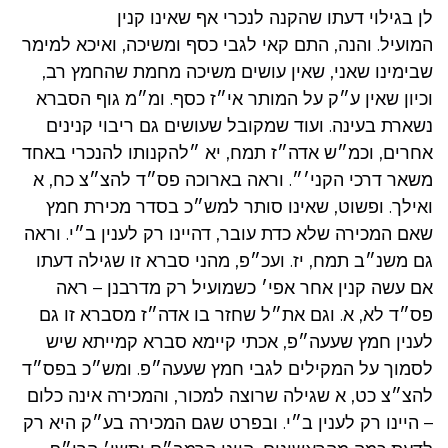
לן בגילוי דעתו שהקנה לנכרי אף שאינו קנין
המועיל. והנה, התם קאי לגבי כסף ומשיכה, ואיכא למימר
שבימינו שאני, שאין עושים משיכה מחמת שהחמץ רב,
וכיון שאין ע״ק על המותר אי״ז כסף. ומ״מ גוף הסברא
נשארת בעינה. ועוד שמקובל שעושים גם ריבוי קנינים
אחרים, וכמ״ש אדה״ז תמח, יא ״להקנותו להנכרי באחד
משאר דרכי הקני׳״. וראה בארוכה פס״ד להצ״צ כח, א
ואילך. ופשוט, שאינו סותר למש״כ בסדר מכירת חמץ
שאם המכירה שלא כדת עובר, דהיינו רק לענין ב״י. וראה
גם משנ״ב תמח, יז. ועכ״פ, מהני סברא זו שגילה דעתו
אם עשה קנין אחר אפי׳ כשמועיל רק מדרבנן – ראה
פס״ד לא, א. וגם את״ל שחזר בו אדה״ז מסברא זו גם
לענין חמץ שעעה״פ, אכתי קיימא סברא קמייתא שיש
לסמוך על המקילים לגבי חמץ שעעה״פ. ומש״כ בפס״ד
להצ״צ כט, א שגילה שרוצה למכור, והמכירה אינה כלום
– היינו רק לענין ב״י. ובפרט שגם המכירה בע״ק היא רק