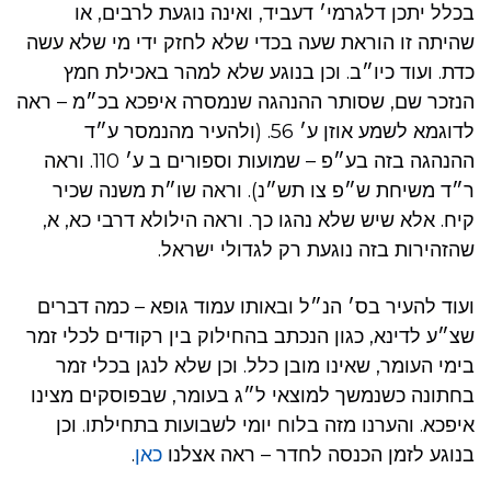
בכלל יתכן דלגרמי׳ דעביד, ואינה נוגעת לרבים, או
שהיתה זו הוראת שעה בכדי שלא לחזק ידי מי שלא עשה
כדת. ועוד כיו״ב. וכן בנוגע שלא למהר באכילת חמץ
הנזכר שם, שסותר ההנהגה שנמסרה איפכא בכ״מ – ראה
לדוגמא לשמע אוזן ע׳ 56. (ולהעיר מהנמסר ע״ד
ההנהגה בזה בע״פ – שמועות וספורים ב ע׳ 110. וראה
ר״ד משיחת ש״פ צו תש״נ). וראה שו״ת משנה שכיר
קיח. אלא שיש שלא נהגו כך. וראה הילולא דרבי כא, א,
שהזהירות בזה נוגעת רק לגדולי ישראל.
ועוד להעיר בס׳ הנ״ל ובאותו עמוד גופא – כמה דברים
שצ״ע לדינא, כגון הנכתב בהחילוק בין רקודים לכלי זמר
בימי העומר, שאינו מובן כלל. וכן שלא לנגן בכלי זמר
בחתונה כשנמשך למוצאי ל״ג בעומר, שבפוסקים מצינו
איפכא. והערנו מזה בלוח יומי לשבועות בתחילתו. וכן
בנוגע לזמן הכנסה לחדר – ראה אצלנו
כאן
.