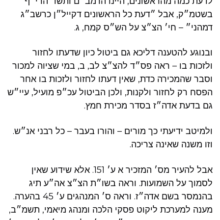
לדעת כמה מהראשונים, היינו הרמב״ם ותשו׳ הרי״ף
בשטמ״ק, אבל ״דעת כל הראשונים דקייל״ן כרשב״ג
דמהני״ – חי׳ הצ״צ על הש״ס קמח, ג.
ובנוגע להטענה דליכא גם ביטול כיון שדעתו לחזור
ולזכות בו – ראה פס״ד להצ״צ לב, ב, במי שציוה למכור
וסבר שהמכירה כדת, שאין דעתו לחזור ולזכות בו אחר
הפסח רק לחזור ולקנות, ולכן הביטול עכ״פ מועיל, עיי״ש
גם בדעת אדה״ז בסדר מכירת חמץ.
ולמיטב ידיעתי כך מורים – והורו בעבר – כל רבני אנ״ש.
וזו משנה שאינה צריכה.
אבל להעיר מס׳ המזכיר א ע׳ 151. אלא שידוע שאין
לסמוך על השמועות. וראה בשו״ת הצ״צ אה״ע תיג
בהנמסר בשם אדה״ז. וראה ס׳ המנהגים ע׳ 45 בהערה.
מענה למערכת ליקוט פסקי הלכה ומנהג מיאמי, תשמ״ב,