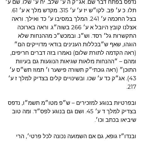
נדפס בפתח דבר שם. אג״ק ה ע׳ שלב. יח ע׳ שלו. שם ע׳
תלו. כ ע׳ פב. לקו״ש יז ע׳ ע׳ 315. מקדש מלך א ע׳ 61.
בצל החכמה ע׳ 241. המלך במסיבו ע׳ כד ואילך. וראה
אצלנו קובץ היובל א ע׳ 266 בשוה״ג. וראה בארוכה
התקשרות גל׳ רסד. וש״נ. ובמכש״כ מההנחות שלא
הוגהו, שאף ש״בכללות הענינים בודאי מדוייקים הם״
(ראה הקדמה לתורת שלום) נאמרו בזה דברים חריפים,
ומהם – ״ההנחות מלאות שגיאות הנוגעות גם בעיוות
התוכן״ (ראה גוכתי״ק תשורה פישער ו׳ תמוז תש״ס ע׳
43). אג״ק כד ע׳ שכו. ובשינויים קלים בצדיק למלך ז ע׳
217.
ובפרטיות בנוגע למזכירים – ש״פ מטו״מ תשמ״ו, נדפס
בצדיק למלך ד ע׳ 45. ושם גם בנוגע לפס״ד. ומה טוב
שיביאו בכתב וכו׳.
ובנדו״ז גופא, גם אם השמועה נכונה לכל פרטי׳, הרי