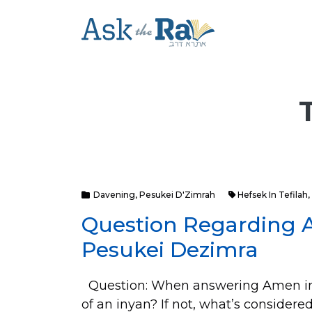
Davening
,
Pesukei D'Zimrah
Hefsek In Tefilah
,
Question Regarding
Pesukei Dezimra
Question: When answering Amen in 
of an inyan? If not, what’s considere