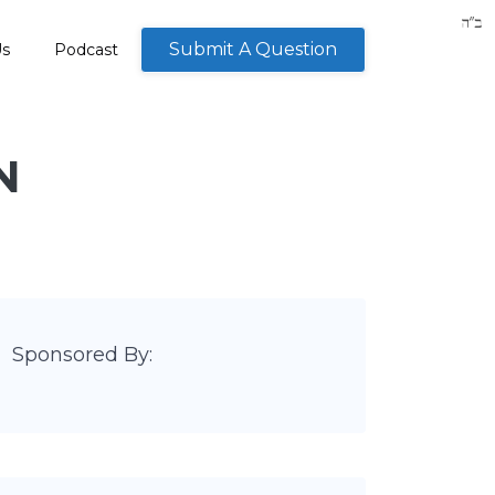
Submit A Question
Us
Podcast
N
Sponsored By: