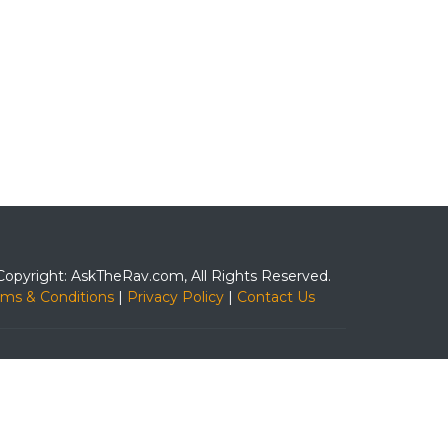
Copyright: AskTheRav.com, All Rights Reserved.
rms & Conditions
|
Privacy Policy
|
Contact Us