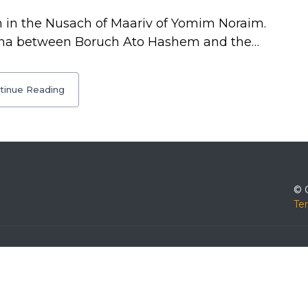
n in the Nusach of Maariv of Yomim Noraim.
rocha between Boruch Ato Hashem and the…
tinue Reading
© 
Te