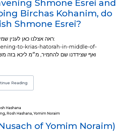
 Davening Shmone Esrei and
oing Birchas Kohanim, do
inish Shmone Esrei?
tening-to-krias-hatorah-in-middle-of-
tinue Reading
osh Hashana
ing
,
Rosh Hashana
,
Yomim Noraim
 (Nusach of Yomim Noraim)