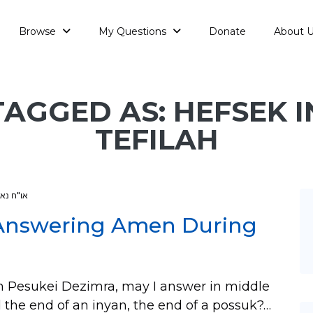
Browse
My Questions
Donate
About 
TAGGED AS: HEFSEK I
TEFILAH
או"ח נא
 Answering Amen During
Pesukei Dezimra, may I answer in middle
d the end of an inyan, the end of a possuk?…