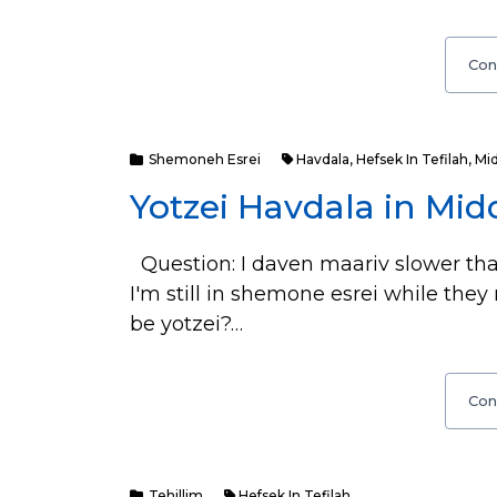
Con
Shemoneh Esrei
Havdala
,
Hefsek In Tefilah
,
Mi
Yotzei Havdala in Mid
Question: I daven maariv slower th
I'm still in shemone esrei while the
be yotzei?…
Con
Tehillim
Hefsek In Tefilah