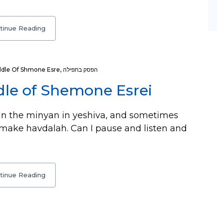
tinue Reading
ddle Of Shmone Esre
,
הפסק בתפילה
dle of Shemone Esrei
an the minyan in yeshiva, and sometimes
y make havdalah. Can I pause and listen and
tinue Reading