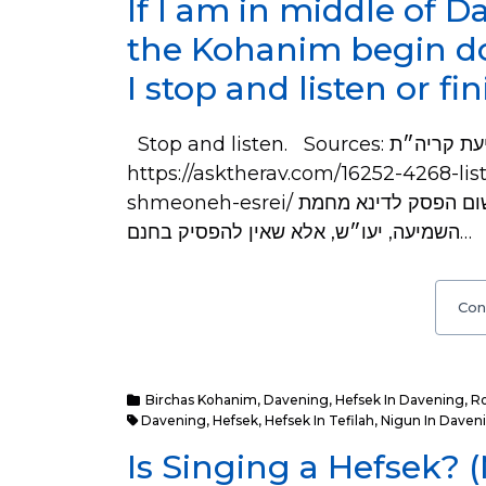
If I am in middle of
the Kohanim begin d
I stop and listen or f
Stop and listen. Sources: ראה אצלנו כאן לענין שמיעת קריה״ת:
https://asktherav.com/16252-4268-lis
shmeoneh-esrei/ ואף שצידדנו שם להחמיר, מ״מ ליכא בזה משום הפסק לדינא מחמת
השמיעה, יעו״ש, אלא שאין להפסיק בחנם…
Con
Birchas Kohanim
,
Davening
,
Hefsek In Davening
,
R
Davening
,
Hefsek
,
Hefsek In Tefilah
,
Nigun In Daven
Is Singing a Hefsek?