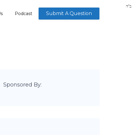
Submit A Question
Us
Podcast
Sponsored By: