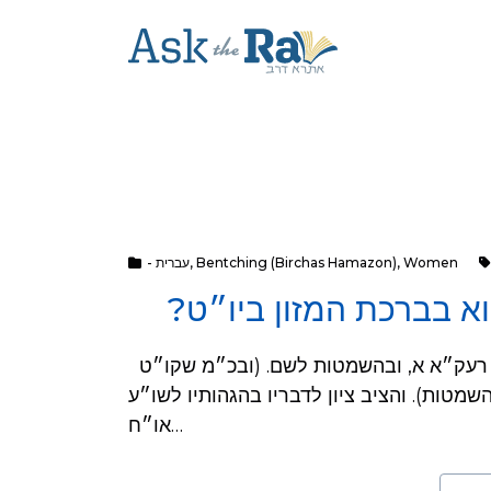
- עברית
,
Bentching (Birchas Hamazon)
,
Women
וא בברכת המזון ביו״ט
תשובה: דינה שוה לאנשים. מקורות: דן בזה בשו״ת רעק״א א, ובהשמטות לשם. (ובכ״מ שקו״ט
מטות). והציב ציון לדבריו בהגהותיו לשו״ע
או״ח…