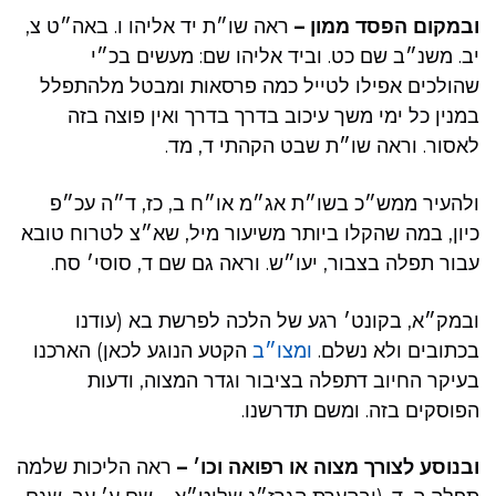
ובמקום הפסד ממון –
ראה שו״ת יד אליהו ו. באה״ט צ,
יב. משנ״ב שם כט. וביד אליהו שם: מעשים בכ״י
שהולכים אפילו לטייל כמה פרסאות ומבטל מלהתפלל
במנין כל ימי משך עיכוב בדרך בדרך ואין פוצה בזה
לאסור. וראה שו״ת שבט הקהתי ד, מד.
ולהעיר ממש״כ בשו״ת אג״מ או״ח ב, כז, ד״ה עכ״פ
כיון, במה שהקלו ביותר משיעור מיל, שא״צ לטרוח טובא
עבור תפלה בצבור, יעו״ש. וראה גם שם ד, סוסי׳ סח.
ובמק״א, בקונט׳ רגע של הלכה לפרשת בא (עודנו
בכתובים ולא נשלם.
ומצו״ב
הקטע הנוגע לכאן) הארכנו
בעיקר החיוב דתפלה בציבור וגדר המצוה, ודעות
הפוסקים בזה. ומשם תדרשנו.
ובנוסע לצורך מצוה או רפואה וכו׳ –
ראה הליכות שלמה