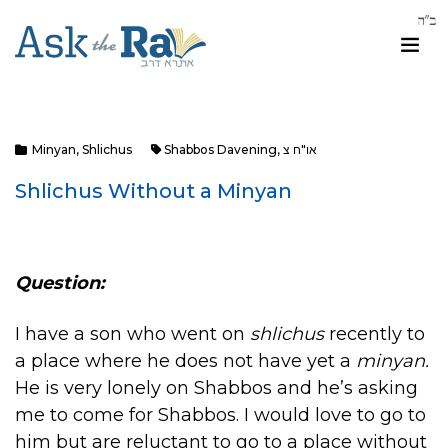
או"ח צ
,
Shabbos Davening
Shlichus
,
Minyan
Shlichus Without a Minyan
Question:
I have a son who went on
shlichus
recently to
a place where he does not have yet a
minyan.
He is very lonely on Shabbos and he’s asking
me to come for Shabbos. I would love to go to
him but are reluctant to go to a place without