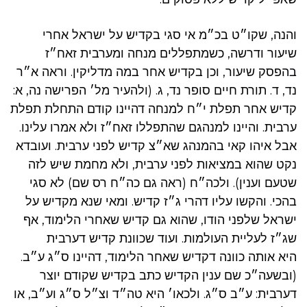
והנה, שקו״ט בכ״מ אי סגי בקדיש על ישראל אחרי
שיעור ודרשה, כשמתפללים מנחה ומערבית זאח״ז
בהפסק שיעור, וכן בקדיש אחר במה מדליקין. וראה א״ר
נד, ד. תורת חיים סופר נד, ג. (ולהעיר מל׳ הפרישה נה, א:
קדיש אחר תפלת י״ח למנחה דהיינו קודם התחלת תפלת
ערבית. והיינו למנהגם שהתפללו זאח״ז ולא אמרו עלינו.
אבל איהו קאי בהמנהג שא״צ קדיש לפני ערבית. ועובדא
נקט שהוא במציאות לפני ערבית, ולא מחמת שיש לזה
שטעם וענין). ולכה״ח (ראה גם כה״ח רס שם) לא סגי
בהכי. והקשו עליו דהרי ג״ז קדיש. ומאי שנא מקדיש על
ישראל שלפני הודו, שהוא גם קדיש שאחרי הלימוד, אף
שג״ז לעליית העולמות. ועוד שכוונת קדיש דערבית
היא אותה כוונה דקדיש שאחר הלימוד, דהיינו ס״ג ע״ב.
(ובשעה״כ שם ענין הקדיש כתב בקדיש שקודם יוצר
דערבית: ע״ב ס״ג. ולכאו׳ היא טה״ד וצ״ל ס״ג וע״ב, או