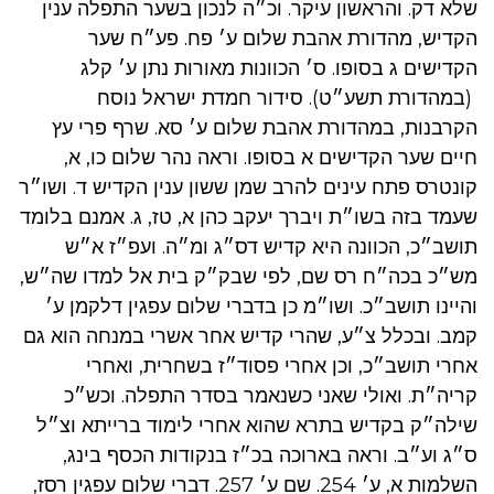
שלא דק. והראשון עיקר. וכ״ה לנכון בשער התפלה ענין
הקדיש, מהדורת אהבת שלום ע׳ פח. פע״ח שער
הקדישים ג בסופו. ס׳ הכוונות מאורות נתן ע׳ קלג
(במהדורת תשע״ט). סידור חמדת ישראל נוסח
הקרבנות, במהדורת אהבת שלום ע׳ סא. שרף פרי עץ
חיים שער הקדישים א בסופו. וראה נהר שלום כו, א,
קונטרס פתח עינים להרב שמן ששון ענין הקדיש ד. ושו״ר
שעמד בזה בשו״ת ויברך יעקב כהן א, טז, ג. אמנם בלומד
תושב״כ, הכוונה היא קדיש דס״ג ומ״ה. ועפ״ז א״ש
מש״כ בכה״ח רס שם, לפי שבק״ק בית אל למדו שה״ש,
והיינו תושב״כ. ושו״מ כן בדברי שלום עפגין דלקמן ע׳
קמב. ובכלל צ״ע, שהרי קדיש אחר אשרי במנחה הוא גם
אחרי תושב״כ, וכן אחרי פסוד״ז בשחרית, ואחרי
קריה״ת. ואולי שאני כשנאמר בסדר התפלה. וכש״כ
שילה״ק בקדיש בתרא שהוא אחרי לימוד ברייתא וצ״ל
ס״ג וע״ב. וראה בארוכה בכ״ז בנקודות הכסף בינג,
השלמות א, ע׳ 254. שם ע׳ 257. דברי שלום עפגין רסז,