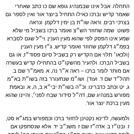
התחלה. אבל אינו שבמנהיג גופא שם כו כתב שאחרי
שאמר קדיש וברכו כאילו התחיל ביוצר אור ואין לספר גם
בצרכי רבים. וראה שו״ת בן ימין דלקמן. ונראה
פשוט שמה שחוזר הש״צ ואומר ברכו בשביל מי שלא
שמע אינו הפסק לפי שהוא מעין הענין. וי״ל שגם לסברא
בפמ״ג דלקמן שחוזר ואומר קדיש, ג״ז מעין הענין.
(ולכאו׳ תלוי אם הקדיש רק בשביל סיום פסוד״ז, או גם
בשביל הברכו. ולהעיר מהשקו״ט בהתחילו קדיש בעשרה
אם מותר לומר ברכו – ראה א״ר נה, א. מאמ״ר שם ב.
תהל״ד שם ד. ועוד). ושו״מ שנתעורר בזה בשו״ת בא״מ
ג, יט וכתב כדברינו. וכ״ה בשו״ת יבי״א ב, ה, א. ובאמת
מפורש במנהיג שם, דה״ל סידור שבח לפני׳, והיינו שהוא
מעין ברכת יוצר אור.
ולמעשה, לדינא נקטינן לחזור ברכו וכמפורש במג״א סט,
ז. ובט״ז ב. אדה״ז שם ז. משנ״ב יד. אלא שנסתפקו אם