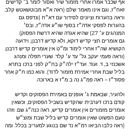
אף שכבר אמרו אחרי מזמור שיר ואסור לומר ב׳ קדישים
זאח״ז, וגם אינו מאמר שלם (ראה א״א מבוטשאטש קלב.
וראה בהערות וציונים לסידור עם דא״ח (ונדפס גם
בהערות לפסקי אדה״ז בסוף שו״ע אדה״ז, ובס׳
המנהגים ע׳ 27) שהיא אגדה שהיא דרשת הפסוק).
גם אומרים חצי קדיש דוקא, ולא קדיש דרבנן, וידועה
הקושיא שה״ז אחרי לימוד ומ״ט אין אומרים קדיש דרבנן.
(וראה פעמי יעקב גל׳ עד ע׳ קלד. שערי תפלה ומנהג
אשכנזי ב, ד. ועוד. ועד״ז ילה״ק בח״ק לפני ברכו בתרא
בליל שבת אחרי אמירת מזמור לדוד). והוא כמו ח״ק אחר
פסוד״ז – ראה פמ״ג נה ב מ״ז א בארוכה.
ולהעיר, שבאמת ג׳ אופנים באמירת הפסוקים וקדיש
קודם ברכו דערבית: שהקדיש בשביל הפסוקים, וכשאין
אומרים מזמורים אין אומרים קדיש, ראה כנה״ג שם. וזהו
טעם הפשוט שאין אומרים קדיש בליל שבת ומוצ״ש
(ראה כלבו הביאו רמ״א נד שם בנוגע למעריב בכלל. ומה