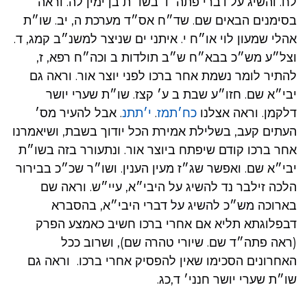
לח. והשיג על דברי פתה״ד בשו״ת בן ימין לה. וראה
בסימנים הבאים שם. שד״ח אס״ד מערכת ה, יב. שו״ת
אהלי שמעון לוי או״ח י. איתני ים שניצר למשנ״ב קמג, ד.
וצל״ע מש״כ בבא״ח ש״ב תולדות ב וכה״ח רפא, ז,
להתיר לומר נשמת אחר ברכו לפני יוצר אור. וראה גם
יבי״א שם. חזו״ע שבת ב ע׳ קצז. שו״ת שערי יושר
דלקמן. וראה אצלנו
כח׳תמז
.
י׳תתנ
. אבל להעיר מס׳
העתים קעב, בשלילת אמירת הכל יודוך בשבת, ושיאמרנו
אחר ברכו קודם שיפתח ביוצר אור. ונתעורר בזה בשו״ת
יבי״א שם. ואפשר שג״ז מעין הענין. ושו״ר שכ״כ בבירור
הלכה זילבר נד להשיג על היבי״א, עיי״ש. וראה שם
בארוכה מש״כ להשיג על דברי היבי״א, בהסברא
דבפלוגתא תליא אם אחרי ברכו חשיב כאמצע הפרק
(ראה פתה״ד שם. שיורי טהרה שם), ושרוב ככל
האחרונים הסכימו שאין להפסיק אחרי ברכו. וראה גם
שו״ת שערי יושר חנני׳ ד,כג.