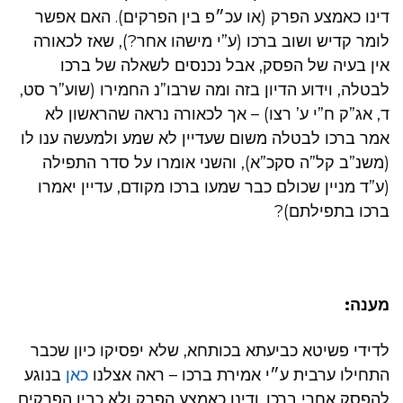
דינו כאמצע הפרק (או עכ״פ בין הפרקים). האם אפשר
לומר קדיש ושוב ברכו (ע”י מישהו אחר?), שאז לכאורה
אין בעיה של הפסק, אבל נכנסים לשאלה של ברכו
לבטלה, וידוע הדיון בזה ומה שרבו”נ החמירו (שוע”ר סט,
ד, אג”ק ח”י ע’ רצו) – אך לכאורה נראה שהראשון לא
אמר ברכו לבטלה משום שעדיין לא שמע ולמעשה ענו לו
(משנ”ב קל”ה סקכ”א), והשני אומרו על סדר התפילה
(ע”ד מניין שכולם כבר שמעו ברכו מקודם, עדיין יאמרו
ברכו בתפילתם)?
מענה:
לדידי פשיטא כביעתא בכותחא, שלא יפסיקו כיון שכבר
התחילו ערבית ע״י אמירת ברכו – ראה אצלנו
כאן
בנוגע
להפסק אחרי ברכו. ודינו כאמצע הפרק ולא כבין הפרקים.