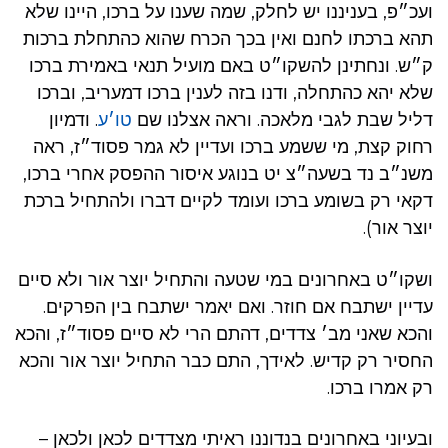
ועכ״פ, בעניננו יש לחלק, שמה שענו על ברכו, היינו שלא
תהא ברכתו לחנם ואין בכך הכרח שהוא כהתחלת ברכות
ק״ש. ונחתינן להשקו״ט באם מועיל תנאי באמירת ברכו
שלא יהא כהתחלה, ודנו בזה לענין ברכו דמעריב, וברכו
דליל שבת לגבי מלאכה. וראה אצלנו שם
טו׳ע
. ודמיון
רחוק קצת, מי ששמע ברכו ועדיין לא גמר פסוד״ז, ראה
משנ״ב נד בשעה״צ יט בנוגע איסור ההפסק אחרי ברכו,
דקאי רק בשומע ברכו ועומד לקיים דברו ולהתחיל ברכת
יוצר אור).
ושקו״ט באחרונים במי שטעה והתחיל יוצר אור ולא סיים
עדיין ישתבח אם חוזר. ואם יאמר ישתבח בין הפרקים.
והכא שאני מב׳ צדדים, דהתם הרי לא סיים פסוד״ז, והכא
החסיר רק קדיש. לאידך, התם כבר התחיל יוצר אור והכא
רק אמרו ברכו.
ובעיוני באחרונים בנדוננו ראיתי מצדדים לכאן ולכאן –