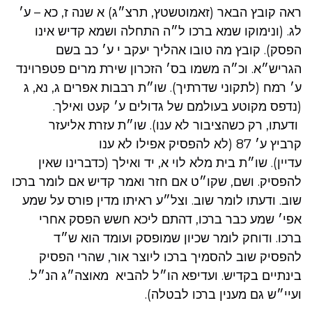
ראה קובץ הבאר (זאמוטשטץ, תרצ״ג) א שנה ז, כא – ע׳
לג. (ונימוקו שמא ברכו ל״ה התחלה ושמא קדיש אינו
הפסק). קובץ מה טובו אהליך יעקב י ע׳ כב בשם
הגריש״א. וכ״ה משמו בס׳ הזכרון שירת מרים פטפרוינד
ע׳ רמח (לתקוני שדרתיך). שו״ת רבבות אפרים ג, נא, ג
(נדפס מקוטע בעולמם של גדולים ע׳ קעט ואילך.
ודעתו, רק כשהציבור לא ענו). שו״ת עזרת אליעזר
קרביץ ע׳ 87 (לא להפסיק אפילו לא ענו
עדיין). שו״ת בית מלא לוי א, יד ואילך (כדברינו שאין
להפסיק. ושם, שקו״ט אם חזר ואמר קדיש אם לומר ברכו
שוב. ודעתו לומר שוב. וצל״ע ראיתו מדין פורס על שמע
אפי׳ שמע כבר ברכו, דהתם ליכא חשש הפסק אחרי
ברכו. ודוחק לומר שכיון שמופסק ועומד הוא ש״ד
להפסיק שוב להסמיך ברכו ליוצר אור, שהרי הפסיק
בינתיים בקדיש. ועדיפא הו״ל להביא מאוצה״ג הנ״ל.
ועיי״ש גם מענין ברכו לבטלה).