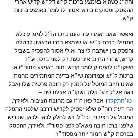
והה״נ כשהוא באמצע ברכות ק״ש דל״ש קדיש אחרי
ההפסק. ופסוקים בודאי אסור לו לומר באמצע ברכות
ק״ש.
ואפשר שאם יאמרו עוד פעם ברכו הו״ל למפרע כלא
התחילו ברכת ק״ש. או שנמצא ברכו הראשון לבטלה
והפסק בין ישתבח ליוצר. ואולי אסור להפסיק בשביל
קדיש, שהרי החיוב אינו כעת רק לפני ברכו, וע״ד
השקו״ט להפסיק לומר קדיש יתום באמצע פסוד״ז או
ברכות ק״ש. וכמדומה שי״א בדעת המחמירים מחמת
שאינו חיוב המוטל על המנין רק חובה פרטית שלו (אבל
ראה אג״ק ז ע׳ קלט. ושקו״ט אצלנו שם –
טו׳תתקלד
). אבל כאן ה״ז גם מחובת הציבור. ולאידך,
הרי דעת רוה״פ שלא יפסיק לקדיש דרבנן שלפני התפלה
המוטל על הציבור, וכנ״ל. ויש לחלק לכאן ולכאן, שקדיש
שלפני ברכו חובה משא”כ לפני פסוד”ז. ולאידך, ההפסק
בברכות ק״ש חמור יותר מפסוד״ז.