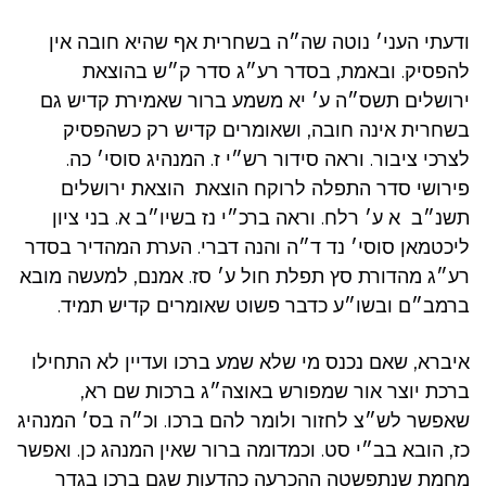
ודעתי העני׳ נוטה שה״ה בשחרית אף שהיא חובה אין
להפסיק. ובאמת, בסדר רע״ג סדר ק״ש בהוצאת
ירושלים תשס״ה ע׳ יא משמע ברור שאמירת קדיש גם
בשחרית אינה חובה, ושאומרים קדיש רק כשהפסיק
לצרכי ציבור. וראה סידור רש״י ז. המנהיג סוסי׳ כה.
פירושי סדר התפלה לרוקח הוצאת הוצאת ירושלים
תשנ״ב א ע׳ רלח. וראה ברכ״י נז בשיו״ב א. בני ציון
ליכטמאן סוסי׳ נד ד״ה והנה דברי. הערת המהדיר בסדר
רע״ג מהדורת סץ תפלת חול ע׳ סז. אמנם, למעשה מובא
ברמב״ם ובשו״ע כדבר פשוט שאומרים קדיש תמיד.
איברא, שאם נכנס מי שלא שמע ברכו ועדיין לא התחילו
ברכת יוצר אור שמפורש באוצה״ג ברכות שם רא,
שאפשר לש״צ לחזור ולומר להם ברכו. וכ״ה בס׳ המנהיג
כז, הובא בב״י סט. וכמדומה ברור שאין המנהג כן. ואפשר
מחמת שנתפשטה ההכרעה כהדעות שגם ברכו בגדר