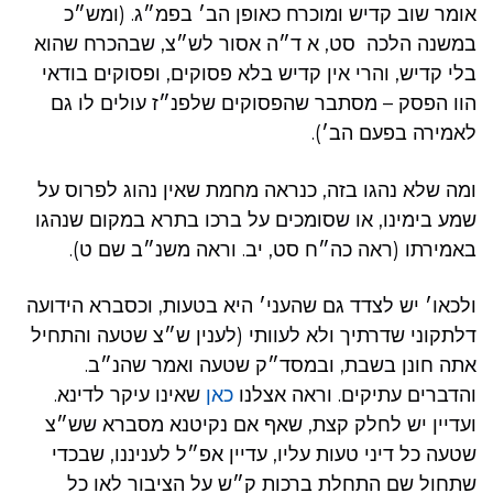
אומר שוב קדיש ומוכרח כאופן הב׳ בפמ״ג. (ומש״כ
במשנה הלכה סט, א ד״ה אסור לש״צ, שבהכרח שהוא
בלי קדיש, והרי אין קדיש בלא פסוקים, ופסוקים בודאי
הוו הפסק – מסתבר שהפסוקים שלפנ״ז עולים לו גם
לאמירה בפעם הב׳).
ומה שלא נהגו בזה, כנראה מחמת שאין נהוג לפרוס על
שמע בימינו, או שסומכים על ברכו בתרא במקום שנהגו
באמירתו (ראה כה״ח סט, יב. וראה משנ״ב שם ט).
ולכאו׳ יש לצדד גם שהעני׳ היא בטעות, וכסברא הידועה
דלתקוני שדרתיך ולא לעוותי (לענין ש״צ שטעה והתחיל
אתה חונן בשבת, ובמסד״ק שטעה ואמר שהנ״ב.
והדברים עתיקים. וראה אצלנו
כאן
שאינו עיקר לדינא.
ועדיין יש לחלק קצת, שאף אם נקיטנא מסברא שש״צ
שטעה כל דיני טעות עליו, עדיין אפ״ל לעניננו, שבכדי
שתחול שם התחלת ברכות ק״ש על הציבור לאו כל