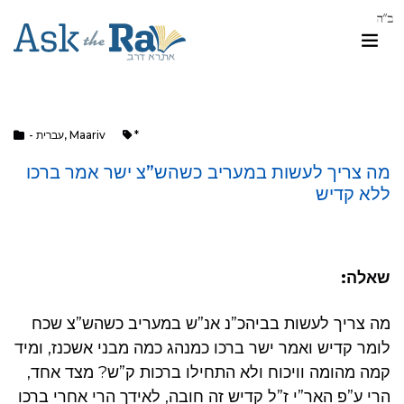
*
Maariv
,
- עברית
מה צריך לעשות במעריב כשהש”צ ישר אמר ברכו
ללא קדיש
שאלה:
מה צריך לעשות בביהכ”נ אנ”ש במעריב כשהש”צ שכח
לומר קדיש ואמר ישר ברכו כמנהג כמה מבני אשכנז, ומיד
קמה מהומה וויכוח ולא התחילו ברכות ק”ש? מצד אחד,
הרי ע”פ האר”י ז”ל קדיש זה חובה, לאידך הרי אחרי ברכו