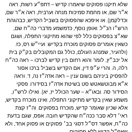
שלא תיקנו פסוקים שיאמרו קדיש – דתפ״ע רשות, ראה
א״ר שם, או מחמת סמיכות מנחה וערבית, ראה א״ר שם,
וכדלקמן). או איפכא שהפסוקים בשביל הקדיש, כבהגהת
הרש״ו הנ״ל. ואופן נוסף, כדמשמע מדברי כה״ח שם,
שא״צ בפסוקים כלל לפי שהוא מתיקוני התפלה, ושגם
כשאין אומרים פסוקים מוכרח בקדיש. ועיי״ש רס, כז.
(ולהעיר, שמנהג העולם, כולל גם המקובלים בק״ק בית
אל יכב״ץ, לומר והוא רחום בין קדיש לברכו – ראה כה״ח
רלה, ה. והרי ע״פ דין, אם הקדיש בשביל ברכו אסור
להפסיק ביניהם בשום ענין – ראה אדה״ז נה, ד. וראה
א״א מבוטשאטש סט בשיטת אדה״ז בסידורו. פסקי
הסידור סה. ובאו״א – שער הכולל יז, יא). ואילו לרש״ו,
משמע שאין בקדיש מתיקוני התפלה, ואינו מוכרח בקדיש,
אלא שכיון שאומר קדיש, מוכרח בפסוקים. וה״ז קצת
ראי׳ דלא סבר ככה״ח שהקדיש חובה. אפס, שגם בדעת
כה״ח, אפשר דס״ל דסגי בב׳ פסוקים או פסוק אחד, ולא
שאפ״ל קדיש ללא פסוקים.