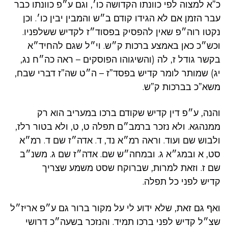
כ”א למצוה לפי כוונתו הקדושה כו׳, וגם ע״פ כוונתו כבר
עבר הזמן אם לא הגידו קודם ב״ש והמבין יבין כו׳. וכן
נקטו רוה״פ שאין להפסיק בפסוד״ז לקדיש ששלפניו.
וכש״כ כאן באמצע ברכות ק״ש. וי״ל שגם להחיד״א
בקשר גודל ז, לה (והשיגוהו הפוסקים – ראה כה״ח נג,
יג) שמותר לומר קדיש בפסד”ז – ה״ט שה”ז דברי שבח,
משא”כ בברכות ק”ש.
והנה, ע״פ דין קדיש שקודם ברכו במעריב הוא רק
ממנהגא. ולא נזכר ברמב״ם תפלה ט, ט, ולא בטור רלז,
ולבוש שם ועוד. וראה רמ״א נד, ד. אדה״ז שם ד. רמ״א
סט, א ובמג״א ג. ובמחה״ש שם. אדה״ז שם ג. משנ״ב
שם ז. וזאת למרות, שברוקח שסט משמע שצריך
קדיש לפני כל תפלה.
ואף גם זאת, שלא ידוע לי על מקור ברור גם ע״פ אריז״ל
שצ״ל קדיש לפני ברכו תמיד. והנזכר בשעה״כ דרושי