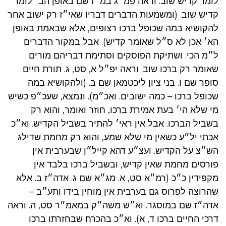
לומר קדיש שוב. וראה פמ״ג במ״ז שם באופן הב׳ לומר
קדיש שוב. (ומשמעות הדברים דבריו שאי״ז רק ישוב אחר
להקושיא במה שכופל ברכו רצופים, אלא שבאמת באופן
הא׳ אכן לא ס״ל שאומר קדיש). אבל במקור הדברים
ל״מ הכי. ושתיקת הפוסקים וסתימת דבריהם מורים
שאומר רק ברכו שוב. וראה יפ״ל א, סט, ג. תורת חיים
סופר שם ו. בני ציון ליכטמאן שם ב. (ולהקושיא במה
שכופל ברכו – כמה ישובים. ואכ״מ). ונמצא, שעכ״פ כשיש
מי שלא הי׳ בעת אמירת ברכו, חוזר ואומר, והוא רק
בשביל הברכו. אבל אין ראי׳ להתיר בשביל הקדיש. וא״כ
אכתי יל״ע כשאין מי שלא שמע, והוא רק מחמת שדילג
הש״צ על הקדיש. ועצ״ע דהא קייל״ן שבערבית אין
פורסים מחמת שאין קדיש, ובשביל ברכו בלבד אין
מקפידין כ״כ (רמ״א סט, א. מג״א שם ג. אדה״ז ב. אלא
שהרוצה לפרוס גם בערבית אין מוחין בידו ותע״ב –
אדה״ז שם במוסגר. וא״ש משה״ק במאמ״ר סט, ה. וראה
דרכי החיים ברכו ד, א). וא״כ בהכרח שבחזרתו ברכו