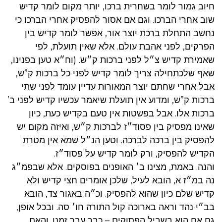
חיוב גמור לומר בשחרית ברכו, יותר מקום לומר קדיש
שוב אחרי הברכו. וגם אם אסור להפסיק אחרי הברכו כי
נחשב התחלת ברכת יוצר אור, אפשר לומר קדיש בין
הפרקים, לפני אהבת עולם. אלא שאין תועלת, לפי
שאמירת קדיש צ״ל לפני ברכות ק״ש. (וח״א טען בפנינו,
שאף שלכתחילה צריך לומר קדיש לפני כל ברכות ק”ש,
אבל אחרי שחתם יוצר המאורות עדיין עומד לפני שתי
ברכות ק”ש, ומדוע אין תועלת שיאמר עכשיו קדיש לפני ב’
ברכות אלו. אבל בפשטות אין טעם בקדיש כעת, כיון
שאינו מפסיק בין פסוד״ז לברכות ק״ש, ואיזה מקום יש
להפסיק בין ברכה לברכה. וטען הנ״ל שמא אין מטרת
הקדיש להפסיק, ורק לומר קדיש על פסוד״ז.
והנה. באמת, מצינו ב׳ האופנים בפוסקים. אלא שבפמ״ג
נה במ״ז א, הובא לעיל, שלכן אומרים חצי קדיש ולא
קדיש שלם כיון שהוא להפסיק. וכ״ה באגור צד, הובא
בב״י נהד וראה בארוכה קול התורה חו׳ סה. ובכל אופן,
גם אם הוא בשביל הפסוקים – כבר עבר זמנו. והאם