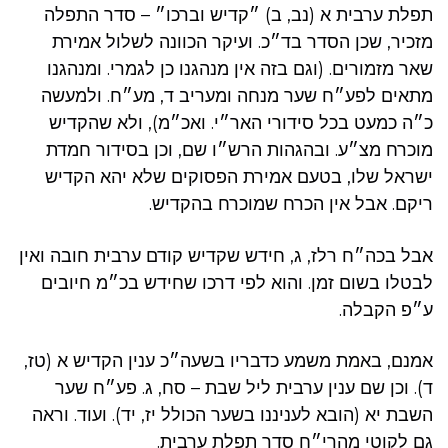
תפלת ערבית א (נב, ב) ״קדיש וברכו״ – סדר התפלה
מזכיר, שכן הסדר בד״כ. ועיקר הכוונה לשלול אמירת
שאר מזמורים. (וגם בזה אין מנהגנו כן לגמרי. ומנהגנו
מתאים לפע״ח שער מנחה ומעריב ד, מע״ח. ולמעשה
כ״ה כמעט בכל סידורי האר״י. ואכ״מ), ולא שהקדיש
מוכרח מצ״ע. ובהגהות הרש״ו שם, וכן בסידור חמדת
ישראל שלו, בטעם אמירת הפסוקים שלא יהא הקדיש
ריקם. אבל אין הכרח שמוכרח בהקדיש.
אבל בכה״ח רלז, ג, חידש שקדיש קודם ערבית חובה ואין
לבטלו בשום זמן. והוא לפי דרכו שחידש בכ״מ חיובים
ע״פ הקבלה.
אמנם, באמת משמע כדבריו בשעה״כ ענין הקדיש א (טז,
ד). וכן שם ענין ערבית ליל שבת – סח, ג. פע״ח שער
השבת יא (הובא לעניננו בשער הכולל יז, יד). ועוד. וראה
גם לקוטי מהרי״ח סדר תפלת ערבית.