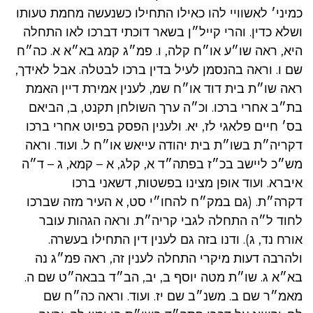
כמיני׳ לאשוויי להו כאילו התחילו כשנעשה מחמת טעותו
ושלא כדין. והרי קייל״ן בשאר דוכתי דברכו לאו התחלה
היא, ראה שו״ע או״ח קלה, ו. פמ״ג קמג בא״א א. כה״ח
שם ו. וראה בהנסמן לעיל בדין ברכו לבטלה. אבל לאידך,
ראה שו״ת בית דוד או״ח שמ, לענין אמירת דיין האמת
בת״ב אחרי ברכו. וכ״ה ערך השולחן תקנט, ב, הביאם
בס׳ חיים פלאגי לז, יא. ולענין הפסק בפיוט אחרי ברכו
דקריה״ת בשו״ת בית יהודה עייאש או״ח ל. ועוד. וראה
מש״כ ליישב בכ״ז בפתה״ד א, קלג, א – קמא, ג – ד״ה
איברא. ועוד אופן מצינו בפשטות, דשאני ברכו
דקרה״ת. (גם במק״ח להחו״י סט, א העיר מזה שברכו
לחוד ל״ה התחלה לגבי קריה״ת. וראה הגהות עובר
אורח נד, ג). ודנו בזה גם לענין דין התחילו בעשרה.
ולהרבה דעות מיקרי התחלה לענין זה, ראה פמ״ג נה
בא״א ג. שו״ת מטה יוסף ב, יב, הב״ד בבאה״ט שם ה.
מאמ״ר שם ב. משנ״ב שם יז. ועוד. וראה כה״ח שם