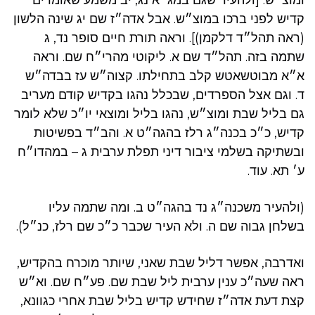
ומוצ״ש. [ולהעיר שגם במג״א נג, יב משמע שאומרים
קדיש לפני ברכו במוצ״ש. אבל אדה״ז שם יג שינה הלשון
(ראה תהל״ד דלקמן)]. וראה תורת חיים סופר נד, ג
שתמה בזה. תהל״ד שם א. ליקוטי מהרי״ח שם. וראה
א״א מבוטשאטש קלב בתחילתו. קצוה״ש עז בבדה״ש
ד. וגם אצל הספרדים, שבכלל נהגו בקדיש קודם מעריב
גם בליל שבת ומוצ״ש, נהגו בליל ומוצאי יו״כ שלא לומר
קדיש, כ״כ בכנה״ג רלז בהגה״ט א. והב״ד בפשיטות
ובשתיקה בשלמי ציבור דיני תפלת ערבית ג – במהדו״ח
ע׳ תא. עוד.
(ולהעיר משכנה״ג נד בהגה״ט ב. ומה שתמה עליו
בשלחן גבוה שם ה. ולא העיר שכבר כ״כ שם רלז, כנ״ל).
ואדרבה, אפשר דליל שבת שאני, שיותר מוכרח בהקדיש,
ראה שעה״כ ענין ערבית ליל שבת שם. פע״ח שם. וא״ש
קצת דעת אדה״ז שחידש קדיש בליל שבת אחרי כגוונא,