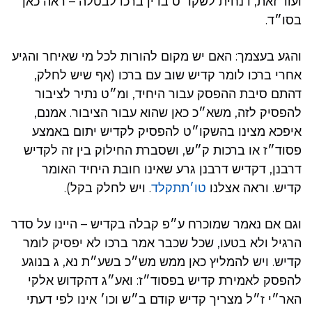
ועוד זאת, דנחית לשקו״ט בדין ברכו לבטלה – ראה כאן
בסו״ד.
והגע בעצמך: האם יש מקום להורות לכל מי שאיחר והגיע
אחרי ברכו לומר קדיש שוב עם ברכו (אף שיש לחלק,
דהתם סיבת ההפסק עבור היחיד, ומ״ט נתיר לציבור
להפסיק לזה, משא״כ כאן שהוא עבור הציבור. אמנם,
איפכא מצינו בהשקו״ט להפסיק לקדיש יתום באמצע
פסוד״ז או ברכות ק״ש, ושסברת החילוק בין זה לקדיש
דרבנן, דקדיש דרבנן גרע שאינו חובת היחיד האומר
קדיש. וראה אצלנו
טו׳תתקלד
. ויש לחלק בקל).
וגם אם נאמר שמוכרח ע״פ קבלה בקדיש – היינו על סדר
הרגיל ולא בטעו, שכל שכבר אמר ברכו לא יפסיק לומר
קדיש. ויש להמליץ כאן ממש מש״כ בשע״ת נא, ג בנוגע
להפסק לאמירת קדיש בפסוד״ז: ואע״ג דהקדוש אלקי
האר״י ז״ל מצריך קדיש קודם ב״ש וכו׳ אינו לפי דעתי