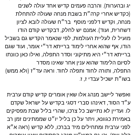
יג ובהערות). והרבה פעמים קדיש אחד עולה לשנים
(כקדיש אחרי קרה״ת בשבת מנחה שעולה להתחלת
מנחה, וקדיש דלפני מוסף בר״ח שעולה לובא לציון
דשחרית, ועוד). אמנם יש לחלק, דבקדיש קודם הודו
מועיל לו לעליית העולמות, לפי שנאמר הקדיש גם בשביל
הודו, אף שהוא אחרי לימוד ברייתא דר״י אומר, ועוד שגם
ברייתא דר״י היא מתיקוני וסדר התפלה, ואילו כאן כוונתו
לסיום הלימוד שהוא ענין אחר שאינו מסדר
התפלה, ותורה לחוד ותפלה לחוד. וראה עד״ז (ולא ממש)
בשו״ת ישכיל עבדי ז, ז.
ואפשר ליישב מנהג אלו שאין אומרים קדיש קודם ערבית
ע״ד הסוד, דאינהו סברי דסגי בקדיש על ישראל שקדם
לו. ועדיין לא נתיישב כל צרכו, שהרי בליל שבת מפסיקים
באמירת כגוונא, ויתר על כן בליל יו״ט שממתינים זמן רב
לפני ערבית ומתחילים מיד בברכו, ללא קדיש (ראה א״א