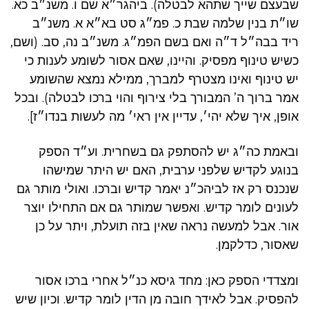
שבעצם שייך שתהא לבטלה). ביהגר״א שם ו. משנ״ב כא.
שו״ת בנין שלמה שבת כ. פמ״ג סט בא״א א. משנ״ב
ריד בבה״ל ד״ה ואם בשם הפמ״ג. משנ״ב נה, סב. (ושם,
כשיש טינוף מפסיק. והיינו, שאם אסור לשומע לענות כי
יש טינוף ואינו מצטרף למברך, ממילא נמצא שהשומע
אמר ברוך ה’ המבורך בלי צירוף והוי ברכו לבטלה). ובכל
אופן, איך שלא יהי׳, עדיין אין ראי׳ מה לעשות בנדו״ז].
ובאמת כה״ג יש להסתפק גם בשחרית. וע״ד הספק
בנוגע לקדיש שלפני ערבית, האם יש היתר שמישהו
שנכנס רק אז לביהכ״נ יאמר קדיש וברכו. ואולי מותר גם
לעונים לומר קדיש. ואפשר שמותר גם אם התחילו יוצר
אור. אבל למעשה נראה שאין בזה תועלת, ויתר על כן
שאסור, כדלקמן.
ומצדדי הספק כאן: מחד גיסא כנ״ל אחרי ברכו אסור
להפסיק. אבל לאידך חובה מן הדין לומר קדיש. וכיון שיש