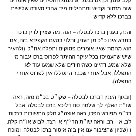
קלב שם), וכן גם במוצ״ש מנהג החסידים שאין אומרים
שום מזמור וקדיש ומתחילים מיד אחרי סעודה שלישית
בברכו ללא קדיש.
והנה, בענין ברכו לבטלה – הנה, מה שציין לדין ברכו
בתרא אינו כ״כ מן הענין, ותלוי בטעם הקפידא בזה, אם
הוא מחמת שאין אומרים פסוקים ותפלה אח״כ. (ולהעיר
שיש שהעמיסו בכל עיקר ההיתר לפרוס ברכו עבור מי
שלא שמע, דהיינו כשהיחידים שלא שמעו עוד לא
התפללו, אבל אחרי שכבר התפללו אין לפרוס אחרי
התפלה).
[ובגוף הענין דברכו לבטלה – שקו״ט בכ״מ מזה, ראה
שו״ת האלף לך שלמה סח דליכא ברכו לבטלה. אבל
בכ״מ מפורש הפכו, ראה אוצה״ג חלק התשובות ברכות
לב, א – רב. וראה שו״ת הרי״ף א, רצד. לבוש או״ח קלה,
ז (שכיון שהציבור ענו אין בזה איסור ברכו לבטלה. ומוכח