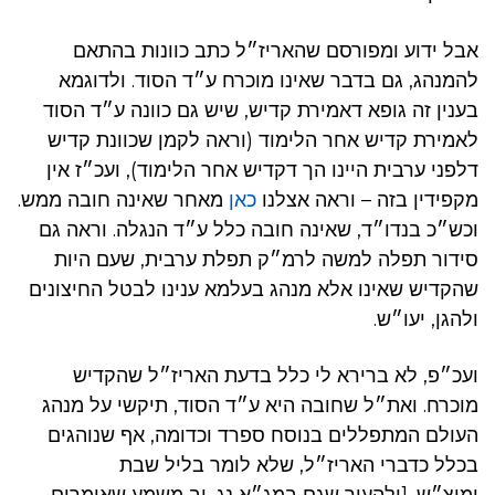
אבל ידוע ומפורסם שהאריז״ל כתב כוונות בהתאם
להמנהג, גם בדבר שאינו מוכרח ע״ד הסוד. ולדוגמא
בענין זה גופא דאמירת קדיש, שיש גם כוונה ע״ד הסוד
לאמירת קדיש אחר הלימוד (וראה לקמן שכוונת קדיש
דלפני ערבית היינו הך דקדיש אחר הלימוד), ועכ״ז אין
מקפידין בזה – וראה אצלנו
כאן
מאחר שאינה חובה ממש.
וכש״כ בנדו״ד, שאינה חובה כלל ע״ד הנגלה. וראה גם
סידור תפלה למשה לרמ״ק תפלת ערבית, שעם היות
שהקדיש שאינו אלא מנהג בעלמא ענינו לבטל החיצונים
ולהגן, יעו״ש.
ועכ״פ, לא ברירא לי כלל בדעת האריז״ל שהקדיש
מוכרח. ואת״ל שחובה היא ע״ד הסוד, תיקשי על מנהג
העולם המתפללים בנוסח ספרד וכדומה, אף שנוהגים
בכלל כדברי האריז״ל, שלא לומר בליל שבת