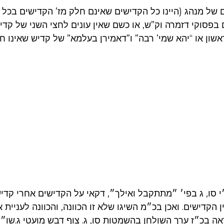
 של מנהג (היינו כל הקדישים שאינם חלק מז’ הקדישים בכל 
 בפסוקי דזמרה וק”ש, או כשם שאין עונים לחצי השני של קדי
אשון או “יהא שמי’ רבה” ו”דאמירן בעלמא” של קדיש שאינו חי
י סו, ג בפי׳ ״מתתקבל ואילך״, דקאי על הקדישים אחרי קדי
 הקדישים. ואכן בכ״מ השיגו שלא זו הכוונה, והכוונה לעניית
אה בכ״ז ערך השולחן בהשמטות סו, ג. צוף דבש מועטי ג.שו״ת