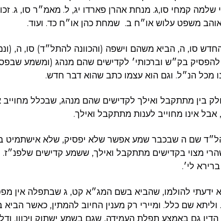
מי שלמה קמחי סו,ג. מנחת אהרן פארדו יג, ל. מאמ״ר סו, ג. ז
אוהב משפט עלוש או״ח ב. שמחת כהן או״ח כד. ועוד.
ש סו, ה, הביא משהם וישפה (והכוונה להתל״ד) סו, ה, (ונמ
הפסיק בק״ש וברכותי׳ לקדישים שהם מנהג (ומשמע שבפסוד
ו מכל הנ״ל. וגם הוא עצמו כתב שהוא דבר חדש.
ק בין מתתקבל ואילך לקדישים שהם מנהג, שבכלל מחוייב א
אבל אינו מחוייב לענות מתתקבל ואילך.
״ד שם ה שבכבר שמע אפשר שלא יפסיק, שלא אישתמיט בשו
שהרי מצוי בקדישים מתתקבל ואילך, ששמע קדישים שלפנ״ז. ו
רירא לי׳.
א ידעתי להולמו, שהביא בשם המג״א קט, ג שבתפלה אין מפ
וליתא שם כלל. ומיירי רק מענין החיוב להמתין, כאשר הביא 
הדין גם באמצע תפלת העמידה, שגם בשמע ישתוק ויכוון. ודל