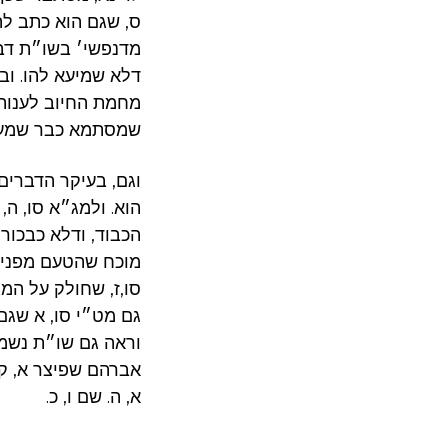
ס, שגם הוא כתב להש
מדנפשי׳ בשו״ת דבר
דלא שמיעא להו. וב
מחמת החיוב לענות 
שמסתמא כבר שמע. ו
וגם, בעיקר הדברי
הוא. ולמג״א סו, ה
הכבוד, ודלא כבכור
מוכח שהטעם מפני ה
סו,ז, שחולק על המ
גם מט״י סו, א שגם
וראה גם שו״ת נשמת
אברהם שפיצר א, ק
א, ה. שם ו, כ.