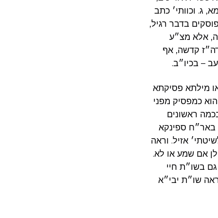
, ג. וכוותי׳ כתב
וסקים בדבר רגיל,
ה, אלא מצ״ע
דה״ז קדשה, אף
 – בכיו״ב.
ו מילתא פסיקתא
הוא כמפסיק מפני
בכמה ראשונים
א באר״ח ספינקא
יטתי׳ אזיל. וראה
ן אם שמע או לא.
גם בשו״ת חיי
אה שו״ת יבי״א