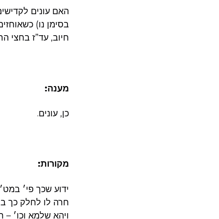
האם עונים לקדישים
בסימן נו) כשאוחזים
חיוב, עד”ז בחצי הר
מענה:
כן, עונים.
מקורות:
ידוע שכך פי׳ במט״
חרה לו לחלק כך בין
ויהא שלמא וכו׳ – ר