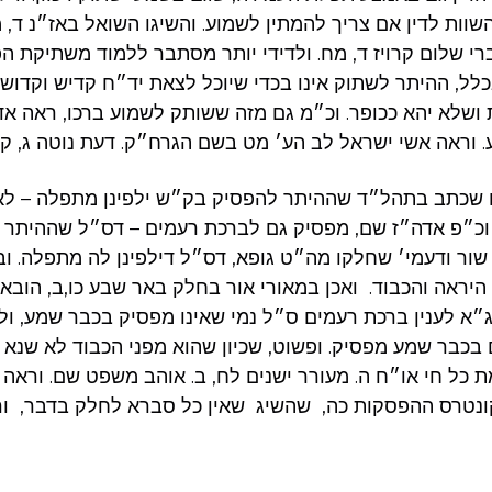
וות לדין אם צריך להמתין לשמוע. והשיגו השואל באז״נ ד, מא
י שלום קרויז ד, מח. ולדידי יותר מסתבר ללמוד משתיקת הפ
כלל, ההיתר לשתוק אינו בכדי שיוכל לצאת יד״ח קדיש וקדוש
ושלא יהא ככופר. וכ״מ גם מזה ששותק לשמוע ברכו, ראה א
ראה אשי ישראל לב הע׳ מט בשם הגרח״ק. דעת נוטה ג, קעב
ם שכתב בתהל״ד שההיתר להפסיק בק״ש ילפינן מתפלה – לא
, וכ״פ אדה״ז שם, מפסיק גם לברכת רעמים – דס״ל שההיתר 
 שור ודעמי׳ שחלקו מה״ט גופא, דס״ל דילפינן לה מתפלה. ו
יראה והכבוד. ואכן במאורי אור בחלק באר שבע כו,ב, הוב
ג״א לענין ברכת רעמים ס״ל נמי שאינו מפסיק בכבר שמע, ולש
 בכבר שמע מפסיק. ופשוט, שכיון שהוא מפני הכבוד לא שנא ל
 כל חי או״ח ה. מעורר ישנים לח, ב. אוהב משפט שם. וראה 
ונטרס ההפסקות כה, שהשיג שאין כל סברא לחלק בדבר, ור