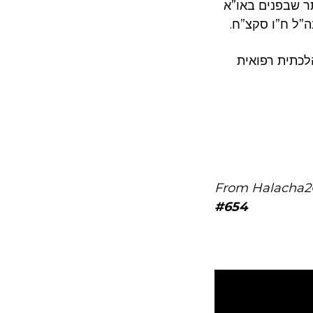
תר שבפנים באו”א
– ל ח”ו סקצ”ח
לכתית רפואית
From Halacha2
#654
Video
Player