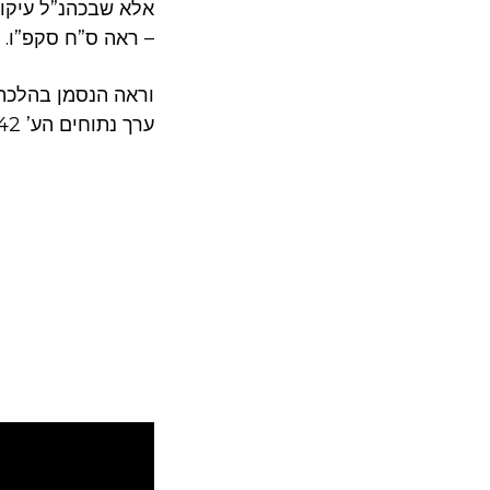
אלא שבכהנ”ל עיקולי
ראה ס”ח סקפ”ו. ש.
וראה הנסמן בהלכתא
ערך נתוחים הע’ 42 ואילך. וראה בארוכה קובץ עטרת שלמה חו’ א.