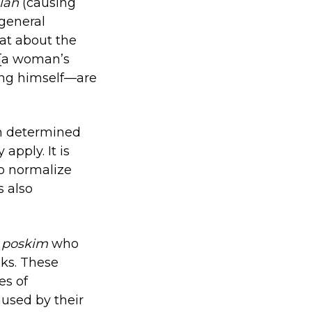
lah
(causing
general
at about the
 [a woman’s
ing himself—are
n determined
 apply. It is
to normalize
s also
y
poskim
who
ks. These
es of
used by their