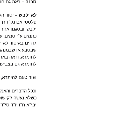
סכנה –
ראה גם חלק.
לא ילבש –
יסוד הש
פלסטי אם נק’ דרך ק
ילבש. ובסגנון אחר 
כתמים ע”י סמים, שא
גדרים באיסור לא 
שבטבע או שבמנהג, 
לחומרא. וראה בארוכ
לחומרא גם בצביעת שער].
ועוד טעם להיתרא,.
וככל הדברים והאמת
כשלא נעשה לקישוט 
יבי”א ח”ו יו”ד סי”ד).