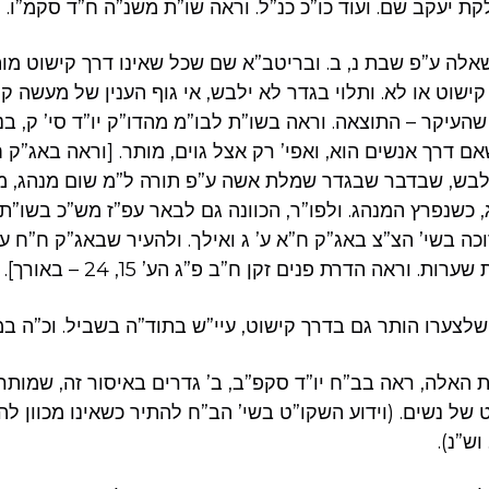
ת יעקב שם. ועוד כו”כ כנ”ל. וראה שו”ת משנ”ה ח”ד סקמ”ו
אלה ע”פ שבת נ, ב. ובריטב”א שם שכל שאינו דרך קישוט מותר
ישוט או לא. ותלוי בגדר לא ילבש, אי גוף הענין של מעשה ק
שהעיקר – התוצאה. וראה בשו”ת לבו”מ מהדו”ק יו”ד סי’ ק, בנ
ם דרך אנשים הוא, ואפי’ רק אצל גוים, מותר. [וראה באג”ק 
ילבש, שבדבר שבגדר שמלת אשה ע”פ תורה ל”מ שום מנהג, 
כשנפרץ המנהג. ולפו”ר, הכוונה גם לבאר עפ”ז מש”כ בשו”ת 
ה בשי’ הצ”צ באג”ק ח”א ע’ ג ואילך. ולהעיר שבאג”ק ח”ח ע’
ות. וראה הדרת פנים זקן ח”ב פ”ג הע’ 15, 24 – באורך
 שלצערו הותר גם בדרך קישוט, עיי”ש בתוד”ה בשביל. וכ”ה ב
 האלה, ראה בב”ח יו”ד סקפ”ב, ב’ גדרים באיסור זה, שמותר 
של נשים. (וידוע השקו”ט בשי’ הב”ח להתיר כשאינו מכוון לה
. וש”נ