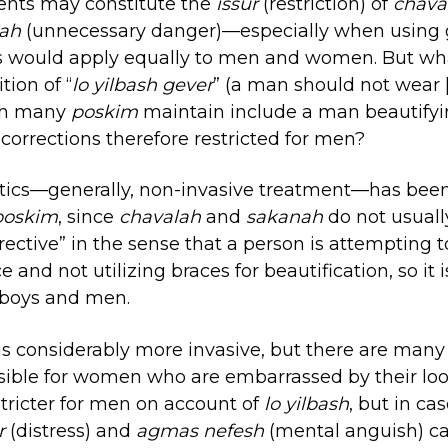
ents may constitute the
issur
(restriction) of
chava
nah
(unnecessary danger)—especially when using 
is would apply equally to men and women. But wh
tion of “
lo yilbash gever
” (a man should not wear
ich many
poskim
maintain include a man beautify
corrections therefore restricted for men?
tics—generally, non-invasive treatment—has bee
poskim
, since
chavalah
and
sakanah
do not usually
rective” in the sense that a person is attempting 
 and not utilizing braces for beautification, so it i
 boys and men.
 is considerably more invasive, but there are man
sible for women who are embarrassed by their loo
stricter for men on account of
lo yilbash
, but in cas
ar
(distress) and
agmas nefesh
(mental anguish) ca