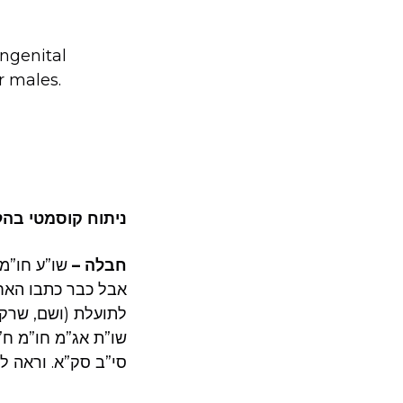
ongenital
r males.
ניתוח קוסמטי בה
חבלה –
שו”ע חו”מ .
אבל כבר כתבו האחר
לתועלת (ושם, שרק .
שו”ת אג”מ חו”מ ח”
סי”ב סק”א. וראה לקו”ש ח”כ ע’ 268 (לעני).