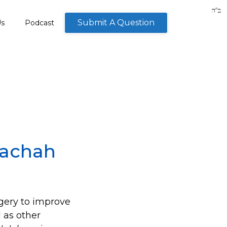
Submit A Question
Us
Podcast
lachah
urgery to improve
 as other