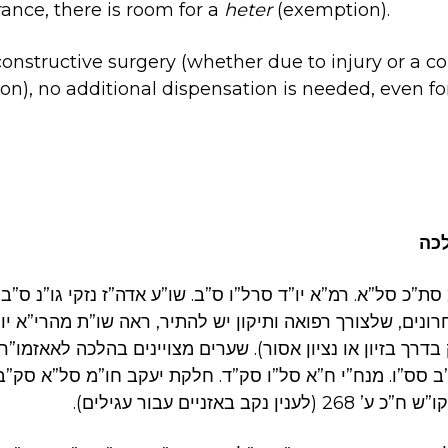
ance, there is room for a
heter
(exemption).
econstructive surgery (whether due to injury or a c
ion), no additional dispensation is needed, even fo
לכה
סת”כ סל”א. רמ”א יו”ד סרל”ו ס”ב. שו”ע אדה”ז נזקי גו”נ ס”ב.
ונים, שלצורך רפואה ותיקון יש להתיר, ראה שו”ת מהרי”א יו
בדרך בזיון או נציון אסור). שערים מצויינים בהלכה לאאזמו”
ב סס”ו. מנח”י ח”א סל”ו סק”ד. חלקת יעקב חו”מ סל”א סק”ב,
ן נקב באזניים עבור עגילים