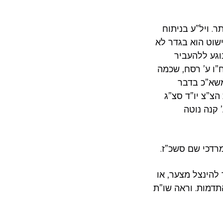
. ויל”ע בניתוח
ישוט הוא בגדר לא
וגע ללהעביר
ח”ו ע’ רסח, שכמה
משא”כ בדבר
הצ”צ יו”ד סצ”ג
 קנה נוטה
מרדכי שם סשכ”ז
להינצל מצער, או
תדמות. וראה שו”ת