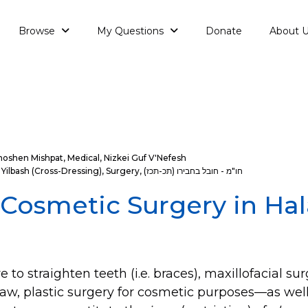
Browse
My Questions
Donate
About 
hoshen Mishpat
,
Medical
,
Nizkei Guf V'Nefesh
 Yilbash (cross-Dressing)
,
Surgery
,
חו"מ - חובל בחבירו (תכ-תכז)
: Cosmetic Surgery in Ha
 to straighten teeth (i.e. braces), maxillofacial s
 jaw, plastic surgery for cosmetic purposes—as well