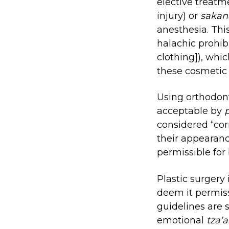
elective treatm
injury) or
saka
anesthesia. Th
halachic prohibi
clothing]), wh
these cosmetic 
Using orthodon
acceptable by
considered “cor
their appearance
permissible for
Plastic surgery
deem it permis
guidelines are 
emotional
tza’