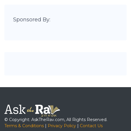
Sponsored By:
© Copyright: AskTheRav.com, All Rights Reserved.
Terms & Conditions
|
Privacy Policy
|
Contact Us