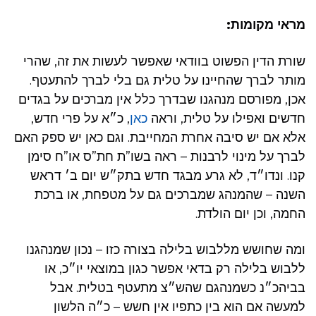
מראי מקומות:
שורת הדין הפשוט בוודאי שאפשר לעשות את זה, שהרי
מותר לברך שהחיינו על טלית גם בלי לברך להתעטף.
אכן, מפורסם מנהגנו שבדרך כלל אין מברכים על בגדים
חדשים ואפילו על טלית, וראה
כאן
, כ״א על פרי חדש,
אלא אם יש סיבה אחרת המחייבת. וגם כאן יש ספק האם
לברך על מינוי לרבנות – ראה בשו”ת חת”ס או”ח סימן
קנו. ונדו״ד, לא גרע מבגד חדש בתק״ש יום ב׳ דראש
השנה – שהמנהג שמברכים גם על מטפחת, או ברכת
החמה, וכן יום הולדת.
ומה שחושש מללבוש בלילה בצורה כזו – נכון שמנהגנו
ללבוש בלילה רק בדאי אפשר כגון במוצאי יו״כ, או
בביהכ״נ כשמנהגם שהש״צ מתעטף בטלית. אבל
למעשה אם הוא בין כתפיו אין חשש – כ״ה הלשון