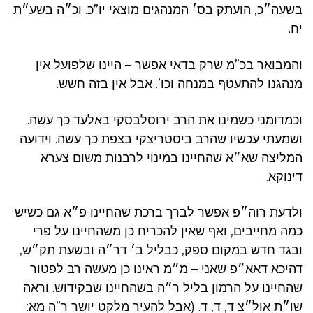
בשעה״כ, הועתק בס׳ המנהגים מוצאי יו”כ. וכ״ה בשע״ת
יח.
והמבואר בכ”מ שרק בדאי אפשר – היינו שלפועל אין
מנהגנו להתעטף במנחה וכו’. אבל אין בזה חשש.
וכמדומני כשמינו את הרב ירוסלבסקי באלעד כך עשה.
ושמעתי עכשיו שהרב ביסטריצקי בצפת כך עשה. וידועה
המליצה שא״א שהחיינו במינוי לרבנות משום צערא
דינוקא.
ולדעת רוה״פ אפשר לברך ברכת שהחיינו פ״א גם כשיש
כמה מחייבים, ואף שאין להכריח כן משהחיינו על פרי
ובגד חדש במקום ספק, כבליל ב׳ דר״ה ובשעת תק״ש,
דהיכא דאא״פ שאני – מ״מ ראינו כן מעשה רב לפטור
שהחיינו על הרמון בליל ר״ה בשהחיינו שבקידוש. וראה
שו״ת אול״צ ד, ד, ד. (אבל להעיר מלקט יושר ר”ה מא: