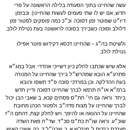
עשה שהחיינו בתוך הסעודה בלילה הראשונה על פרי
חדש, אם יש לו שתי פעמים לעשות שהחיינו). וכבזמן
דיו״ט שפוטר זמן דסוכה. וכ״כ כמה פוסקים לפטור זמן
דלולב וסוכה כשבירך בסוכה לראשונה בעת נטילת לולב.
ולשיטת בה״ג – שהחיינו דכסא דקידוש פוטר אפילו
נטילת לולב.
אלא שיש שכתבו לחלק כיון דשייכי אהדדי. אבל במג״א
סתרע״א הובא שמהרש״ל בירך שהחיינו על המנורה
בעת ההדלקה. וכן במרדכי סוכה פ״ד תשסו והובא
ברמ״א או״ח תרמא לברך שהחיינו דסוכה ודיין חדש
ביחד. וראה גם חי׳ חת״ס פסחים קכא, ב שאבי הבן יכול
לברך שהחיינו על מצות פדה״ב ולפטור הכהן מחובת
שהחיינו על ההנאה או להיפך. ויש לחלק קצת, דהתם ה״ז
שוכ״ע. וראה שו״ת כת״ס סכ״ד. שד״ח פאת השדה
מערכת ברכות ל. מנח”ש א, כ. שבה״ל ד, כה. אשרי האיש