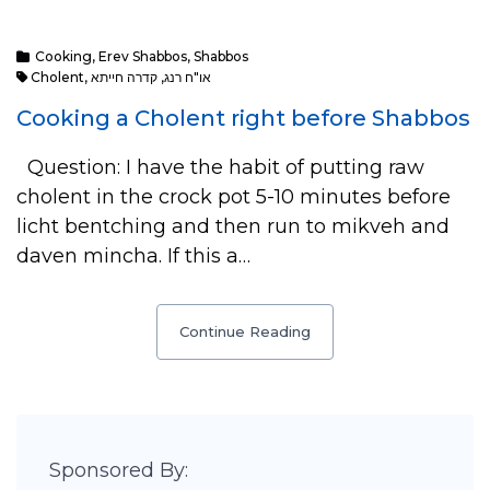
Cooking
,
Erev Shabbos
,
Shabbos
Cholent
,
קדרה חייתא
,
או"ח רנג
Cooking a Cholent right before Shabbos
Question: I have the habit of putting raw
cholent in the crock pot 5-10 minutes before
licht bentching and then run to mikveh and
daven mincha. If this a…
Continue Reading
Sponsored By: