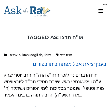
TAGGED AS: או”ח תרצו
או"ח תרצו
Shiva
,
Mikrah Megillah
,
- עברית
בענין יציאת אבל מפתח ביתו בפורים
יהיו הדברים נר לזכר הרה״ג הרה״ח הרב יוסף יצחק
ע״ה ווילשאנסקי ראש ישיבת חסידי חב״ד ליובאוויטש
צפת וסניפי׳, שנפטר בסמיכות לימי הפורים אשתקד (ח׳
אדר תשפ״ה), הרביץ תורה ברבים והעמיד…