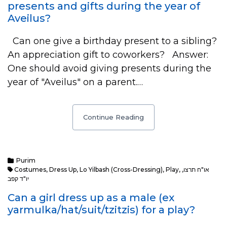
presents and gifts during the year of
Aveilus?
Can one give a birthday present to a sibling?
An appreciation gift to coworkers? Answer:
One should avoid giving presents during the
year of "Aveilus" on a parent.…
Continue Reading
Purim
או"ח תרצו
,
,
Play
,
Lo Yilbash (cross-Dressing)
,
Dress Up
,
Costumes
יו"ד קפב
Can a girl dress up as a male (ex
yarmulka/hat/suit/tzitzis) for a play?