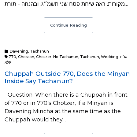
מקורות: ראה שיחת פסח שני תשמ״ג. ובהנחה - תורת…
Continue Reading
Davening
,
Tachanun
770
,
Chosson
,
Chotzer
,
No Tachanun
,
Tachanun
,
Wedding
,
או"ח
קלא
Chuppah Outside 770, Does the Minyan
Inside Say Tachanun?
Question: When there is a Chuppah in front
of 770 or in 770's Chotzer, if a Minyan is
Davening Mincha at the same time as the
Chuppah would they…