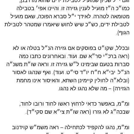
וגם י״ל שכיון שמועיל לטבילת ידים שהוא מדרבנן,
כמו״כ ה״ז מועיל לענין גזירה זו. והיינו אפי׳ בטבילה
מטומאה לטהרה. לאידך י״ל סברא הפוכה, שאם מועיל
לטבילת ידים, כש״כ שיש לחוש שיאמרו שמטהר לטבילת
הגוף).
ובכלל, שקו״ט בפוסקים אם גזירה הנ״ל בטלה או לא
(ראה ברכ״י סר״א שם. ועוד. ובאחרונים כתבו כמה
סברות בטעם שבימינו ל״ש גזירה זו. וראה שו״ת משנ״ה
הנ״ל. יבי״א ח״ח יו״ד סי״ט. ועוד). ואף שנהגו לאסור
(ובלא״ה לחולין קיימינן השתא, והאיסור אינו מחמת
הגזירה) – מה שלא נהגו לא נהגו.
ומ״מ, באפשר כדאי לרחוץ ראשו לחוד ורובו לחוד,
שבכה״ג לא גזרו (ראה שו״ת צי״א שם סקי״ד).
ומ״מ, נהגו להקפיד לכתחילה – ראה משמ״ש קוידנוב