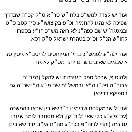
ועוד יש לצדד למש״כ בלחו״ש סר״א ס״ק קכ״ה שבדרך
שפיכה לא נהגו להחמיר. וכ״פ בקיצושו״ע סי׳ קסב ס״ט.
ובמסגה״ש שם כפה״נ לא ראה מש״כ הו״ע בספרו
לחו״ש הנ״ל. וכ״כ בטהרת ישראל ס״ק רסא.
ועוד ילה״ע לפמש״כ בחי׳ המיוחסים לריטב״א גיטין טז,
א שבמים שאובים שהם יותר מט״ק לא גזרו.
ולהוסיף, שבכל ספק בגזירה זו יש להקל (רמב״ם
אבוה״ט פט״ו ה״א. ובמשל״מ שם פי״ג ה״י שכ״ה גם
בספיקא דדינא).
ועוי״ל שבמקלחת שבימינו ה״ז שאובין שבאו בהמשכה
(עכ״פ ע״ג כלי שאי״ל ב״ק), ולא מסתבר לומר שגזרו
גם בזה (והרי לרוה״פ בכה״ג מה״ת אי״ב גדר שאובים.