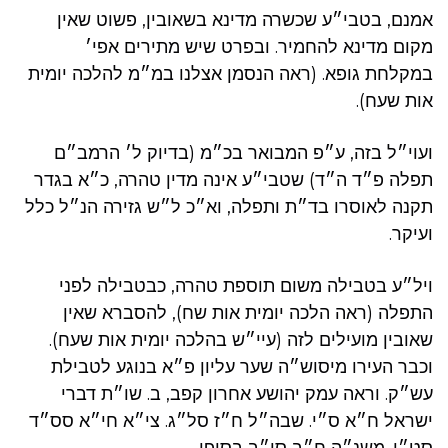
אמנם, בטבי״ע שכשרה מדינא בשאובין, פשוט שאין
מקום מדינא להחמיר. ובפרט שיש מתירים אפי׳
במקלחת גופא. (ראה הנסמן אצלנו במ״מ להלכה יומית
אות שעח).
ועוי״ל בזה, ע״פ המבואר בכ״מ (בדיוק ל׳ הרמב״ם
תפלה פ״ד ה״ד) שטבי״ע אינה מדין טהרה, כ״א בגדר
תקנה לאוסרו בד״ת ותפלה, וא״כ ל״ש גזירה הנ״ל כלל
ועיקר.
ויל״ע בטבילה משום תוספת טהרה, כבטבילה לפני
התפלה (ראה הלכה יומית אות שח), להסברא שאין
שאובין מועילים לזה (עיי״ש בהלכה יומית אות שעח).
וכבר העירו מיסוש״ה שער עליון פ״א בנוגע לטבילת
עש״ק. וראה עמק יהושע אחרון קפב, ב. שו״ת דברי
ישראל ח״א ס״י. שבה״ל ח״ז סל״ג. צי״א חי״א סס״ד
סט״ו. משנ״ה ח״ב סי״ב בסופו.