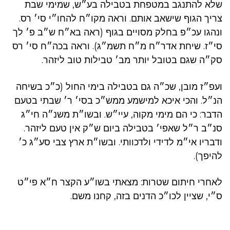
שלא להתנגב במטפחת בטבילה בע״ש, שמימי שבת
צריך הגוף שישאב אותם. וראה מקו״ח להחו״י סי׳ רס.
ונהגו עכ״פ בחלק מסויים בגוף (ראה בא״ח ש״ב פ׳ לך
סי״ז. שיחת אדר״ח מ״ח תשמ״ג). וראה בכה״ח סי׳ רס
סק״ה שגם בטובל יותר מב׳ טבילות טוב ליזהר.
ועפ״ז מובן, שכ״ה גם בטבילה בימי החול (כ״כ בשיחה
הנ״ל. והכי איכא למישמע ממש״כ בסי׳ ר׳ שבתי בטעם
הדבר: כי הם מימי מקוה, עיי״ש. ובשו״ת משנ״ה חי״ג
סנ״ב ר״ל שאפי׳ בטבילה ביום ש״ק אין טעם ליזהר.
ודבריו אי״מ לדידי ולדכוותי. ובשו״ת ארץ צבי סע״ג כ׳
להיפך).
לאחרי חיתום שטרות: מצאתי בשו״ע הקצר ח״א פי״ט
ס״י, שציין לכו״כ הדנים בזה, קחנו משם.