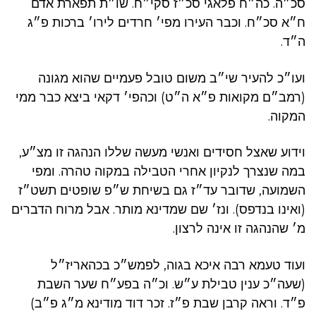
סכ״ה. כה״ח פלאגי סכ״ז סקי״ח. שו״ת תפארת אדם
ח״א סכ״ח. וכבר העירו מפי׳ חרדים לירו׳ ברכות פ״ג
ה״ד.
ועו״כ להעיר שי״ב משום טובל פעמיים שהוא מגונה
(רמב״ם מקואות פ״א ה״ט) וכהפי׳ דקאי ביצא כבר ממי
המקוה.
וידוע שאצל חסידים ואנשי מעשה שללו הנהגה זו מצ״ע,
במה שנצרך לנקיון אחרי הטבילה במקוה טהרה. ומפי
השמועה, שדובר עד״ז גם בשיחת ש״פ שופטים תשט״ז
(ואינו בנדפס). ונז׳ שם שמדינא מותר. אבל מרוח הדברים
מ׳ שהנהגה זו אינה לרצון.
ועוד טעמא רבה איכא בגוה, לפמש״כ בכהאריז״ל
(שעה״כ ענין טבילת ע״ש. וכ״ה בפע״ח שער השבת
פ״ד. וראה קרבן שבת פ״ז. זכר דוד מודינא מ״ג פ״ב)