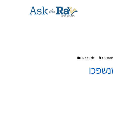
Kiddush
Custo
נשפכו