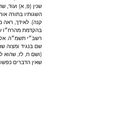
שנין (פ, א) ועוד,
השגותיו בתורה אור
קנה). לאידך, ראה 
בהקדמת מהרח״ו עץ 
רשב״י תשמ״ה. אלא 
שם בנגיד ומצוה שה
(ושם ח, לז, שהוא 
שאין הדברים כפשוט