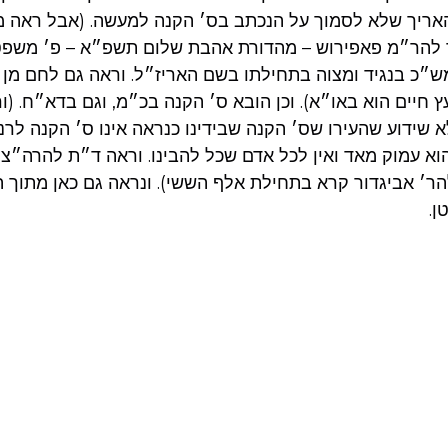
 שהאריך שלא לסמוך על הנכתב בס׳ הקנה למעשה. (אבל ראה 
 להר״מ פאפירוש – מהדורת אהבת שלום תשפ״א – פ׳ משפטים
מש״כ בנגיד ומצוה בתחילתו בשם האריז״ל. וראה גם לחם מן 
חיים הוא באו״א). וכן הובא ס׳ הקנה בכ״מ, וגם בדא״ח. (
שידוע שהעירו שס׳ הקנה שבידינו כנראה אינו ס׳ הקנה לר
וא עמוק מאד ואין לכל אדם שכל להבינו. וראה ד״ת להרה״צ 
להר׳ אביגדור קרא בתחילת אלף הששי). ונראה גם כאן מתוך
ן.