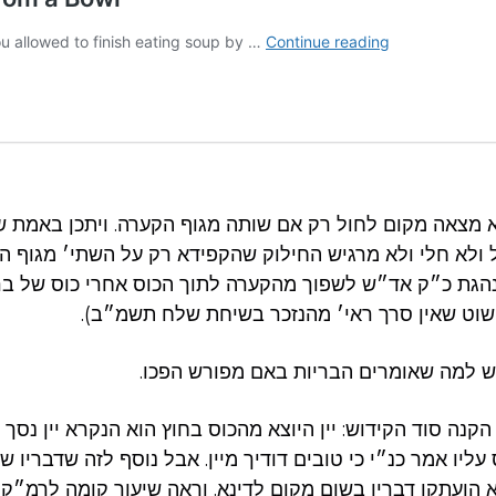
א מצאה מקום לחול רק אם שותה מגוף הקערה. ויתכן באמת
לא חלי ולא מרגיש החילוק שהקפידא רק על השתי׳ מגוף הק
הגת כ״ק אד״ש לשפוך מהקערה לתוך הכוס אחרי כוס של ברכ
שוט שאין סרך ראי׳ מהנזכר בשיחת שלח תשמ״ב).
ש למה שאומרים הבריות באם מפורש הפכו.
קנה סוד הקידוש: יין היוצא מהכוס בחוץ הוא הנקרא יין נסך י
 עליו אמר כנ״י כי טובים דודיך מיין. אבל נוסף לזה שדבריו 
א הועתקו דבריו בשום מקום לדינא. וראה שיעור קומה לרמ״ק