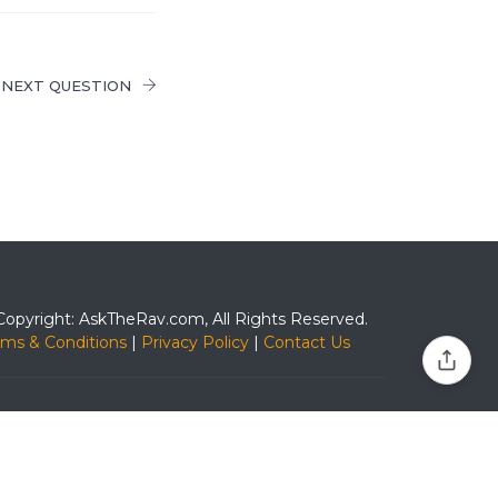
NEXT QUESTION
Copyright: AskTheRav.com, All Rights Reserved.
rms & Conditions
|
Privacy Policy
|
Contact Us