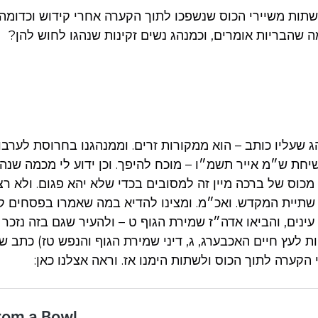
תות משיירי הכוס שנשפכו לתוך הקערה אחרי קידוש וכדומה
 שהבריות אומרים, וכמנהג נשים זקינות שנהגו לחוש להן?
 שעליו כותב – הוא ממקורות זרים. וממנהגנו בחרוסת לערבו 
חת ש״מ אייר תשמ״ו – מוכח להיפך. וכן ידוע לי מכמה שנהג
כוס של ברכה מיין זה למסובים בכדי שלא יהא פגום. ולא רצ
 שתיית המקדש. ואכ״מ. ומצינו להדיא במה שאמרו בפסחים קי
ינים, והביאו אדה״ז שמירת הגוף ט – ולהעיר שגם בזה נזכר ר
 לעץ חיים האכבערג, ג, דיני שמירת הגוף והנפש טז) כתב של
הקערה לתוך הכוס ולשתות הימנו אז. וראה אצלנו כאן: