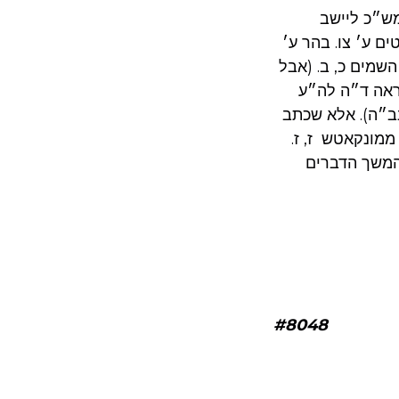
מש״כ ליישב
 ע׳ צו. בהר ע׳
השמים כ, ב. (אבל
וראה ד״ה לה״ע
נב״ה). אלא שכתב
ממונקאטש ז, ז.
 המשך הדברים
#8048