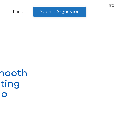
Submit A Question
Us
Podcast
smooth
tting
no