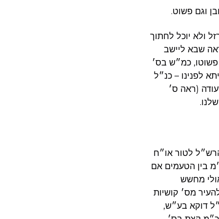
ן וגם פשוט.
ל ולא יוכל לחתוך
ראה שבא ליישב
פשוטו, כמ״ש בס׳
א לפנינו – כנ״ל
עודה (ראה ס׳
לנו.
הרש״ל לטור או״ח
״מ בין הטעמים אם
אולי מחשש
העיר מס׳ קושיות
״ל דוקא בע״ש,
כ״מ קצת בס׳