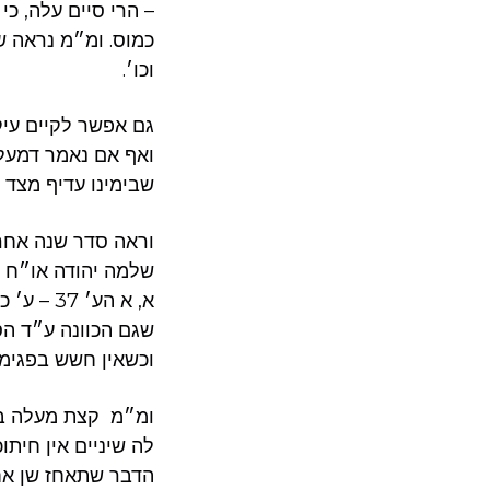
– הרי סיים עלה, כ
כמוס. ומ״מ נראה ש
וכו׳.
גם אפשר לקיים עיק
ואף אם נאמר דמעלי
שבימינו עדיף מצד 
וראה סדר שנה אחרו
שלמה יהודה או״ח ר
א, א הע
שגם הכוונה ע״ד הס
וכשאין חשש בפגימו
ומ״מ קצת מעלה בס
לה שיניים אין חית
הדבר שתאחז שן אח