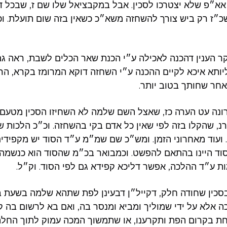
י אא״פ שלא יצטרכו לסכין. אבל במקבציאל שלו שם ז, שבכל ד
כ״ז רק ביש צורך להשחזה משא״כ כשאין בזה שום תועלת. וכ
ר הענין דהכנה לאכילה ע״י הכנת שאר הכלים לשבת, ראה גם
ותא איכא לקיים ההכנה ע״י השחזה דוקא המרומז בקרא, הרי
אחר שחותך בטוב יותר.
נה עט הערה כז, שאצל השם שלמה לא השחיזו הסכין מטעם 
נ, שהקלו בזה לפי שאין כל אדם בקי בהשחזה. וכ״כ הלכות
׳ 37 – ע׳ כ. ועוד מאחרוני הזמן. ומש״כ שם שמ״מ ע״ד הסוד יש מקפיד
וד היינו בהתאם להפשט. וכמבואר בכ״מ שהסוד הוא כנשמה לג
ת ע״ד ההלכה, אפשר דליכא קפידא גם לפי הסוד. וק״ל.
כין שחודה חלק, דקייל״ן דבעינן לפת שתהא שלמה בשעת בר
וכה אלא על ידי שמוליך ומביא ומנסר בה, ואם בא לרשום בה 
ת בקרום הפת ותקרענו, או שתמשוך המכה עמוק לתוך החלה