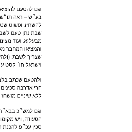
וגם להטעם להוציא
בע״ש – ראה תו״ש ב
להשחיז. ופשוט שטע
שבת נתן טעם לשבח
מבעלזא. ועוד מצינ
והמציאו המחבר מעצ
שצריך לשבת. (ולהע
וישראל חו׳ קסט ע׳ 
ולהטעם שכתב בלבוש
הרי אדרבה סכינים 
ללא שיניים מושחז 
וגם למש״כ בבא״ח 
הסעודה, ויש מקומו
סכין עכ״פ להכנת ה