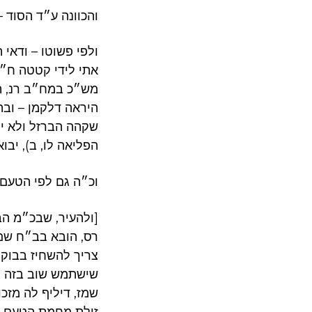
והכוונה ע״ד הסוד –
ולפי פשוטו – ודאי
אתי לידי קטטה ח״ו 
מש״כ במח״ב רנ, ה,
היראה דלקמן – ובה
שקהה הברזל ולא יו
הפליאה לו, ב), יבו
וכ״ה גם לפי הטעם 
[ולהעיר, שבכ״מ הב
רס, הובא בב״ח שם. 
צריך להשחיז בבוקר
שישתמש שוב בזה לס
שמז, דיליף לה מזכ
זולת מחמת הטעם ש