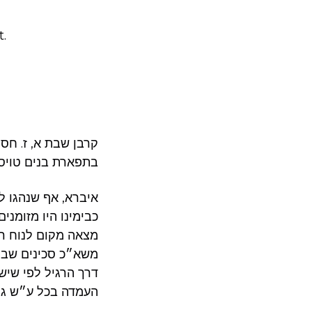
t.
קרבן שבת א, ז. חסל
בתפארת בנים טויסיג
איברא, אף שנהגו ל
כבימינו היו מזומנ
מצאה מקום לנוח רק
משא״כ סכינים שבימ
דרך הרגיל לפי שיש
העמדה בכל ע״ש גור