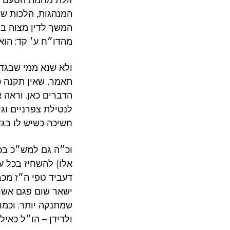
המנהגות, הלכות שב
המשך לדין מצוה בו
מהדו״ח ע׳ קד: הוא
ולא שנא ממי שבגדי
תאמר, שאין תקנה כ
הדברים כאן. וראה א
לנטילת צפרניים וג
חשיכה כשיש לו בגד
וכ״ה גם למש״כ בכל
אלו) להשחיז בכל ע
דעביד טפי ה״ז מכ
ישאר שום פגם אשרי
שמתנקה יותר. וכמו
ולדידן – הו״ל כאיל