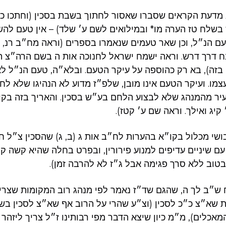
 מדעת הקראים שסברו שאסור לחתוך בשבת בסכין (וחתכו כ
שלח טז הערה מו* ובמילואים לשם ע׳ שלד) – אין טעם להש
ם הנ״ל, וכן שאר טעמים שנאמרו בספרים (וראה מח״ב רנ, 
 דרך דרש. וראה ישמח ישראל לחנוכה אות ה בשם הרה״צ 
ו בזה), בא רק כהוספה על עיקר הטעם. ובלא״ה, טעם הנ״ל ל
מו. ועיקר הטעם אינו מובן, שלפ״ז מדוע לא הנהיגו שלא ל
יר מהמנהג שלא לבצוע הלחם בע״ש בסכין. והאריך בזה בקו
קיג ואילך. וראה שם ע׳ קטז).
י מכלול בקו״א בהערות לח״ב אות ג (ב, ג) שהסכין צ״ל חד 
עם שיניים עדיפים למנוע פירורין, ובפרט בחלה שהיא קשה קצ
בטוב ללא סרך פגימה אבל ג״ז לא להרבה זמן).
ש״ב לך ה, שהגם שד״ז נאמר לפי מנהג רוב המקומות שצריכ
ת שא״צ כ״כ לסכין (וצ״ע שהרי על הרוב אף שא״צ לסכין בש
מאכלים), מ״מ כיון שיצא הדבר מפי רבותינו ז״ל צריך ליזהר