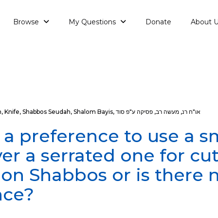
Browse
My Questions
Donate
About 
או"ח רנ
,
מעשה רב
,
פסיקה ע"פ סוד
,
Shalom Bayis
,
Shabbos Seudah
,
Knife
,
h
e a preference to use a 
ver a serrated one for cu
 on Shabbos or is there 
nce?