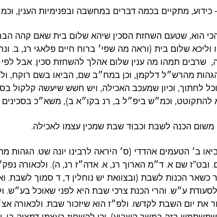
 כידוע, מתקיים בכמה דברים במחשבה ובפנימיות הענין, וכמוב
 הכי הוא, שטעם השחזת הסכין שיהא שלום בית שאם קהה הברז
וליכא שלום בית (וראה מה שפי׳ ברוח חיים פלאגי רנ, ב. ונ
 שרבים תמהו מה ענין שלום אהלך להשחזת סכין. אבל לפי 
גהות מהרש״ל דלקמן, וכן במח״ב שם, הביאו בשם רוקח, ולית
כל לחתוך, וכיון שמעכב האכילה, ויש חשש שיעשה קלקול בס
א להתקוטט, וכמ״ש ביפ״ל ב, רנ בקו״א ב), משא״כ בסכינים ש
משום הכנה לשבת וכבוד שבת שמכין עצמו לאכילה.
יאו ב׳ הטעמים אהדדי (ס׳ היראה לרבינו יונה שט. הגהות מ
ובט”ז שם א. ד״מ הארוך רנ, א. אדה״ז רנ, ה). ולכאורה נפק
 כשאר הכנות לשבת (ובצוואת יש נוחלין ד, ד סמוך לשבת. ו
עודת ע״ש. והרי הכנת צרכי שבת היא לפני שאוכל בע״ש. ול
ור את יום השבת לקדשו. ולפ״ז הוא שיזכור שבת. ולכאורה אצ
משתמש בזה במשך השבוע). וכן להשחיז בעצמו דמצוה בו. ו