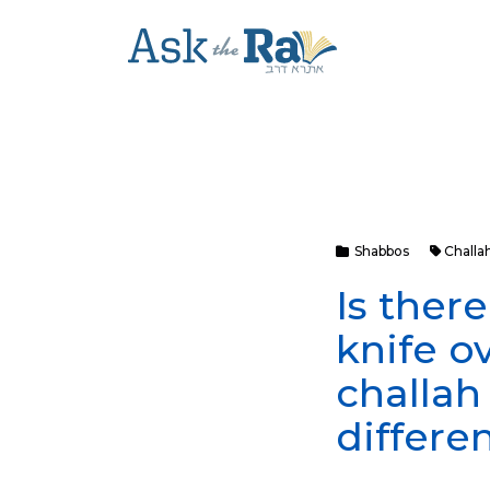
Shabbos
Challa
Is ther
knife o
challah
differe