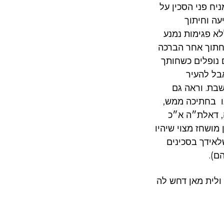
יח פני הסכין על
עה וחיתוך
א פגימות נמנע
לחתוך אחר הברכה
 נופלים כשחותך
אבל להעיר
בת. וראה גם
ו בחתיכה ממש,
, דאלת״ה א״כ
מושחז מצוי שיהיו
לאידך בסכינים
ם).
ולית מאן דחש לה