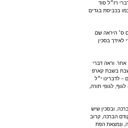
ברי רז״ל סוד
מו בכביסת בגדים
 ס׳ היראה שם.
 לאידך בסכין
אחר. וראה דברי
 שבת בשבת קארפ
ים – לדברינו י״ל
וף, לגופי תורה,
כה, ובסכין שיש
קודם הברכה, קרוב
, ונמצאת הפת