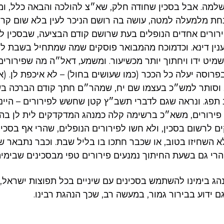
למה. אבל בסכין שחודה חלק, שא״צ להולכה והבאה כלל, ומנ
חת מלמעלה למטה, עושה בה רושם הניכר לעין בלא שום קרי
רורים אחדים הנופלים בעת שרושם קודם הבציעה, שבסכין לל
ענין דינא. וכדמוכח מהמבואר פוסקים שמה שמתחיל בשבת 
ט ידו ויחתוך יותר מכשיעור. ומשמע, דאל״ה מה שפירורים
פרוסה יעלה כל הככר (כמו שעושים בחול) – לא איכפת לן. (
וסותר למש״כ בעצמו שם יח, שמהר״ם חתך קודם הברכה בש
תפג. ונראה שגם לדברי תשב״ץ קטן שחשש לפירורים – היינ
 פירורים, משא״כ ברשימה קלה כמנהג המדקדקים לית לן בה
 לרשום בסכין, ולא חשו לפירורים הנופלים, שהרי אף בסכין 
א השחיזו בטוב, או שכבר חתכו בו בליל שבת. וכבר נתבאר ש
 הרי גם בשעת החיתוך נמנעים פירורים טפי מבסכינים שבימיה
ג בימינו להשתמש בסכינים עם שיניים בכל תפוצות ישראל, 
וגם ידוע בבירור גמור, במעשה רב, שכך הנהגת רבינו.