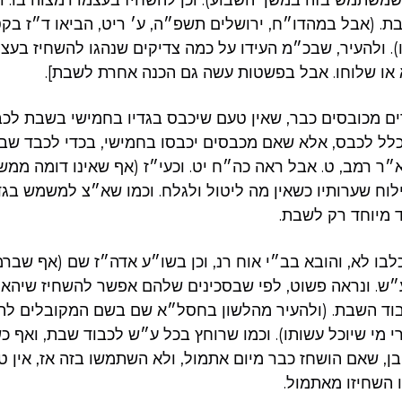
ת. (אבל במהדו״ח, ירושלים תשפ״ה, ע׳ ריט, הביאו ד״ז ב
). ולהעיר, שבכ״מ העידו על כמה צדיקים שנהגו להשחיז בעצ
 או שלוחו. אבל בפשטות עשה גם הכנה אחרת לשבת].
ם מכובסים כבר, שאין טעם שיכבס בגדיו בחמישי בשבת לכב
לל לכבס, אלא שאם מכבסים יכבסו בחמישי, בכדי לכבד שבת
״ר רמב, ט. אבל ראה כה״ח יט. וכעי״ז (אף שאינו דומה ממש)
ילוח שערותיו כשאין מה ליטול ולגלח. וכמו שא״צ למשמש בג
 מיוחד רק לשבת.
בו לא, והובא בב״י אוח רנ, וכן בשו״ע אדה״ז שם (אף שבר
״ש. ונראה פשוט, לפי שבסכינים שלהם אפשר להשחיז שיהא ח
בוד השבת. (ולהעיר מהלשון בחסל״א שם בשם המקובלים לה
 מי שיוכל עשותו). וכמו שרוחץ בכל ע״ש לכבוד שבת, ואף כש
בן, שאם הושחז כבר מיום אתמול, ולא השתמשו בזה אז, אין ט
ו השחיזו מאתמול.