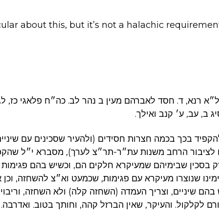
lar about this, but it’s not a halachic requiremen
״א רנא, ד. חסד לאברהם מעין ב נהר לב. כה״ח פלאגי כז, לג 
 ב, עב, ע׳ קנב ואילך.
הקפיד בכך בכמה חצרות חסידים (ולהעיר שסכינים עם שיניי
ים לציבור הרחב משנות עת״ר-תר״צ לערך), מסברא י״ל שהקפ
 בסכין שבימיהם שמעיקרא חלקים הם, וכשיש בהם פגימות א
ינו שנוצרו מעיקרא עם פגימות, שכמעט וא״צ להשחזה, וכן
 בהם שיניים, וצריך העמדה (השחזה קלה) ולא השחזה, וריבוי
ם לקלקול. והעיקר, שאין הברזל קהה, וחותך בטוב. ואדרבה.