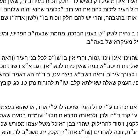
עיר אינו מועיל רק כשיש לו ״חלק וזכות בעירוב זה, שאין מ
גדול העיר לזכות להם את העירוב ״כלומר שהוא יהיה שלוחם ו
 אותו בהגבהה, והרי יש להם חלק וזכות בו״ (לשון אדה״ז שם יז
ב נחית לשקו״ט בענין הברכה, מחמת שבעה״ב הפריש, ומשמ
ל מעיקרא של בעה״ב.
זיכוי אינו זיכוי גמור, והרי אין בו שו״פ לכל בני העיר (ורא
תות וריטב״א במה שאין כזית לכאו״א), וגם א״צ רשות מכל 
לצורך עירוב. וראה רשב״א ביצה עט, ב ד״ה הא דאמר ובהע
י. העמק שאלה שאילתא קלב. שו״ת להורות נתן טו, כג. קובץ 
 זכה בו ע״י גדול העיר שזיכה לו ע״י אחר, או שהוא בעצמו ה
ע׳ קנד ד״ה ולכן. ולכאורה סברא זו תלוי׳ ועומדת בטעם שאס
מן. ויסוד להחילוק, שהרי בבן האוכל משל עצמו מפורש שכיון
ע״ת, זוכה לאחרים (שו״ע אדה״ז תקכז, יח. משנ״ב לד. והוא