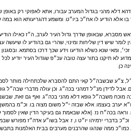
א דלא מהני בגדול המערב עבורו, אתא לאפוקי רק באופן שה
בו אלא הודיע לו אח״כ ביו״ט. ומשמע דהגריעותא הוא במה 
אש מסברא, שבאופן שדרך גדול העיר לערב, ה״ז כאילו הודיעו
ין לומר שיש דין שליחות ומינוי, שהרי גם בהודיע לו שיעשה עב
זכי׳, ומאי שנא כשלא הודיעו וידע שכך דרכו בסתמא. ובסגנון
מדוע לא תיקנו בתור עצה טובה עכ״פ שגדול העיר יודיע לכל ב
ה כן.
, צ״ע שבשבה״ל קאי התם להסברא שלכתחילה מותר לסמוך 
. אבל לדידן מנ״ל דמהני בכה״ג. וכן עולה מדברי שבה״ל גופ
בה מוכח משבה״ל גופא דלא מהני בכה״ג. ואף גם זאת, שבשב
א יערב בעצמו. אלא שבזה י״ל משום מצוה בו. וכ״מ בהמשך דב
. וראה בכה״ח נז. (אלא שבאמת גם בעיקר הדין שאין לסמוך ע
כ״כ בדברי ירמיהו יו״ט ו, ז. אבל בשו״ע אדה״ז מפורש שב
. כמו״כ ממה שנהגו שהרבנים מערבים בבית האלמנות בתבשי