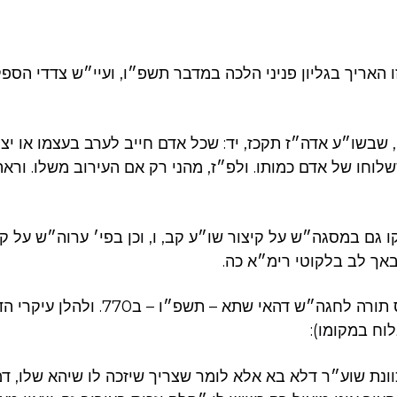
 האריך בגליון פניני הלכה במדבר תשפ״ו, ועיי״ש צדדי הספק
 שבשו״ע אדה״ז תקכז, יד: שכל אדם חייב לערב בעצמו או יצ
לוחו של אדם כמותו. ולפ״ז, מהני רק אם העירוב משלו. וראה
 גם במסגה״ש על קיצור שו״ע קב, ו, וכן בפי׳ ערוה״ש על קי
אך לב בלקוטי רימ״א כה.
והארכנו מזה בכינוס תורה לחגה״ש דהאי שתא – תשפ
וח במקומו):
וונת שוע״ר דלא בא אלא לומר שצריך שיזכה לו שיהא שלו, ד