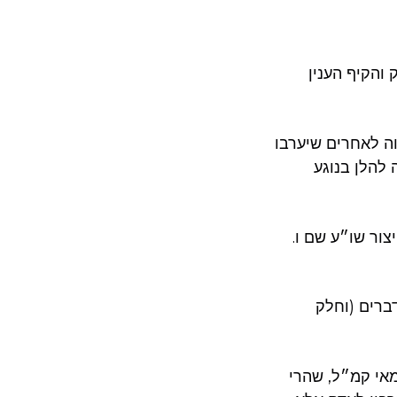
 והקיף הענין
וה לאחרים שיערבו
 להלן בנוגע
צור שו״ע שם ו.
״ו – ב770. ולהלן עיקרי הדברים (וחלק
מאי קמ״ל, שהרי