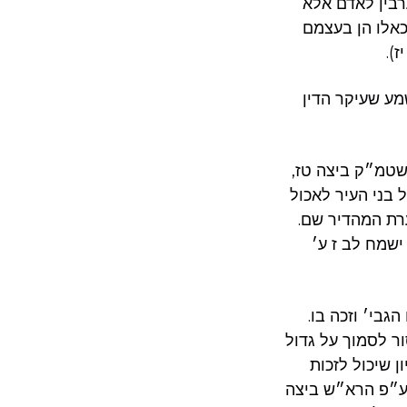
ערבין לאדם אלא
כאלו הן בעצמם
).
ע שעיקר הדין
ה שטמ״ק ביצה טז,
בני העיר לאכול
רת המהדיר שם.
ישמח לב ז ע׳
גבי׳ וזכה בו.
ור לסמוך על גדול
 שיכול לזכות
 ע״פ הרא״ש ביצה