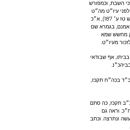
כי השבת, וכמפורש
 לפני עיו״ט מה״ט
גופא, לפי שהזכרון צ״ל דוקא בעיו״ט, אף שישנה לזכירה זו גם אח״כ. וראה לקו״ש טז ע׳ 187), א״כ
 אמנם, בגמרא שם
רק מחשש שמא
כור מעיו״ט.
בביתו, אף שבודאי
ביהכ״נ.
ב״ד בכה״ח תקכז,
נ״ב תקכז, כה סתם
״כ. וראה גם
עשה ונתרצה. וכתב