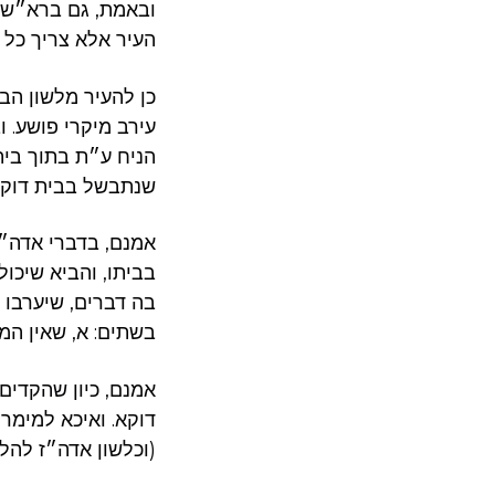
ובאמת, גם ברא״ש ב
העיר אלא צריך כל 
כן להעיר מלשון הב
עירב מיקרי פושע. ו
הניח ע״ת בתוך בית
שנתבשל בבית דוקא
אמנם, בדברי אדה״ז
בביתו, ‏והביא שיכו
בה דברים, שיערבו 
בשתים: א, שאין המד
אמנם, כיון שהקדים
דוקא. ואיכא למימר,
(וכלשון אדה״ז להלן