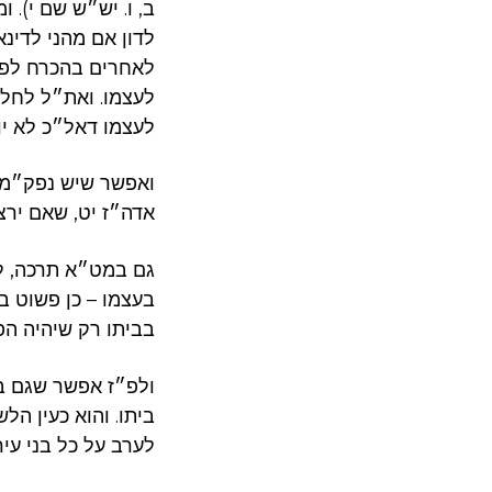
ב, ו. יש״ש שם י). 
לדון אם מהני לדינא
לאחרים בהכרח לפרש
לעצמו. ואת״ל לחלק
לעצמו דאל״כ לא יו
ואפשר שיש נפק״מ א
אדה״ז יט, שאם ירצ
גם במט״א תרכה, ל
בעצמו – כן פשוט ב
בביתו רק שיהיה הפ
ולפ״ז אפשר שגם בש
ביתו. והוא כעין הל
לערב על כל בני עירו