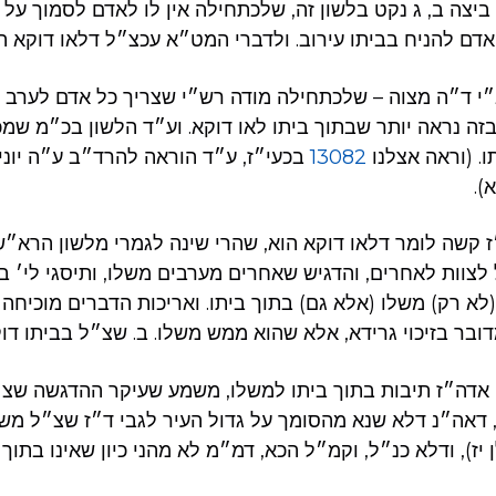
יצה ב, ג נקט בלשון זה, שלכתחילה אין לו לאדם לסמוך על ע
אדם להניח בביתו עירוב. ולדברי המט״א עכצ״ל דלאו דוקא הו
״י ד״ה מצוה – שלכתחילה מודה רש״י שצריך כל אדם לערב ב
בזה נראה יותר שבתוך ביתו לאו דוקא. וע״ד הלשון בכ״מ שמכ
ו. (וראה אצלנו
13082
בכעי״ז, ע״ד הוראה להרד״ב ע״ה יוני
).
 קשה לומר דלאו דוקא הוא, שהרי שינה לגמרי מלשון הרא״ש,
ל לצוות לאחרים, והדגיש שאחרים מערבים משלו, ותיסגי לי׳ בה
(לא רק) משלו (אלא גם) בתוך ביתו. ואריכות הדברים מוכיחה
ובר בזיכוי גרידא, אלא שהוא ממש משלו. ב. שצ״ל בביתו דוק
 אדה״ז תיבות בתוך ביתו למשלו, משמע שעיקר ההדגשה שצ״
 דאה״נ דלא שנא מהסומך על גדול העיר לגבי ד״ז שצ״ל משלו,
 יז), ודלא כנ״ל, וקמ״ל הכא, דמ״מ לא מהני כיון שאינו בתוך ב