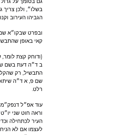
גם בסומך על גדול ה
בשלו״, ולכן צריך 
הגביהו העירוב וקנו
ובפרט שבקו״א שם 
קאי באופן שהתבשי
(ודוחק קצת לומר, שה
ב ד״ה דעת בשם שאל
התבשיל, רק שהקלו 
שם פ, א ד״ה שיתופ
רלט.
עוד אפ״ל דנפק״מ אם
וראה חוט שני יו״ט 
העיר לכתחילה וכדלק
לעצמו אם לא הניח 