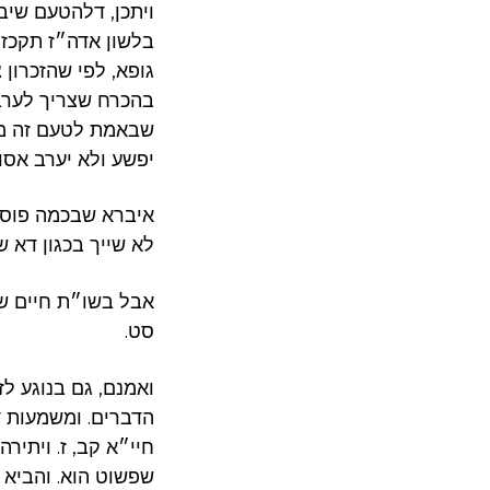
ויתכן, דלהטעם שיב
בלשון אדה״ז תקכז, 
בהכרח שצריך לערב 
שבאמת לטעם זה מות
יפשע ולא יערב אסו
איברא שבכמה פוסקי
לא שייך בכגון דא 
אבל בשו״ת חיים ש
סט.
ואמנם, גם בנוגע ל
הדברים. ומשמעות ד
חיי״א קב, ז. ויתיר
שפשוט הוא. והביא 