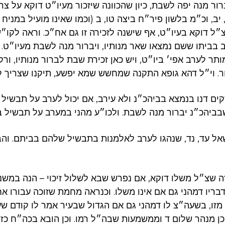
רור מנה יפה לשבת, כיון שהכוונה שיזכור מעיו״ט דוקא על צר
יב, וכ״מ בלשון פיר״ח ביצה טו, ב (וכמו שאינו מועיל במניח
בביתו ששם נמצאו שאר מנותיו, ויברור מנה לשבת מעיו״ט.
ר לערב אפי׳ ביו״ט, ויש כאן זכירת שבת לברור מנותיו, ו
ר. וי״ל דהא גופא התקנה שמחשש שמא יפשע, תיקנו שצריך לז
ם דנו בנמצא בביהכ״נ ולא עירב, אם יכול לערב על תבשיל 
שבביהכ״נ יברור מנה לשבת. ולכו״ע מהני במערב על תבשיל ב
אל עד, נד, שנהגו לערב לאלמנות בתבשיל שלהם בביתם. וה
זה שצ״ל משלו דוקא, אם נפרש שבא לשלול זיכוי – הנה במש
בריו דמהני גם אם אינו משלו. וכנראה מחמת שזוכה עבורו אח
ה מזו, בשעה״צ לו דמהני גם אם הגדול שבעיר אמר לו קודם ש
כן מנהר שלום ד וממשמעות שבה״ל רמו. וכן הובא בכה״ח כז.