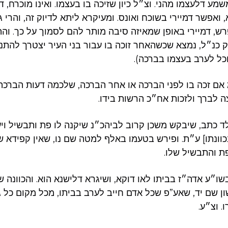
ומשמע דלעצמו מהני. וצ״ל כיון שזיכה בו בעצמו. ואינו מוכרח,
, ואפשר דמיירי בשוכח ואונס. ומעיקרא ליתא לדיוק זה, והרי 
, דמיירי באופן שמאיזה סיבה מותר להם לסמוך על כך. וה
 כנ״ל, נמצא שכשהאחר זוכה בו עבור בני העיר יצטרך להתנות
כל לערב בעצמו בברכה).
ם זכה בו לפני הברכה או אחר הברכה, שלכמה דעות הברכה 
ה לברך ולזכות אח״כ הרשות בידו.
ד כתב, שיבקש משכן קרוב לביהכ״נ שיקנה לו פת ותבשיל ו
כוונתו] ע״ת. ופירש בטעמו באלף למטה שם נו, שאין קפידא
ת והתבשיל שלו.
ו״ע אדה״ז בביתו לאו דוקא, ושיגרא דלישנא הוא. והכוונה ש
שון שם יד, שאע”פ שכל אדם חייב לערב בביתו, מכל מקום כל ג
. וצ״ע.