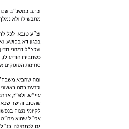
וכתב במשנ״ב שם דה
מתבשילו ולא נמלך 
וצ״ע טובא, לכל לר
בכגון דא בפושע. וא
ועכצ״ל דמהני מדין 
כשחבירו הודיע לו, 
סתימת הפוסקים אינ
ומה שהביא משבה״ל
וכדעת כמה ראשונים
עיי״ש. ולפ״ז, אדר
שהטוב והישר שכאו״
לקיומי מצוה בנפשו
אפ״ל שהוא מה״ט. ו
גם לכתחילה, כנ״ל