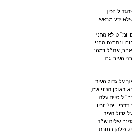
גדול הכין
שלא ידע מראש.
. ומ״ט לא מהני
ורו ונתרצה מהני.
 אחר, את״ל דמהני
ני העיר. גם
על גדול העיר.
א באופן השני שם,
ה״ל סיים עלה
ריו ויהי׳ זריז
ל גדול העיר
ממנה שליח ש״ד
ל שלהן בתורת