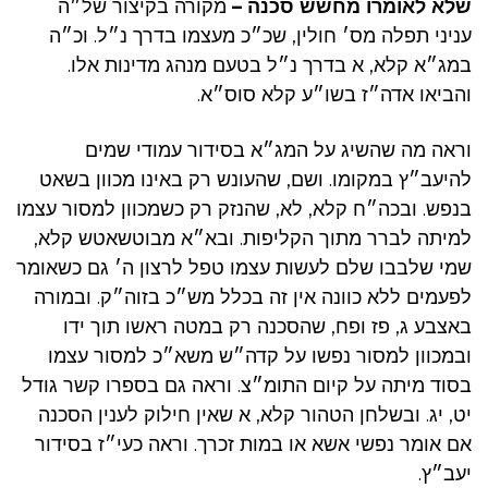
שלא לאומרו מחשש סכנה –
מקורה בקיצור של״ה
עניני תפלה מס׳ חולין, שכ״כ מעצמו בדרך נ״ל. וכ״ה
במג״א קלא, א בדרך נ״ל בטעם מנהג מדינות אלו.
והביאו אדה״ז בשו״ע קלא סוס״א.
וראה מה שהשיג על המג״א בסידור עמודי שמים
להיעב״ץ במקומו. ושם, שהעונש רק באינו מכוון בשאט
בנפש. ובכה״ח קלא, לא, שהנזק רק כשמכוון למסור עצמו
למיתה לברר מתוך הקליפות. ובא״א מבוטשאטש קלא,
שמי שלבבו שלם לעשות עצמו טפל לרצון ה׳ גם כשאומר
לפעמים ללא כוונה אין זה בכלל מש״כ בזוה״ק. ובמורה
באצבע ג, פז ופח, שהסכנה רק במטה ראשו תוך ידו
ובמכוון למסור נפשו על קדה״ש משא״כ למסור עצמו
בסוד מיתה על קיום התומ״צ. וראה גם בספרו קשר גודל
יט, יג. ובשלחן הטהור קלא, א שאין חילוק לענין הסכנה
אם אומר נפשי אשא או במות זכרך. וראה כעי״ז בסידור
יעב״ץ.