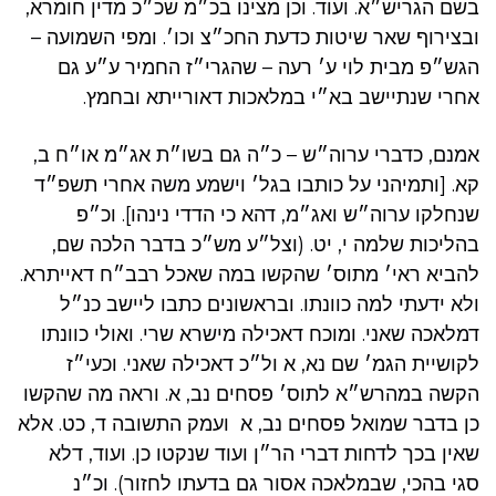
בשם הגריש״א. ועוד. וכן מצינו בכ״מ שכ״כ מדין חומרא,
ובצירוף שאר שיטות כדעת החכ״צ וכו׳. ומפי השמועה –
הגש״פ מבית לוי ע׳ רעה – שהגרי״ז החמיר ע״ע גם
אחרי שנתיישב בא״י במלאכות דאורייתא ובחמץ.
אמנם, כדברי ערוה״ש – כ״ה גם בשו״ת אג״מ או״ח ב,
קא. [ותמיהני על כותבו בגל׳ וישמע משה אחרי תשפ״ד
שנחלקו ערוה״ש ואג״מ, דהא כי הדדי נינהו]. וכ״פ
בהליכות שלמה י, יט. (וצל״ע מש״כ בדבר הלכה שם,
להביא ראי׳ מתוס׳ שהקשו במה שאכל רבב״ח דאייתרא.
ולא ידעתי למה כוונתו. ובראשונים כתבו ליישב כנ״ל
דמלאכה שאני. ומוכח דאכילה מישרא שרי. ואולי כוונתו
לקושיית הגמ׳ שם נא, א ול״כ דאכילה שאני. וכעי״ז
הקשה במהרש״א לתוס׳ פסחים נב, א. וראה מה שהקשו
כן בדבר שמואל פסחים נב, א ועמק התשובה ד, כט. אלא
שאין בכך לדחות דברי הר״ן ועוד שנקטו כן. ועוד, דלא
סגי בהכי, שבמלאכה אסור גם בדעתו לחזור). וכ״נ