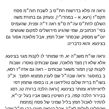
וראה זה פלא בדרשות חת״ס ב לשבת חוה״מ פסח
תקפ״ז (רעא, א – במהדו״י), ונעתק גם בתורת משה
השלם לחת״ס עה״ת ס״פ ראה ד״ה ופנית, שהעמיס
בפי׳ הכתובים, שמי שהגיע מירושלים למקום שעושים
יוט״ש מספק, שבסתר יאכל חמץ, אבל מלאכה אסור גם
בצינעא. והוא כדברינו.
וראה שו״ת משנ״ה יא, תי שמותר לו לקנות מגוי בצינעא.
אלא שלא דן מצד מלאכה, שגם שבותים נאסרו. ושבות
לקנות קנין חמור משאר שבותים – ראה גם אדה״ז רסא,
ב במוסגר. וראה שבה״ל שם לענין ממצוא חפצך. וכ״כ
בשו״ת ברית שלום טולידאנו א, נו בסופו שחמץ דמי
לדאייתרא ומותר בצינעא. [וראה הלכה ברורה טו, רסג
בבירור הלכה קפה, בין השיטין בשם אביו בעל יבי״א,
להתיר לאכול חמץ בליל שמיני של פסח (מחמת
שהחליט לעלות לא״י). אבל כנראה מיירי בבן חו״ל שהי׳