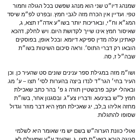
שמנהג דיו״ט שני הוא מנהג שפשט בכל הגולה וחמור
טפי. ועדיין אין הכרח מזה לגבי חמץ. ובפרט לפ״מ שיסד
המג״א וח״י, ובאריכות יותר בשו״ע אדה״ז תצא, ג,
שאיסור חמץ אינו שייך לקדושת היום. ויש לחלק, דהכא
קאתינן עלה מדין ספיקא דיומא. ובכל אופן, בפוסקים
הובאו רק דברי התוס׳. וראה סיכום השיטות בשו״ת
שבה״ל ז, סה.
ושו״מ מזה במגילת ספר ענינים שונים סט שהעיר כן. וכן
העיר בחי׳ הגר״ד לנדו ביצה בהערות לסי׳ תצו – ע׳ מג.
ובאהלי יעקב פרבשטיין תורה ג פ׳ בהר כתב שאכילת
חמץ ל״ש בצינעא. ודבריו צע״ג. ובסגנון אחר, בשו״ת
מחזה אליהו ב,לב, יג שאכילת חמץ היא דבר מוזר וגדול
שסופו להתגלות.
ואולי כוונת הערוה״ש בשם יש מי שאומר היא לשלמי
חגיגה הובא בשע״ת תצו, ג, שהעיד ע״ע שמעולם לא