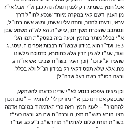
אכל חמץ בשמיני, רק לענין תפלה נהג כבן א״י. אבל אי״ז
מן הענין, דשם קאי במקרה מיוחד שנסע לחו״ל דרך
עראי, ודעתו לחזור, ומתה עליו אשתו, ונשא אשה בחו״ל,
ונסתבב שהוכרח משך זמן, עייש״ה. הא לא״ה משמע שבן
א״י בכלל מותר בחמץ. וטעה בזה בפסק״ת תמו הע׳
163. ועד״ז הוא בנידון שבשו״ת רבבות אפרים ה, שסג, ג.
ועוד, שג״ז לא מן הדין אלא כחומרא, כדמוכח מלשונו
שהעיד ע״ע וכו׳. (וכך העיר בשו״ת שביבי אש או״ח ג,
מח. אלא שלא תפס דקאי רק בנידון הנ״ל ולא בכלל.
וראה בסו״ד בשם בעל שבה״ל).
וכן מצינו איפכא בנסע לא״י שדינו כדעתו להשתקע,
שבספק אם דינו כבן א״י מורינן לי׳ להחמיר – ״טוב ונכון
להחמיר״ – לענין חמץ, ראה פרי האדמה ד במזבח אדמה
תצו ,הובא בשע״ת תצו, ה ובכה״ח שם מג. וראה כעי״ז
בשו״ת תורת שלום לאדמו״ר מוהרש״ב נ״ע כג. ועד״ז