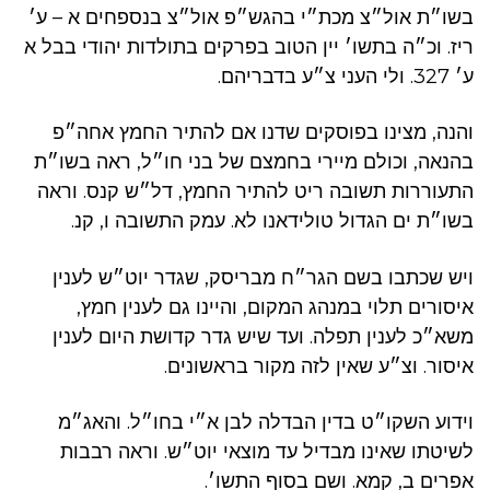
בשו״ת אול״צ מכת״י בהגש״פ אול״צ בנספחים א – ע׳
ריז. וכ״ה בתשו׳ יין הטוב בפרקים בתולדות יהודי בבל א
ע׳ 327. ולי העני צ״ע בדבריהם.
והנה, מצינו בפוסקים שדנו אם להתיר החמץ אחה״פ
בהנאה, וכולם מיירי בחמצם של בני חו״ל, ראה בשו״ת
התעוררות תשובה ריט להתיר החמץ, דל״ש קנס. וראה
בשו״ת ים הגדול טולידאנו לא. עמק התשובה ו, קנ.
ויש שכתבו בשם הגר״ח מבריסק, שגדר יוט״ש לענין
איסורים תלוי במנהג המקום, והיינו גם לענין חמץ,
משא״כ לענין תפלה. ועד שיש גדר קדושת היום לענין
איסור. וצ״ע שאין לזה מקור בראשונים.
וידוע השקו״ט בדין הבדלה לבן א״י בחו״ל. והאג״מ
לשיטתו שאינו מבדיל עד מוצאי יוט״ש. וראה רבבות
אפרים ב, קמא. ושם בסוף התשו׳.