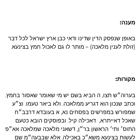
מענה:
באופן שנפסק הדין שדינו ודאי כבן ארץ ישראל לכל דבר
(זולת לענין מלאכה) – מותר לו גם לאכול חמץ בצינעא.
מקורות:
בערוה״ש תצו, ה הביא בשם יש מי שאומר שאסור בחמץ.
וכתב שנכון הוא דגריע ממלאכה. ולא ביאר טעמו. וצ״ע
שמפורש במפרשים בפסחים נא, א בעובדא דרבב״ח
שאכל דאייתרא, דאכילה קיל. ובפוסקים הובא כטעם
התוס׳ ותי׳ הראשון בר״ן, דשאני מלאכה שמלאכה אא״פ
לעשות בצינעא משא״כ באכילה. אלא שבבעה״מ שם