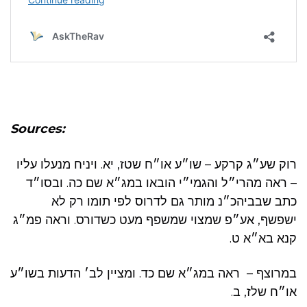
Sources:
רוק שע״ג קרקע – שו״ע או״ח שטז, יא. ויניח מנעלו עליו
– ראה מהרי״ל והגמי״י הובאו במג״א שם כה. ובסו״ד
כתב שבביהכ״נ מותר גם לדרוס לפי תומו רק לא
ישפשף, אע״פ שמצוי שמשפף מעט כשדורס. וראה פמ״ג
קנא בא״א ט.
במרוצף – ראה במג״א שם כד. ומציין לב׳ הדעות בשו״ע
או״ח שלז, ב.