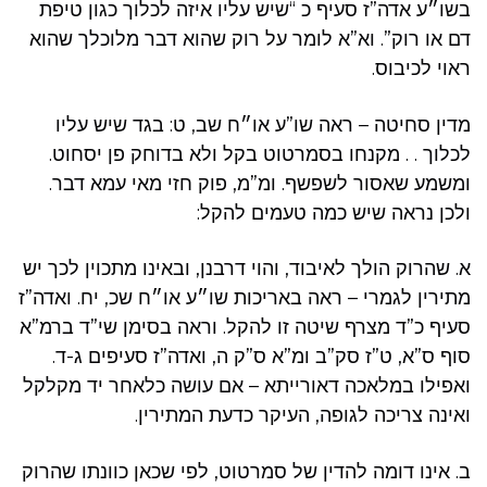
בשו״ע אדה”ז סעיף כ “שיש עליו איזה לכלוך כגון טיפת
דם או רוק”. וא”א לומר על רוק שהוא דבר מלוכלך שהוא
ראוי לכיבוס.
מדין סחיטה – ראה שו”ע או״ח שב, ט: בגד שיש עליו
לכלוך . . מקנחו בסמרטוט בקל ולא בדוחק פן יסחוט.
ומשמע שאסור לשפשף. ומ”מ, פוק חזי מאי עמא דבר.
ולכן נראה שיש כמה טעמים להקל:
א. שהרוק הולך לאיבוד, והוי דרבנן, ובאינו מתכוין לכך יש
מתירין לגמרי – ראה באריכות שו״ע או״ח שכ, יח. ואדה”ז
סעיף כ”ד מצרף שיטה זו להקל. וראה בסימן שי”ד ברמ”א
סוף ס”א, ט”ז סק”ב ומ”א ס”ק ה, ואדה”ז סעיפים ג-ד.
ואפילו במלאכה דאורייתא – אם עושה כלאחר יד מקלקל
ואינה צריכה לגופה, העיקר כדעת המתירין.
ב. אינו דומה להדין של סמרטוט, לפי שכאן כוונתו שהרוק