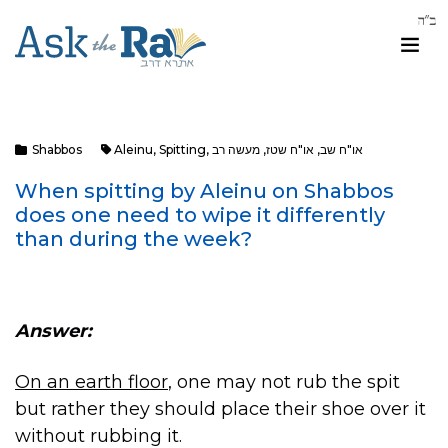
או"ח שב
,
או"ח שטז
,
מעשה רב
,
Spitting
,
Aleinu
Shabbos
When spitting by Aleinu on Shabbos
does one need to wipe it differently
than during the week?
Answer:
On an earth floor
, one may not rub the spit
but rather they should place their shoe over it
without rubbing it.