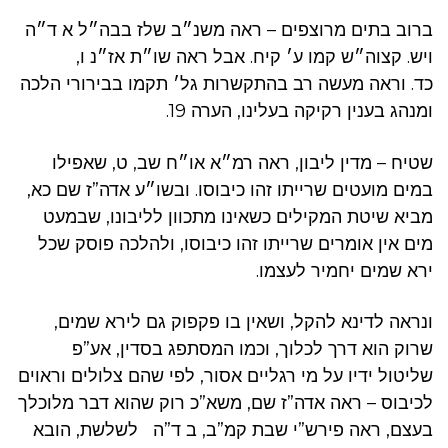
ברוב בתים מרוצפים – ראה משנ״ב שלז בבה״ל א ד״ה
ויש. קצוה״ש קמו ע׳ קיח. אבל ראה שו״ת אז״נ ו,
כד. וראה מעשה רב בהתקשרות גל׳ תקמו בבירורי הלכה
ומנהג בענין רקיקה בעלינו, הערה 19.
שטיח – מדין ליבון, ראה רמ״א או״ח שב, ט, שאפילו
במים מועטים שרייתו זהו כיבוסו. ובשו״ע אדה”ז שם כא,
מביא שיטת המקילים כשאינו מתכוון לליבונו, שבמעט
מים אין אומרים שרייתו זהו כיבוסו, ולהלכה פוסק שכל
ירא שמים יחמיר לעצמו.
ונראה לדינא להקל, ושאין בו פקפוק גם לירא שמים,
שרוק הוא דרך לכלוך, וכמו המסתפג בסדין, אע”פ
שליטול ידיו על מי רגליים אסור, לפי שהם צלולים וראוים
לכיבוס – ראה אדה”ז שם, משא”כ רוק שהוא דבר מלוכלך
בעצם, ראה פירש”י שבת קמ”ב, ב ד”ה לשלשת, הובא