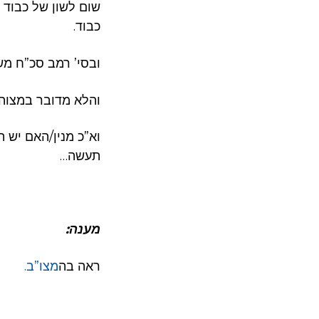
שום לשון של כבוד ל
כבוד.
ובסי’ רמב סכ”ח משמ
והלא מדובר במצוה ד
וא”כ מנין/האם יש ה
תעשה…
מענה:
ראה בה
מצו”ב.