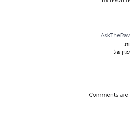
ים מלאים עם
AskTheRav
ת.
נין של
Comments are c