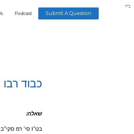
Submit A Question
Us
Podcast
כבוד רבו 
שאלה:
בט”ז סי’ רמ סקי”ב