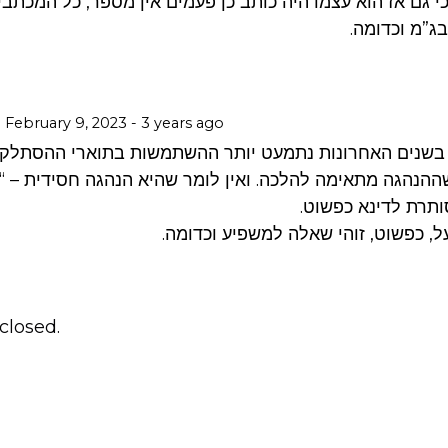
 גם אז הוא עצמו היה כותב כן פעמים אין מספר, כל המכתב
בג”מ וכדומה.
February 9, 2023 - 3 years ago
 בשנים האחרונות נתמעט יותר ההשתמשות בתוארי ההסתלקו
שההנהגה מתאימה להלכה. ואין לומר שהיא הנהגה חסידית – “ע
ותרת לדינא כפשוט.
ל, כפשוט, זוהי שאלה למשפיע וכדומה.
losed.