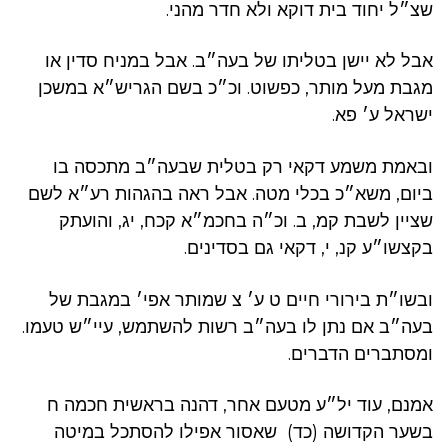
שצ״ל יחוד בית דוקא ולא חדר מהני.
אבל לא יישן בטליתו של בעה״ב. אבל במניח סדין או
מגבת מעל מותר, כפשוט. וכ״כ בשם הגריש״א במשכן
ישראל ע׳ פא.
ובאמת משמע דקאי רק בטלית שבעה״ב מתכסה בו
ביום, משא״כ בכלי מטה. אבל ראה בהגהות רע״א לשם
שציין לשבת קמ, ב. וכ״ה בחכמ״א קכח, יג, והועתק
בקצשו״ע קנ, י, דקאי גם בסדינים.
ובשו״ת בירורי חיים ט ע׳ צ שמותר אפי׳ במגבת של
בעה״ב אם נתן לו בעה״ב רשות להשתמש, עיי״ש טעמו.
ומסתברים הדברים.
אמנם, עוד יל״ע מטעם אחר, דהנה בראשית חכמה ח
בשער הקדושה (כד) שאסור אפילו להסתכל במיטה