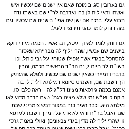
גם בערובין סג, ב מוכח שאם אין ישנים שם עכשיו איש
ואשתו ודאי לית לן בה. ואדרבה לר״י שם באשתו נדה
תבוא עליו ברכה אם ישן שם אפי׳ בישנים שם עכשיו. וגם
בזה דוחק לומר כהני תירוצי דלעיל.
גם דוחק לומר לאידך גיסא, דבראשית חכמה מיירי דוקא
בישנים שם עכשיו, שהרי יליף לה מברייתא שאסור
להסתכל בבגדי אשה אפילו שטוחין על גבי כותל. וכן
בשו״ת לב חיים ג, נח הב״ד הראשית חכמה, והבין
בדבריו דמיירי כשאין ישנים שם עכשיו. ולפלא שהעתיק
הך דשבת שם, והשמיט סיומא דמילתא דלית לן בה.
אמנם בכמה גירסאות מצינו דל״ג לה – ראה כלבו סו.
רוקח כ. וא״ש נמי שלא מצינו בגמ׳ טעם הדבר מדוע לאו
מילתא היא. וכבר העיר בזה במצור דבש צימרינג שבת
שם. (אבל בר״ח ודאי לא אתי עלה מהך דשבת לגירסא
זו, שהרי יליף לה מדין בגדי צבעונים). ואולי באמת גרסי
כבגמ׳, אבל סברי רבנן שאף שאינו כעומד בכריסה של