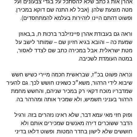
אהרן אות ג כתב שלא להסתכל על בגדי צבעונים ועל
מטה מוצעת שלהן. (אבל לא התנה שם דוקא במכירן.
ופשוט דהתם היינו לזהירות בעלמא להמתחסדים).
וראה גם בעבודת אהרן פיינזילבר ברכות ח, ב,באוזן
שמעת כה – והובא בגיא חזיון שם – שמותר לישב על
מטת ישראלית. אבל במכירה כתב שם לצדד לאסור,
במטה העומדת לשכיבה.
ונראה פשוט בכ״ז, שבראשית חכמה מיירי כשיש חשש
שיבוא לידי הרהור, משא״כ כשאינו חושש לכך. גם להעיר
שמדבריו מוכח דקאי רק במכיר שניהם, והחשש מחמת
הרהור בעניני תשמיש, ולא שמכיר אותה ומהרהר בה.
ופוק חזי מאי עמא דבר, שלא ראינו נזהרים בזה. ‏ורגיל
הדבר ששוכרים דירה מאנשים שמכירים אותם ולא
חוששים שלא לישון בחדר המטות. ופשוט דלאו בדיני