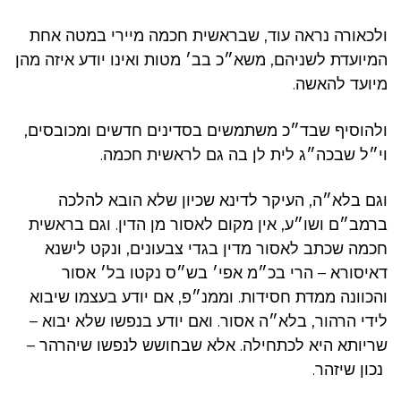
ולכאורה נראה עוד, שבראשית חכמה מיירי במטה אחת
המיועדת לשניהם, משא״כ בב׳ מטות ואינו יודע איזה מהן
מיועד להאשה.
ולהוסיף שבד״כ משתמשים בסדינים חדשים ומכובסים,
וי״ל שבכה״ג לית לן בה גם לראשית חכמה.
וגם בלא״ה, העיקר לדינא שכיון שלא הובא להלכה
ברמב״ם ושו״ע, אין מקום לאסור מן הדין. וגם בראשית
חכמה שכתב לאסור מדין בגדי צבעונים, ונקט לישנא
דאיסורא – הרי בכ״מ אפי׳ בש״ס נקטו בל׳ אסור
והכוונה ממדת חסידות. וממנ״פ, אם יודע בעצמו שיבוא
לידי הרהור, בלא״ה אסור. ואם יודע בנפשו שלא יבוא –
שריותא היא לכתחילה. אלא שבחושש לנפשו שיהרהר –
נכון שיזהר.