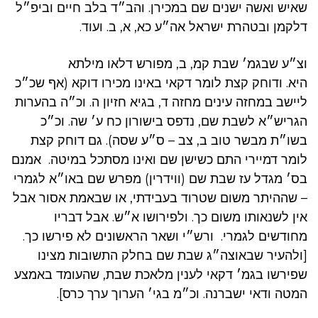
שאיש ואשה ישנים שם במכירן. והב״ד בלב חיים וביפ״ל
דלקמן ובטהרת ישראל אה״ע כא, א, ב. ועוד.
וצ״ע שבגמ׳ שבת קמ, ב, מפורש דלאו מילתא
היא. ודוחק קצת לומר דקאי באינו מכירו דוקא (אף שכ״כ
ליישב במחזה עינים מחזה ד, בגיא חזיון ה. וכ״ה בהערות
הגריש״א לשבת שם, נדפס בישורון כח ע׳ שה. וכ״כ
בשו״ת מבשר טוב ב, צב – ס״ע שסה). גם דוחק קצת
לומר דמיירי התם כשישן שם ואינו מסתכל במיטה. אמנם
בס׳ מגדל עז שבת שם (ווידרין) מפרש שם באו״א לגמרי
– שההיתר משום שטרוד בעבידתי, או שבאמת אסור אבל
אין לשנאותו משום כך. ולפירושו א״ש. אבל דבריו
מחודשים לגמרי. ורש״י ושאר הראשונים לא פירשו כך.
[ולהעיר שבאוצה״ג שבת שם בחלק התשובות מצינו
שפירשו בגמ׳ דקאי לענין מלאכת שבת, שהעומד באמצע
המטה ודאי ישברנה. וכ״מ בגי׳ הערוך ערך כרס].