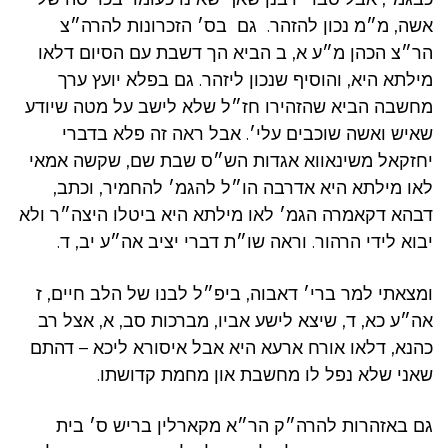
אשה, מ״מ נכון להזהר. גם בס׳ הזכרונות להרה״צ
הר״צ הכהן מ״ע א, ב הביא הך דשבת עם הסיום דלאו
מילתא היא, והוסיף שנכון ליזהר. גם בפלא יועץ ערך
מחשבה הביא שהזהירו חז״ל שלא לישב על מטה שיודע
שאיש ואשה שוכבים עלי׳. אבל ראה זה פלא בדברי
יחזקאל משינאווא אגדות הש״ס שבת שם, שקשה אמאי
לאו מילתא היא אדרבה הו״ל להגמ׳ להחמיר, וכתב,
דבהא דקאמרה הגמ׳ לאו מילתא היא ביטלו היצה״ר ולא
יבוא לידי הרהור. וראה שו״ת דברי יציב אה״ע יב, ד.
ומצאתי למר ברי׳ דאבוה, ביפ״ל לבנו של הלב חיים, ז
אה״ע כא, ד, שיצא לישע אביו, מברכות סב, א, אצל רב
כהנא, דלאו אורח ארעא היא אבל איסורא ליכא – דהתם
שאני שלא נפל לו מחשבת און מחמת קדושתו.
גם באזהרות להרה״ק הר״א מקארלין בריש ס׳ בית