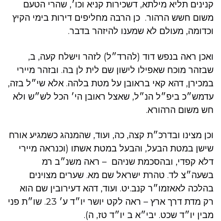
קנינים תליא מילתא, דשכירות קניא וכו׳, שהרי הטעם
משום חשש הרהור. כן הרבה מחליפים דירות בימי הקיץ
וכדומה, מעולם לא שמענו להיזהר בדבר.
ואכן ראה בנפש דוד (להרד״ל) לזהר וישלח קעה, ב,
שבזהר מוכח שאפילו לישון שם לית לן בה. ובזהר מיירי
במכירן, דהא קאי בראובן על מטת בלהה. אלא שי״ל בזה,
עדמש״כ ביפ״ל הנ״ל, שאצל ראובן הי׳ הכל לש״ש ולא
חש משום הרהורא.
וכן מצינו ובדרכ״ת קצה, כה, ועוד, שהמנהג כשמגיע אורח
שישן במטת הבעל, והבעל במטת אשתו (וכנראה מיירי
דלא קפדי, ובהסכמת שניהם – ראה משנ״ב רמ
בשעה״צ לד. טהרת ישראל שם מא. שערים מצוינים
בהלכה לאאזמו״ר קנב.יט. ועוד, דהא דעירובין שם הוא
רק מדת דרך ארץ – ראה לקט יושר יו״ד ע׳ 23. שו״ת פני
מבין יו״ד שכט. יבי״א ב יו״ד טז, ה).