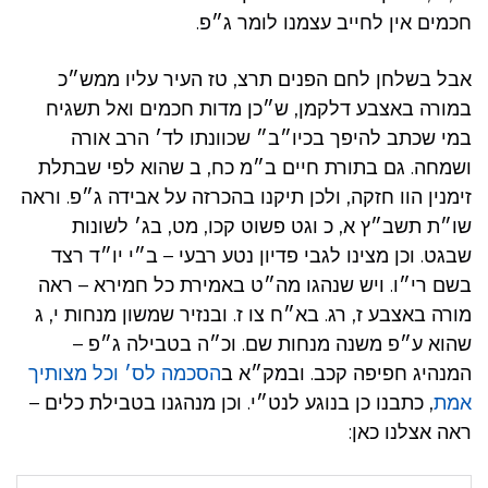
חכמים אין לחייב עצמנו לומר ג״פ.
אבל בשלחן לחם הפנים תרצ, טז העיר עליו ממש״כ
במורה באצבע דלקמן, ש״כן מדות חכמים ואל תשגיח
במי שכתב להיפך בכיו״ב״ שכוונתו לד׳ הרב אורה
ושמחה. גם בתורת חיים ב״מ כח, ב שהוא לפי שבתלת
זימנין הוו חזקה, ולכן תיקנו בהכרזה על אבידה ג״פ. וראה
שו״ת תשב״ץ א, כ וגט פשוט קכו, מט, בג׳ לשונות
שבגט. וכן מצינו לגבי פדיון נטע רבעי – ב״י יו״ד רצד
בשם רי״ו. ויש שנהגו מה״ט באמירת כל חמירא – ראה
מורה באצבע ז, רג. בא״ח צו ז. ובנזיר שמשון מנחות י, ג
שהוא ע״פ משנה מנחות שם. וכ״ה בטבילה ג״פ –
המנהיג חפיפה קכב. ובמק״א ב
הסכמה לס׳ וכל מצותיך
אמת
, כתבנו כן בנוגע לנט״י. וכן מנהגנו בטבילת כלים –
ראה אצלנו כאן: