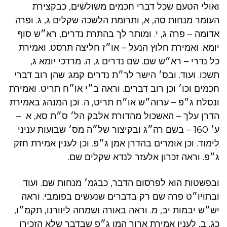
ואולי הטעם שכל דברי חכמים משולשים, כבקצירת
העומר מנחות סה, א, ותרומת הלשכה שקלים ג, ג. ופרה
אדומה – פרה ג, י. ומותר לך בהתרת נדרים, רא״ש סוף
יומא. ואמירת חלוץ הנעל – או״ז חליצה תרסט. ואמירת
כל נדרי – רא״ש שם. שם נדרים ג, ה. מרדכי יומא ג,
תשכו. ועוד. ובס׳ הישר לר״ת נדרים קמג: שהן רוב דברי
חכמים וכו׳ וכן רוב דברים. וראה ב״י או״ח תריט. ואמירת
ונסלח ג״פ – ערוה״ש או״ח תריט, ה. וכן המנהג באמירת
הדרן עלך – האשכול מהדורת אלבק הל׳ ס״ת סא, א –
ע׳ 160 – בשם רה״ג ובקיצור של״ה מס׳ שבועות עניני
לימוד. וכן אומרים בהדרן אמן ג״פ. וכן לענין אמירת חזק
ג״פ. וראה זכרון אלעזר לנדא שקלים שם.
ובפשטות הוא לפרסום הדבר, כבגמ׳ מנחות שם. ועוד.
ובתויו״ט פרה שם רק בדברים שנעשים בפומבי. וראה
יש״ש יבמות יב, מ. וראה באורה ושמחה ליוורנו, תקמ״ו,
כג, ב, לענין אמירת ארור המן ג״פ שבדבר שלא הזכירו