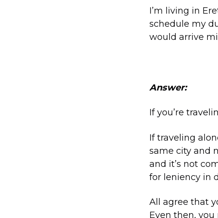
I’m living in Er
schedule my duty
would arrive mid
Answer:
If you’re travel
If traveling alo
same city and n
and it’s not co
for leniency in 
All agree that y
Even then, you 