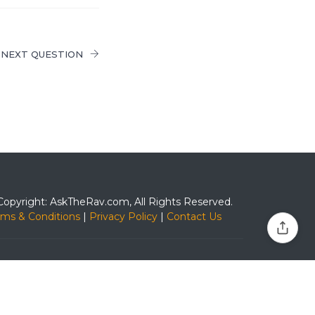
NEXT QUESTION
Copyright: AskTheRav.com, All Rights Reserved.
rms & Conditions
|
Privacy Policy
|
Contact Us