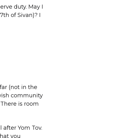
serve duty. May I
7th of Sivan)? I
far (not in the
ewish community
 There is room
l after Yom Tov.
that you