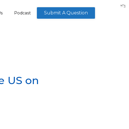
Submit A Question
Us
Podcast
he US on