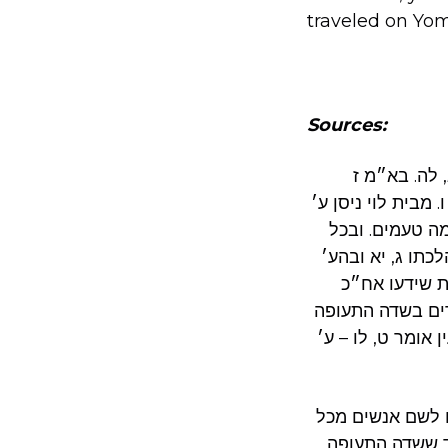
traveled on Yom
Sources:
 לה. בא״מ ז
. מבית לוי ניסן ע׳
ה טעמים. ובכל
כתו ג, יא ובהע׳
ת שידעו אח״כ
דים בשדה התעופה
אומר ט, לו – ע׳
ם לשם אנשים מכל
וד ששדה התעופה