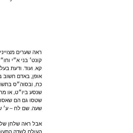
ראה שערים מצוייני
קונט׳ בני א״י וחו״ל
קא. ועוד. ודעת בע
אופן, באדם חשוב ב
כח, ובסוה״ס בתשו׳
שנסע ביו״ט, או מח
שטסו גם הם שאסור 
שעה. שם לח – ע׳ ש
אבל ראה שלחן שלמה
העולם לשדה התעופה