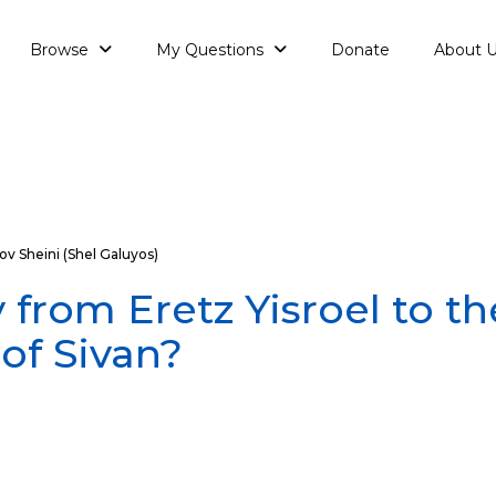
Browse
My Questions
Donate
About 
v Sheini (Shel Galuyos)
ly from Eretz Yisroel to t
 of Sivan?