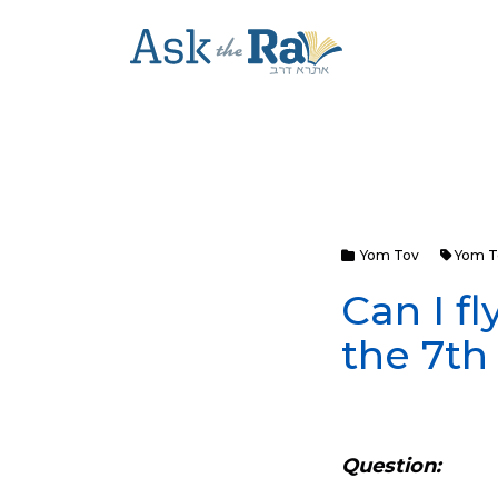
Yom Tov
Yom To
Can I f
the 7th
Question: