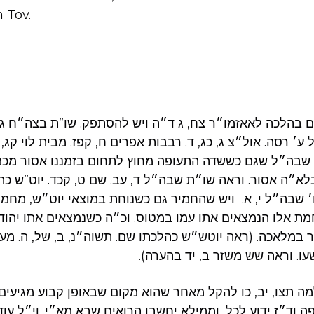
 Tov.
ם בהלכה לאאזמו״ר צח, ג ד״ה ויש להסתפק. שו”ת בצה״ח ג,
 ע׳ רסה. אול״צ ג, כג, ד. רבבות אפרים ח, קפז. מבית לוי קג, ו
ל שבה״ל שגם כששדה התעופה מחוץ לתחום בזמננו אסור מכמ
לא״ה אסור. וראה שו״ת שבה״ל ד, עב. שם ט, קכד. יוט”ש כהל
 שבה״ל י, א. ויש שהחמיר גם כשנוחת במוצאי יוט״ש, מחמ
מת אלו הנמצאים אתו עמו במטוס. וכ״ה כשנמצאים אתו יהו
במלאכה. (ראה יוטש״ש כהלכתו שם. תשוה״נ, ב, של, ה. מעין 
עו. וראה שש משזר ב, יד בהערה).
 תצו, יב, כו להקל מאחר שהוא מקום שבאופן קבוע מגיעי
 וד״ז ידוע לכל, וממילא יחשבו הרואים שבא מא״י. וי״ל ע