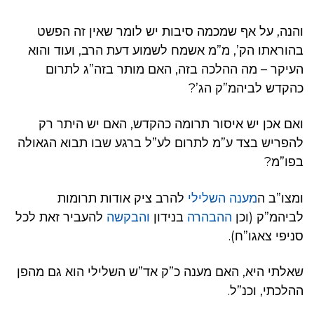
והנה, על אף שמכמה סיבות יש לומר שאין זה הפשט
בהוראתו הק’, מ”מ אשמח לשמוע דעת הרב, ועוד והוא
העיקר – מה ההלכה בזה, האם מותר בזה”ג לתרום
כהקדש לביהמ”ק הג’?
ואם אכן יש איסור תרומה כהקדש, האם יש היתר רק
להפריש בצד ע”מ לתרום לע”ל ברגע שבו תבוא הגאולה
בפו”מ?
ומצו”ב ה
מענה השלילי
להרב ציק אודות תרומות
לביהמ”ק (וכן
ההבהרה
בנידון
והבקשה
להעביר זאת לכל
סניפי צאגו”ח).
שאלתי היא, האם מענה כ”ק אד”ש השלילי הוא גם מהפן
ההלכתי, וכנ”ל.