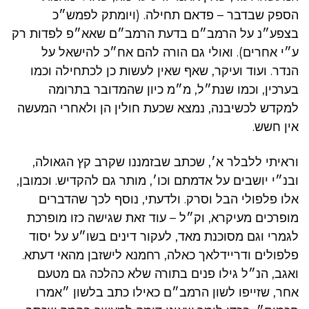
הספק שבדבר – פדאם תחילה. (ויומתק לפמש״כ
בצפע״נ על הרמב״ם בדעת הרמב״ם שאא״פ לפדות רק
ע״י אחרים). ואולי גם הורה להם אח״כ להישאל על
הנדר. ועוד ועיקר, שאף שאין לעשות כן לכתחילה וכמו
בערכין, וכמו שנת״ל, מ״מ כיון שהמדובר בתרומה
למקדש לכשיבנה, נמצא שכעת חולין הן ולאחרי המעשה
אין חשש.
וראיתי ללבלר א׳, שכתב שבזמננו שקרב קץ הגאולה,
ובנ״י יושבים על אדמתם וכו׳, מותר גם להקדיש. וכמובן,
אלו פלפולי הבל וסרק. ולדעתי, נוסף לכך שהדברים
מופרכים מעיקרא, וק״ל – עוד זאת שגישה כזו מופרכת
לגמרי וגם מסוכנת מאד, לעקור דינים בשו״ע על יסוד
פלפולים ודריידלאך כאלה, רחמנא לישזבן מהאי דעתא.
ואגב, הנ״ל גילו פנים בתורה שלא כהלכה גם מטעם
אחר, שזייפו לשון הרמב״ם כאילו כתב בלשון ״אמרו