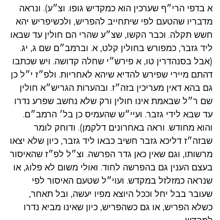
א בדפי הרי״ף שערכין הוא כמקדיש גופו. וצ״ע). ונראה
מדבריו שהטעם לפי שיתחייב להפריש, ולכשיפריש יהא
חשש תקלה. וכבר הקשו, שצ״ע שהרי הם חולין עד שבאו
ליד גזבר, כמפורש בחולין קלט, א. וברמב״ם שם ג, יג.
(אבל בסנהדרין טו, א פירש״י שחלה קדושה. ויש שכתבו
דהתם מיירי שפירש להדיא שיהא לאחריות. ולפ״ז י״ל כן
גם בהא דאין מעריכין בזה״ז. ובהערות הגריש״א חולין
שם ר״ל שבאמת אינו חולין ורק שלא נחשב שפרע נדרו
עד שבא לידי גזבר. ועיי״ש שהעמיס כן בל׳ הרמב״ם.
והוא מחודש. וראה באחרונים דלקמן). ודוחק לומר
שבזה״ז דליכא גזבר חשיב כבאו ליד גזבר, כיון שלא יצאו
מרשותו, וגם שאין כאן גדר הפרשה. וצ״ל לפ״ז שהאיסור
בעצם הענין גם בהפרשה לחוד. ואולי משום לא פלוג, או
שנראה כמזלזל במקדש. ועוי״ל שטעם האיסור לפי
שעובר בבל יחל וככל היוצא מפיו יעשה, ובל תאחר,
כשלא הפריש, או גם כשהפריש, כיון שאינו מביא נדרו