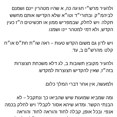
ולהעיר מרש״י חגיגה כה, א שהיו מטהרין יינם ושמנם
לביהמ״ק. ובתורי״ד וטו״א שלא הקדישו אותם מחשש
תקלה. ויש לחלק, שבמפריש ממון או תכשיטים ה״ז כעין
הקדש, ולא דמי למטהר יינו ושמנו.
ויש לדון גם משום הקדש טעות – ראה שו״ת חת״ס או״ח
קלט. מהרש״ם ב, עד.
ולהעיר מקובץ תשובות ב, לג דלא משכחת חצוצרות
בזה״ז, שאין להקדיש חצוצרות למקדש.
ולמעשה, אין אחר דברי המלך כלום.
ומה שמביא שמועות שיש שהביאו כך ונתקבל – לא
הבנתי הקשר. ומדוע שיהא אסור לקבל? ויש לחלק בכמה
אנפי. ובכל אופן, קבלה לחוד והוראה לחוד. והוראה