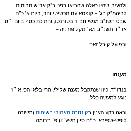
ולהעיר, שהיו כאלה שהביאו בפני כ”ק אד”ש תרומות
לביהמ”ק הג’ – קופסא עם תכשיטי זהב, ביום א’ כ”ח
שבט תשנ”ב מנשי חב”ד בטורנטו, וחתיכת כסף ביום י״ט
אד״ר תשנ״ב מא׳ מקליפורניה –
ובפועל קיבל זאת.
מענה:
בנדו״ד, כיון שנתקבל מענה שלילי, הרי בלאו הכי אי״ז
נוגע למעשה כלל.
וראה רקע הענין ב
קונטרס מאחורי השיחות
(תשורה
ליפש-שפירא כ״ח סיון תשע״ו) פ׳ תרומה.