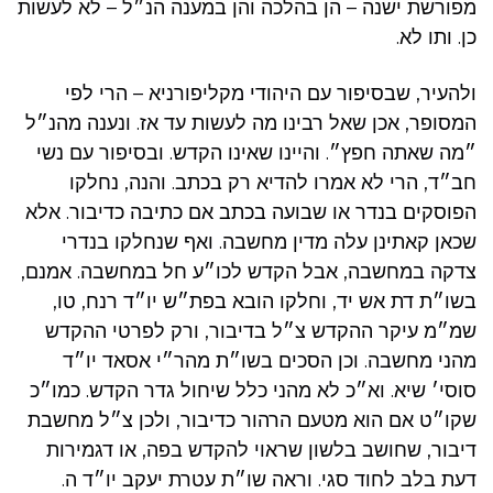
מפורשת ישנה – הן בהלכה והן במענה הנ״ל – לא לעשות
כן. ותו לא.
ולהעיר, שבסיפור עם היהודי מקליפורניא – הרי לפי
המסופר, אכן שאל רבינו מה לעשות עד אז. ונענה מהנ״ל
״מה שאתה חפץ״. והיינו שאינו הקדש. ובסיפור עם נשי
חב״ד, הרי לא אמרו להדיא רק בכתב. והנה, נחלקו
הפוסקים בנדר או שבועה בכתב אם כתיבה כדיבור. אלא
שכאן קאתינן עלה מדין מחשבה. ואף שנחלקו בנדרי
צדקה במחשבה, אבל הקדש לכו״ע חל במחשבה. אמנם,
בשו״ת דת אש יד, וחלקו הובא בפת״ש יו״ד רנח, טו,
שמ״מ עיקר ההקדש צ״ל בדיבור, ורק לפרטי ההקדש
מהני מחשבה. וכן הסכים בשו״ת מהר״י אסאד יו״ד
סוסי׳ שיא. וא״כ לא מהני כלל שיחול גדר הקדש. כמו״כ
שקו״ט אם הוא מטעם הרהור כדיבור, ולכן צ״ל מחשבת
דיבור, שחושב בלשון שראוי להקדש בפה, או דגמירות
דעת בלב לחוד סגי. וראה שו״ת עטרת יעקב יו״ד ה.