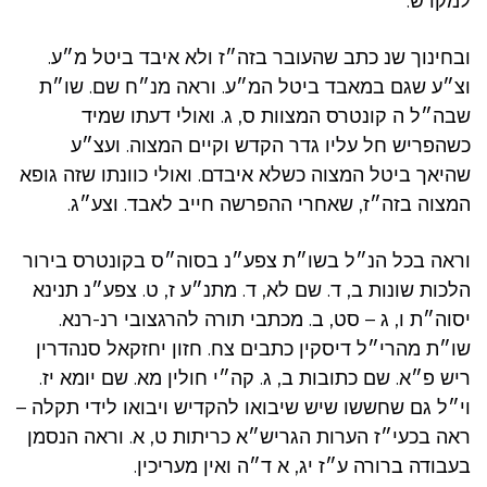
למקדש.
ובחינוך שנ כתב שהעובר בזה״ז ולא איבד ביטל מ״ע.
וצ״ע שגם במאבד ביטל המ״ע. וראה מנ״ח שם. שו״ת
שבה״ל ה קונטרס המצוות ס, ג. ואולי דעתו שמיד
כשהפריש חל עליו גדר הקדש וקיים המצוה. ועצ״ע
שהיאך ביטל המצוה כשלא איבדם. ואולי כוונתו שזה גופא
המצוה בזה״ז, שאחרי ההפרשה חייב לאבד. וצע״ג.
וראה בכל הנ״ל בשו״ת צפע״נ בסוה״ס בקונטרס בירור
הלכות שונות ב, ד. שם לא, ד. מתנ״ע ז, ט. צפע״נ תנינא
יסוה״ת ו, ג – סט, ב. מכתבי תורה להרגצובי רנ-רנא.
שו״ת מהרי״ל דיסקין כתבים צח. חזון יחזקאל סנהדרין
ריש פ״א. שם כתובות ב, ג. קה״י חולין מא. שם יומא יז.
וי״ל גם שחששו שיש שיבואו להקדיש ויבואו לידי תקלה –
ראה בכעי״ז הערות הגריש״א כריתות ט, א. וראה הנסמן
בעבודה ברורה ע״ז יג, א ד״ה ואין מעריכין.