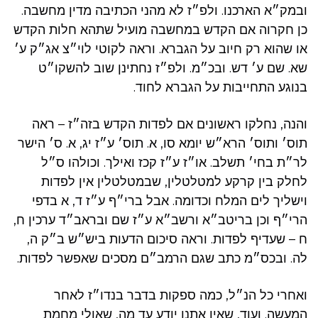
ובמק״א הארכנו. ולפ״ז לא מהני הכתיבה מדין מחשבה.
כן חקרוה אם הקדש במחשבה מועיל שתהא חלות הקדש
או שהוא רק חיוב על הגברא. וראה לקוטי לוי״צ אג״ק ע׳
שא. שם ע׳ דש. ובכ״מ. ולפ״ז נחתינן שוב להשקו״ט
בנוגע התחייבות על הגברא לחוד.
והנה, נחלקו ראשונים אם לפדות הקדש בזה״ז – ראה
תוס׳ ותוס׳ הרא״ש יומא סו, א. תוס׳ ע״ז יג, א. ס׳ הישר
לר״ת בחי׳ תשלב. או״ז ע״ז קכז ואילך. וכולהו ס״ל
לחלק בין קרקע למטלטלין, שבמטלטלין אין לפדות
וישליך לים המלח וכדומה. אבל ברי״ף ע״ז ד, א בדפי
הרי״ף וכן בריטב״א ורשב״א ע״ז שם ובראב״ד ערכין ח,
ח – שעדיף לפדות. וראה סיכום הדעות ביש״ש ב״ק ה,
לה. ובכס״מ כתב שגם הרמב״ם מסכים שאפשר לפדות.
ואחרי כל הנ״ל, כמה ספקות בדבר בנדו״ז לאחר
המעשה. ועוד, שאין אתנו יודע עד מה, שאולי מחמת