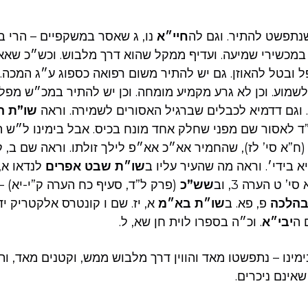
תפשט להתיר. וגם לה
חיי״א
נו, ג שאסר במשקפיים – הרי ב
 במכשירי שמיעה. ועדיף ממקל שהוא דרך מלבוש. וכש״כ שאא
ל ובטל להאוזן. גם יש להתיר משום רפואה כספוג ע״ג המכה. 
מוע. וכן לא גרע מקמיע מומחה. וכן יש להתיר במכ״ש מפל
 וגם דדמיא לכבלים שברגיל האסורים לשמירה. וראה
שו”ת ה
ד לאסור שם מפני שחלק אחד מונח בכיס. אבל בימינו ל״ש ה
(ח”א סי’ לז), שהחמיר אא״כ אא״פ לילך זולתו. וראה שם ב, קי
יא בידי׳. וראה מה שהעיר עליו ב
שו״ת שבט אפרים
לנדאו א,
י’ ט הערה 3, וב
שש”כ
(פרק ל”ד, סעיף כח הערה ק”י-יא) –
בהלכה
פ, פא. ב
שו״ת בא״מ
א, יז. שם ו קונטרס אלקטריק יד
 ה
יבי״א
. וכ״ה בספרו לוית חן שא, ל.
מינו – נתפשטו מאד והווין דרך מלבוש ממש, וקטנים מאד, ות
שאינם ניכרים.