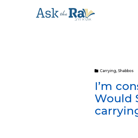
Carrying
,
Shabbos
I’m con
Would S
carryin