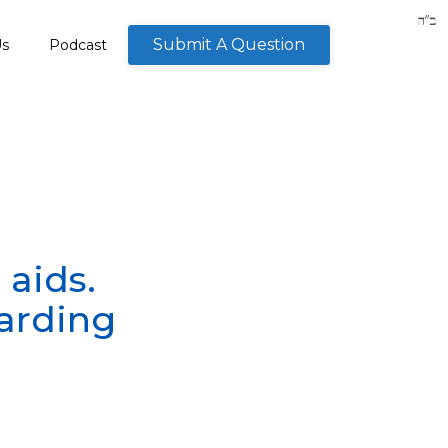
Submit A Question
Us
Podcast
 aids.
arding