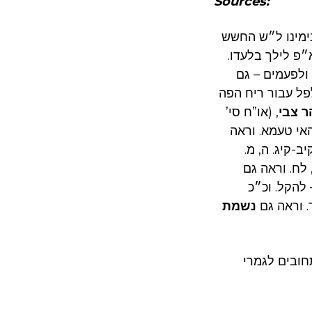
Sources:
ימינו ל״ש החשש
״פ לילך בלעדו.
ולפעמים – גם
פל עבור ריח הפה
ר צבי
, (או”ח סי’
אי טעמא. וראה
ב-קיג. ה, מ.
 לח. וראה גם
 להקל. וכ״כ
. וראה גם
נשמת
חובים לגמרי