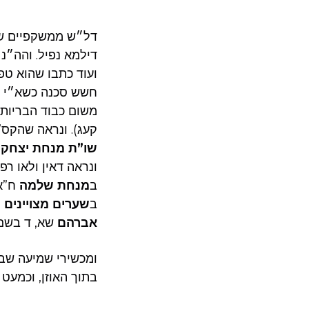
דל״ש ממשקפיים שנ
דילמא נפיל. והה״נ
ועוד כתבו שהוא טפ
חשש סכנה כשא״י לש
משום כבוד הבריות.
קעג). ונראה שהקס”
שו”ת מנחת יצחק
ונראה דאין ולאו רפ
ב
מנחת שלמה
ח”א ס
ב
שערים מצויינים 
אברהם
שא, ד בשם
ומכשירי שמיעה שבי
בתוך האוזן, וכמעט 