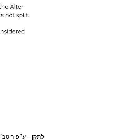
the Alter
 is not split.
onsidered
לתקן
– ע״פ ריטב״א