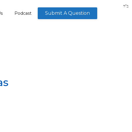
Submit A Question
Us
Podcast
as