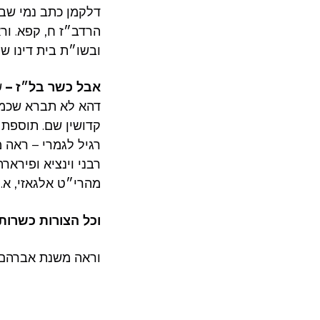
דלקמן כתב נמי שבר
הרדב״ז ח, קפא. ורא
ובשו״ת בית דינו של
אבל כשר בל״ז –
ש
דהא לא תברא שכמה 
קדושין שם. תוספת ר
רגיל לגמרי – ראה מ
רבני וינציא ופיראר
מהרי״ט אלגאזי, א.
וכל הצורות כשרות
וראה משנת אברהם ל