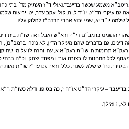
יטב״א משמע שכשר בדיעבד.ואולי ד״ז העתיק מד׳ בתי כהונ
ה גם עיקרי הד״ט יו״ד ל, ה. קול יעקב עדר, יט. יריעות שלמה
 שלמה יו״ד יא, שמי יבוא אחרי הרדב״ז לחלוק עליו.
הרי הושמט ברמב״ם רי״ף ורא״ש (אבל ראה שו״ת בית דינו
דינים, גם בדברים שהם מעיקר הדין, לא נזכרו ברמב״ם), ר
עק״א תרומות ה. שו״ת רעק״א א, עה. וחרה לו על מי שתיקן. 
אסף לכל המחנות לו בצורת אות ו מפחד יצחק, וכ״ה בבתי כהו
ה בגזירת נח״ש שלא לשנות כלל. וראה גם עד״ז שו״ת נאות יע
 בדיעבד –
עיקרי הד״ט או״ח ז, כה בסופו. ודלא כשו״ת ר״א 
א, ז ואילך.