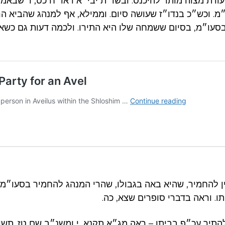
ודת מצוה מותר להיכנס. ובשו״ת יבי״א ו או״ח כט, ד שבא
״מ. וכש״כ בנדו״ז שעושה סיום. וממילא, אף למנהג שהביא הר
עו״מ, בסיום ששמחה שלו היא התירו. ולכמה דעות גם כשאח
אין להחמיר, שהיא באה בגבולו, שהרי המנהג להחמיר בסעו״מ 
ו. וראה בדברי סופרים שצא, כה.
התיר עכ״פ בביתו – ראה מג״א תקנא, י ומשנ״ב שם טז. תש