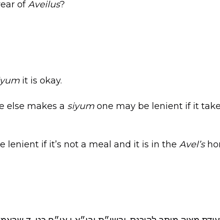
year of
Aveilus
?
iyum
it is okay.
e else makes a
siyum
one may be lenient if it take
lenient if it’s not a meal and it is in the
Avel’s
ho