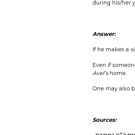
during his/her 
Answer:
If he makes a
s
Even if someon
Avel’s
home.
One may also be 
Sources: