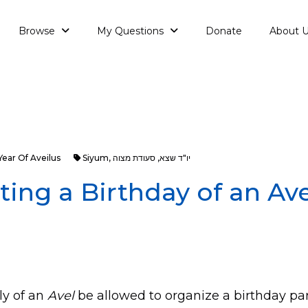
Browse
My Questions
Donate
About 
יו"ד שצא
,
סעודת מצוה
,
Siyum
Year Of Aveilus
ting a Birthday of an Ave
ly of an
Avel
be allowed to organize a birthday par