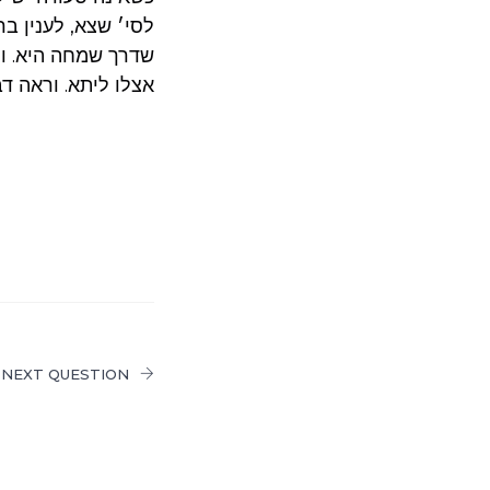
לסי׳ שצא, לענין בר
שדרך שמחה היא. ול
אצלו ליתא. וראה דב
NEXT QUESTION