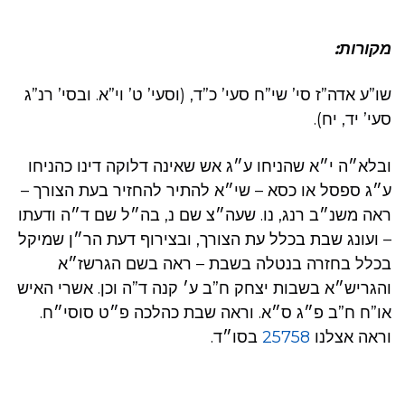
מקורות:
שו”ע אדה”ז סי’ שי”ח סעי’ כ”ד, (וסעי’ ט’ וי”א. ובסי’ רנ”ג
סעי’ יד, יח).
ובלא״ה י״א שהניחו ע״ג אש שאינה דלוקה דינו כהניחו
ע״ג ספסל או כסא – שי״א להתיר להחזיר בעת הצורך –
ראה משנ״ב רנג, נו. שעה״צ שם נ, בה״ל שם ד״ה ודעתו
– ועונג שבת בכלל עת הצורך, ובצירוף דעת הר״ן שמיקל
בכלל בחזרה בנטלה בשבת – ראה בשם הגרשז״א
והגריש״א בשבות יצחק ח”ב ע׳ קנה ד”ה וכן. אשרי האיש
או”ח ח”ב פ״ג ס״א. וראה שבת כהלכה פ״ט סוסי״ח.
וראה אצלנו
25758
בסו״ד.