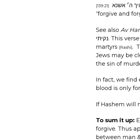
הלא משנאיך ה׳ אשנא – Your enemies, Hashem, I hate. How then can we
(139:21)
“forgive and for
See also
Av Ha
קיתי. This verse
martyrs
. 
(Rashi)
Jews may be cl
the sin of mur
In fact, we find
blood is only f
If Hashem will 
To sum it up:
E
forgive. Thus 
between man 