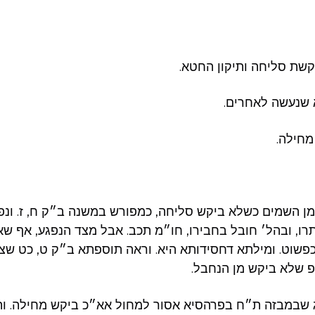
בקשת סליחה ותיקון החטא.
 שנעשה לאחרים.
מחילה.
ו מן השמים כשלא ביקש סליחה, כמפורש במשנה ב״ק ח, ז. ונ
תרו, ובהל׳ חובל בחבירו, חו״מ תכב. אבל מצד הנפגע, אף שא
פשוט. ומילתא דחסידותא היא. וראה תוספתא ב״ק ט, כט שצ
 שלא ביקש מן הנחבל.
ג שבמבזה ת״ח בפרהסיא אסור למחול אא״כ ביקש מחילה. וה