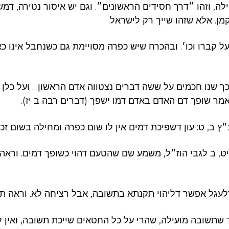
ה, וזהו ״דרך חסידים הראשונים״. וגם יש איסור נטירה, דמש
ן. אלא שזהו שייך רק לישראל.
על קברו וכו׳. ובהכרח שיש כפרה מסויימת גם כשנחבל אינו כאן
 כך שנו חכמים על ששה דברים נצטווה אדם הראשון… ועל כלן 
מר שופך דם האדם באדם דמו ישפך (דברים רבה ב יז).
 ב, ט: עון דשפיכת דמים אין לו שום כפרה ומחילה בשום זכו
יט, ב לגבי הוז״ל, משמע שם שהטעם דהוי כשופך דמים. וראה
דלעגל אפשר דליהוי תקנתא בתשובה, אבל רציחה לא. וראה תו
 שתשובה מועילה, שהרי על כל החטאים שייכת תשובה, ואין 