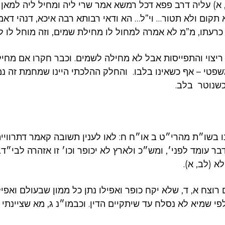
א) עליה דרב פפא דכל רמשא אמר שרי ליה ומחיל ליה למאן 
 תקום ולא תטור… וי”ל… הא ודאי רבותא רבה איכא, דנהי דא
כרעתו, מ”מ לא אמרה למחול לו מחילת שמים, וזה מוחל לו לג
ריצוי והתפייסות אבל לא מחילה לשמים. וכבר חקרו אם מחילה
משפטי – אף כשאינו בלבו. והחלק ההלכתי היינו שמחמת זה 
כשנוטר בלב.
נו בשו״ת מהרי״ט ב או״ח ח: לאו לענין תשובה קאמר דתרוויי
בר עומד לפני׳, ומש״כ ולארץ לא יכופר וכו׳ זו אזהרה לבי״ד. 
 (לב, א).
רוצח א, ד, שלא יקח כופר ואפילו נתן כל ממון שבעולם ואפי
לפי שמיא לא נסלח עד שיתקיים הדין. וכבמו״נ ג, מא שציינתי 