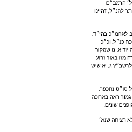
כל׳ הרמב״ם
תר להנ״ל, דהיינו
ב לאחמ״כ בהי״ד:
ח כנ״ל. וכ״כ
יוד א, נו שמקור
 מזו באור זרוע
לרשב״ץ ג, יא שיש
 סו״ס נתכפר.
 גמור ראה בארוכה
א רציחה שנא׳