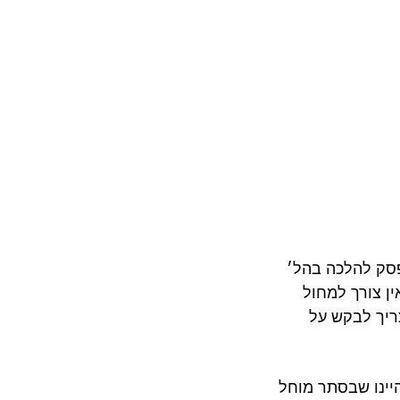
פסק להלכה בהל׳
ין צורך למחול
ריך לבקש על
יינו שבסתר מוחל