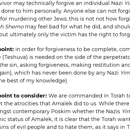
vivor may technically forgive an individual Nazi
Y
 done to him personally. Anyone else can not forg
for murdering other Jews; this is not not how forg
ch Shemo
may feel bad for what he did, and shou
, but ultimately only the victim has the right to forg
point:
in order for forgiveness to be complete, co
(Teshuva) is needed on the side of the perpetrato
he sin, asking forgiveness, making restitution a
again), which has never been done by any Nazi
Yi
 the best of my knowledge).
point to consider:
We are commanded in Torah 
t the atrocities that Amalek did to us. While ther
ngst contemporary Poskim whether the Nazis
Yi
c status of Amalek, it is clear that the Torah want
ns of evil people and to hate them, as it says in T