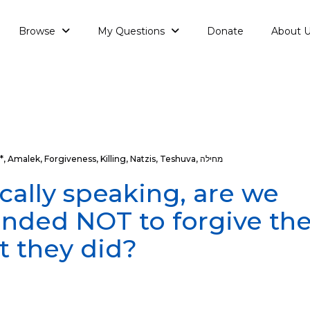
Browse
My Questions
Donate
About 
מחילה
,
Teshuva
,
Natzis
,
Killing
,
Forgiveness
,
Amalek
,
*
cally speaking, are we
ded NOT to forgive the
t they did?