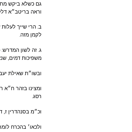
גם כשלא ביקש מחיל
וראה בריטב״א דלקמ
ב. הרי שייך לעלות 
לקמן מזה.
ג. זה לשון המדרש:
משפיכות דמים, שנא
ובשו״ת שאילת יעב״ץ
ומצינו בזהר ח״א ר
רסג.
וכ״מ בסנהדרין ז, 
ולכאו׳ בהכרח לומר