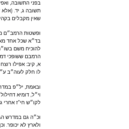
בפני התשובה, ואפי
תשובה ג, יד. (אלא 
שאין מקבלים בקהיל
ופשטות הרמב״ם ממ
בד״א שכל אחד מאלו
להוכיח משם בשו״ת ד
הרמבם ששופכי דמים
א, קיב: אפילו רוצח
לו חלק לעוה״ב ע״י
ובאמת, יל״פ במדר
וי״ל, דומיא דחילו
לקו״ש חי”ז אחרי ג ע׳ 198. ושם ע׳ 200 הע׳ 49, שגם בזה שייך כפרה מחיים ב
וכ״ה גם במדרש הגד
ולארץ לא יכופר. וכ