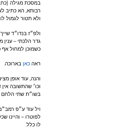
במסכת מגילה (כח, 
רבותא, הא כתיב לא
ולא תטור לגמול לו 
ולפ״ז בנדו״ד שייך 
גדר הלכתי – ענין 
כשמוכן למחול אף 
ראה
כאן
בארוכה.
והנה, עוד אופן מצי
וכו׳ שהתשובה אין ד
בשו״ת שתי הלחם לא
ויל עוד ע״פ רמב״ם 
לפוטרו – והיינו שכ
לו כלל.