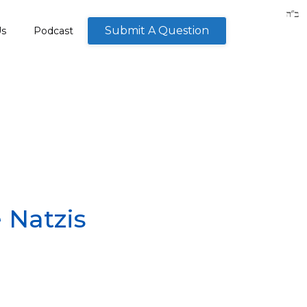
Submit A Question
Us
Podcast
 Natzis