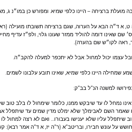
 מועלת ברציחה – היינו כלפי שמיא. ומפורש כן במו״נ ג, מא
 ט, א ד״ה הבא על הערוה, שגם ברציחה תשובתו מועילה (ר
ס׳ שם שאינו דומה להוליד ממזר שעונו גלוי, ולפ״ז עדיף מחי
כר, ראה לקו״ש שם בהערה).
ל עצמו יכול למחול. אבל לא יתכפר למעלה להקב״ה.
מע שמחילה היינו כלפי שמיא, שאינו תובע עלבונו לשמים.
פירושו למשנה הנ”ל בב”ק:
אינו נמחל לו עד שיבקש ממנו, כלומר שימחול לו בלב טוב של
ו שאמר השם לאבימלך שלא ימלט מדין שמים עד שיתפלל אב
וב שיתפלל עליו שלא יענישו בעבורו… ואם לא רצה למחול לו
חושש על עונש חבירו, ובריטב”א (ר”ה יז, א ד”ה אמר רבא): קש