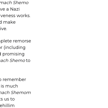
imach Shemo
ive a Nazi
iveness works.
ld make
ive.
mplete remorse
r (including
nd promising
mach Shemo
to
to remember
e is much
mach Shemom
s us to
ehillim