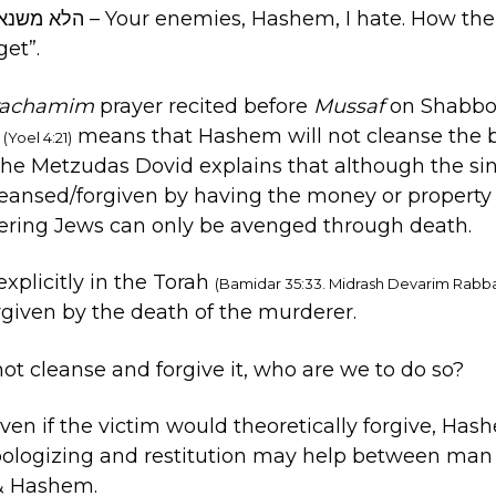
get”.
on Sha: ונקיתי דמם לא
Mussaf
prayer recited before
rachamim
means that Hashem will not cleanse the b
נ
(Yoel 4:21)
The Metzudas Dovid explains that although the sin
eansed/forgiven by having the money or property
dering Jews can only be avenged through death.
 explicitly in the Torah
(Bamidar 35:33. Midrash Devarim Rabba 
orgiven by the death of the murderer.
not cleanse and forgive it, who are we to do so?
ven if the victim would theoretically forgive, Ha
apologizing and restitution may help between man
& Hashem.