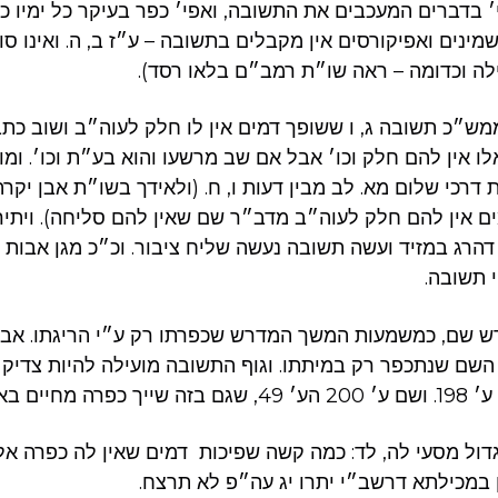
׳ בדברים המעכבים את התשובה, ואפי׳ כפר בעיקר כל ימיו 
שמינים ואפיקורסים אין מקבלים בתשובה – ע״ז ב, ה. ואינו סו
ה וכדומה – ראה שו״ת רמב״ם בלאו רסד).
ש״כ תשובה ג, ו ששופך דמים אין לו חלק לעוה״ב ושוב כת
 אין להם חלק וכו׳ אבל אם שב מרשעו והוא בע״ת וכו׳. ומוכ
רכי שלום מא. לב מבין דעות ו, ח. (ולאידך בשו״ת אבן יקרה 
 אין להם חלק לעוה״ב מדב״ר שם שאין להם סליחה). ויתירה
 דהרג במזיד ועשה תשובה נעשה שליח ציבור. וכ״כ מגן אבות 
 תשובה.
ש שם, כמשמעות המשך המדרש שכפרתו רק ע״י הריגתו. אבל
ל השם שנתכפר רק במיתתו. וגוף התשובה מועילה להיות צדיק
אופנים שונים.
ול מסעי לה, לד: כמה קשה שפיכות דמים שאין לה כפרה אל
ן במכילתא דרשב״י יתרו יג עה״פ לא תרצח.