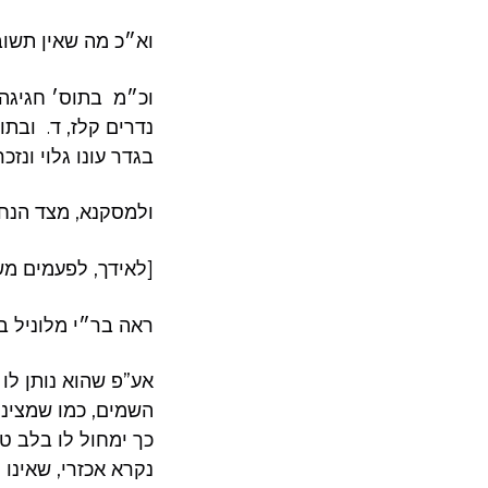
וא״כ מה שאין תשובה
וכ״מ בתוס׳ חגיגה
נדרים קלז, ד. ובתו
בגדר עונו גלוי ונז
ולמסקנא, מצד הנחב
[לאידך, לפעמים מש
ראה בר״י מלוניל ב
אע”פ שהוא נותן לו 
השמים, כמו שמצינ
כך ימחול לו בלב ט
נקרא אכזרי, שאינו 