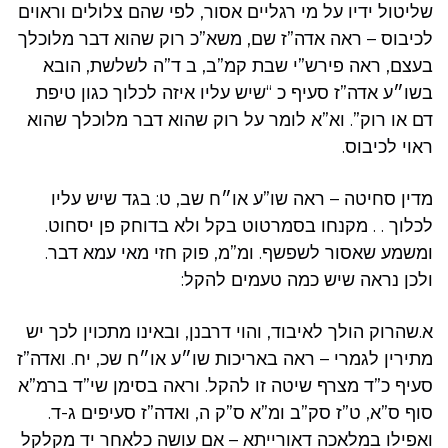
שליטול ידיו על מי רגליים אסור, לפי שהם צלולים וראוים
לכיבוס – ראה אדה”ז שם, משא”כ רוק שהוא דבר מלוכלך
בעצם, ראה פירש”י שבת קמ”ב, ב ד”ה לשלשת, הובא
בשו״ע אדה”ז סעיף כ “שיש עליו איזה לכלוך כגון טיפת
דם או רוק”. וא”א לומר על רוק שהוא דבר מלוכלך שהוא
ראוי לכיבוס.
מדין סחיטה – ראה שו”ע או״ח שב, ט: בגד שיש עליו
לכלוך . . מקנחו בסמרטוט בקל ולא בדוחק פן יסחוט.
ומשמע שאסור לשפשף. ומ”מ, פוק חזי מאי עמא דבר.
ולכן נראה שיש כמה טעמים להקל:
א.שהרוק הולך לאיבוד, והוי דרבנן, ובאינו מתכוין לכך יש
מתירין לגמרי – ראה באריכות שו״ע או״ח שכ, יח. ואדה”ז
סעיף כ”ד מצרף שיטה זו להקל. וראה בסימן שי”ד ברמ”א
סוף ס”א, ט”ז סק”ב ומ”א ס”ק ה, ואדה”ז סעיפים ג-ד.
ואפילו במלאכה דאורייתא – אם עושה כלאחר יד מקלקל