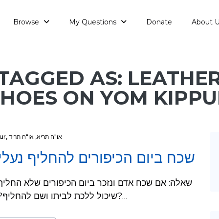
Browse
My Questions
Donate
About 
TAGGED AS: LEATHE
SHOES ON YOM KIPPU
ur
,
או"ח תריד
,
או"ח תריא
שכח ביום הכיפורים להחליף נעלי
שיכול ללכת לביתו ושם להחליף? והאם יש חילוק בין לפני צאת כוכבים לאחרי?…