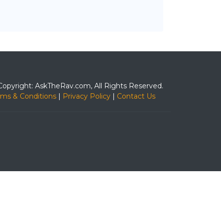
Copyright: AskTheRav.com, All Rights Reserved.
rms & Conditions
|
Privacy Policy
|
Contact Us