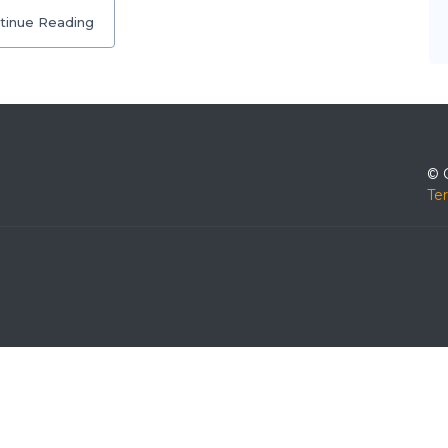
tinue Reading
© 
Te