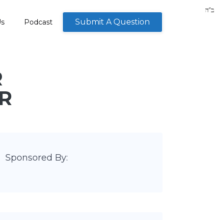
Submit A Question
Us
Podcast
R
R
Sponsored By: