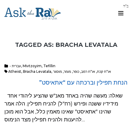
TAGGED AS: BRACHA LEVATALA
Tefillin
,
Mivtzoyim
,
- עברית
או"ח קכח
,
או"ח רמב
,
כופר
,
מומר
,
מוסגר
,
Bracha Levatala
,
Atheist
הנחת תפילין וברכתה עם “אתאיסט”
שאלה: מעשה שהיה באחד מאנ"ש שהציע ליהודי אחד
מידידיו ששנה ופירש (רח"ל) להניח תפילין. הלה אמר
שהינו "אתאיסט" שאינו מאמין כלל, אבל הוא מוכן
להיענות ולהניח תפילין מצד הנימוס…