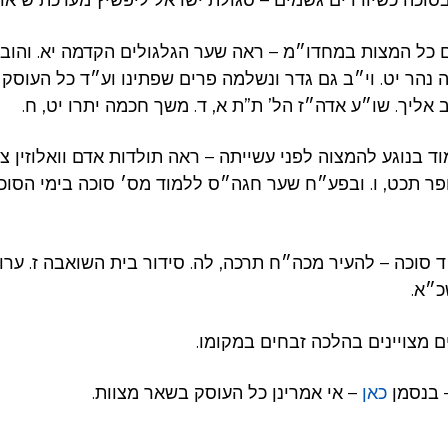
בסוכה כשיורדים גשמים – סגולת ישראל ליפשיץ מערכת ש אות
 כל המצות במחדו״מ – ראה שער הגלגולים הקדמה יא. והוב
 נהר יט. וי״ב גם גדר ונשלמה פרים שפתינו וע״ד כל העוסק 
 אליך. שו״ע אדה״ז הל’ ת”ת א, ד. משך חכמה יתרו יט, ח.
ד בנוגע להמצוה לפני עשייתה – ראה תולדות אדם וואלוזין צ
ופר תכט, ו. ובפע״ח שער חגה״ס ללמוד מס׳ סוכה בימי הסוכ
 סוכה – להעיר מכה״ח תרכה, לה. סידור בית השואבה ז. ערוה״
כ״א.
 מצויינים בהלכה זבחים במקומו.
 בנסמן
כאן
– אי אמרינן כל העוסק בשאר מצוות.