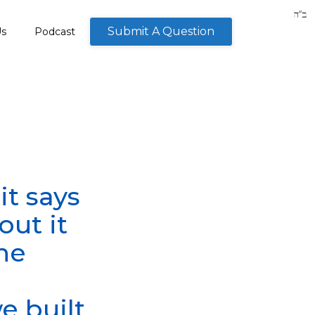
Submit A Question
Us
Podcast
t says
out it
the
e built