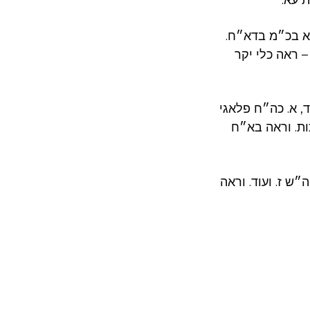
 עא.
א בכ״מ בדא״ח.
– ראה כלי יקר
ד, א. כה״ח פלאגי
ות. וראה בא״ח
ש ז. ועוד. וראה