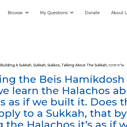
Browse
My Questions
Donate
About 
או"ח תרכה
,
Talking About The Sukkah
,
Sukkos
,
Sukkah
,
Building A Sukkah
ng the Beis Hamikdosh i
 we learn the Halachos ab
is as if we built it. Does 
ply to a Sukkah, that by
 the Halachos it’s as if w