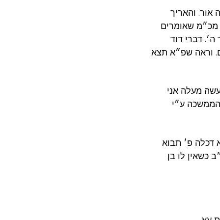
אור. והאריך
ר מכ״מ שאומרים
׳. דברי דוד
ם. וראה שפ״א תצא
עשה מעלה אני
 הממשכה ע״י
א דכלה פ׳ תבוא
 כשאין לו בן