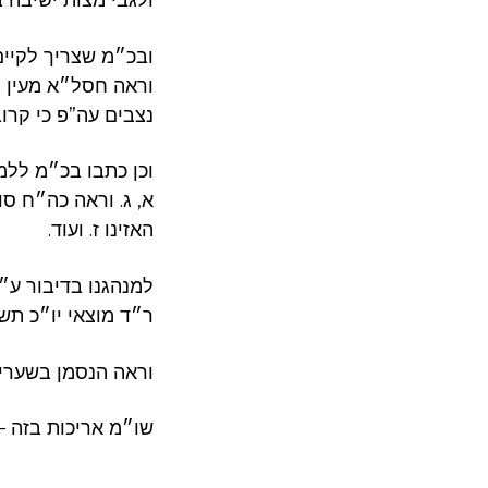
ולגבי מצות ישיבה 
ובכ״מ שצריך לקיים
וראה חסל״א מעין ה
נצבים עה”פ כי קרוב
וכן כתבו בכ״מ ללמו
א, ג. וראה כה״ח ס
האזינו ז. ועוד.
למנהגנו בדיבור ע״ד
ר״ד מוצאי יו״כ תש
וראה הנסמן בשערים
שו״מ אריכות בזה –