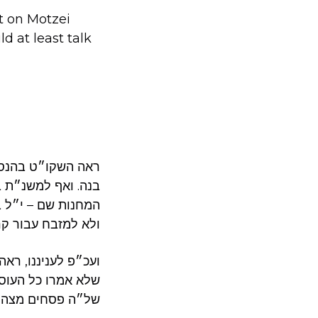
t on Motzei
d at least talk
ראה השקו״ט בהנסמ
המחנות שם – י״ל ב
ולא למזבח עבור קר
ועכ״פ לעניננו, רא
שלא אמרו כל העוסק
של״ה פסחים מצה ע