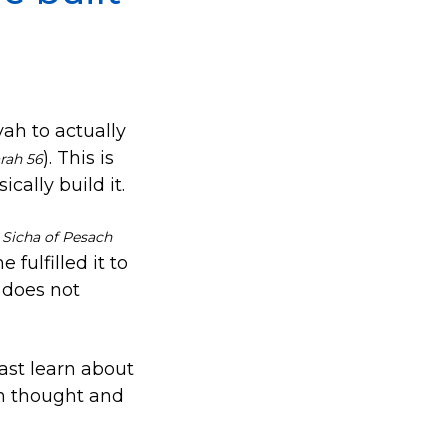
vah to actually
). This is
arah 56
cally build it.
7 Sicha of Pesach
 fulfilled it to
t does not
east learn about
 in thought and