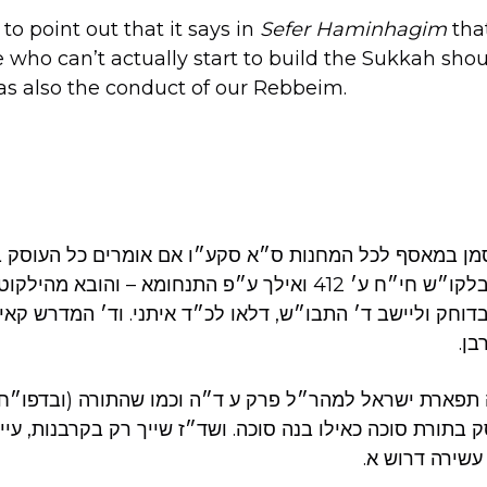
 to point out that it says in
Sefer Haminhagim
tha
who can’t actually start to build the Sukkah shoul
was also the conduct of our Rebbeim.
ן במאסף לכל המחנות ס״א סקע״ו אם אומרים כל העוסק בת
בנה. ואף למשנ״ת בלקו״ש חי״ח ע׳ 412 ואילך ע״פ התנחומא – והוב
דוחק וליישב ד׳ התבו״ש, דלאו לכ״ד איתני. וד׳ המדרש קאי
בן.
ה תפארת ישראל למהר״ל פרק ע ד״ה וכמו שהתורה (ובדפו״ח 
 בתורת סוכה כאילו בנה סוכה. ושד״ז שייך רק בקרבנות, עיי
שירה דרוש א.