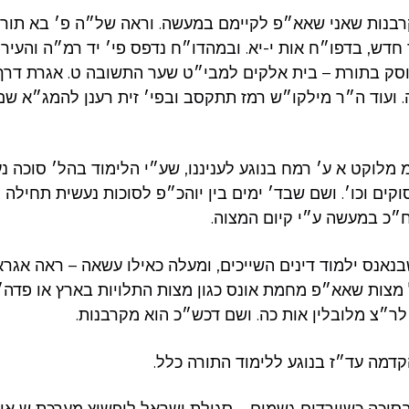
קרבנות שאני שאא״פ לקיימם במעשה. וראה של״ה פ׳ בא תורה 
חדש, בדפו״ח אות י-יא. ובמהדו״ח נדפס פי׳ יד רמ״ה והעי
סק בתורת – בית אלקים למבי״ט שער התשובה ט. אגרת דרך ה
. ועוד ה״ר מילקו״ש רמז תתקסב ובפי׳ זית רענן להמג״א ש
מלוקט א ע׳ רמח בנוגע לעניננו, שע״י הלימוד בהל׳ סוכה נ
וקים וכו׳. ושם שבד׳ ימים בין יוהכ״פ לסוכות נעשית תחילה
ח״כ במעשה ע״י קיום המצוה.
שבנאנס ילמוד דינים השייכים, ומעלה כאילו עשאה – ראה אגר
 מצות שאא״פ מחמת אונס כגון מצות התלויות בארץ או פדה״ב
 לר״צ מלובלין אות כה. ושם דכש״כ הוא מקרבנות.
מה עד״ז בנוגע ללימוד התורה כלל.