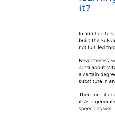
it?
In addition to s
build the Sukka
not fulfilled t
Nevertheless, w
) about Mitz
Seif 3
a certain degree
substitute in a
Therefore, if o
it. As a general
speech as well, 