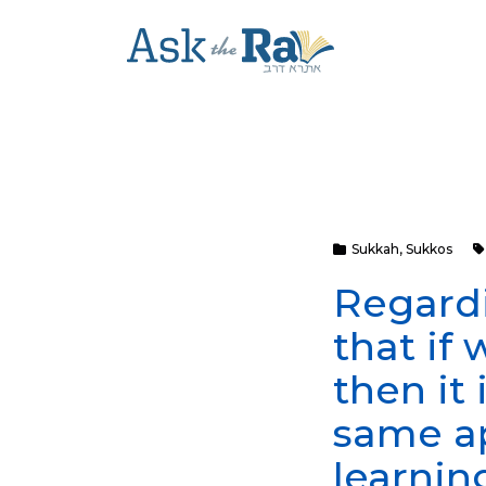
Sukkah
,
Sukkos
Regardi
that if
then it 
same ap
learning