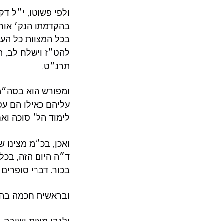
ולפי פשוטו, י״ל ד
בהקדמתו הנק׳ אור 
בכל המצוות כל העו
להט״ז וישלח לב, ה
תרנ״ט.
ומפורש הוא בסה״מ 
עליהם כאילו הם עס
לימוד הל׳ סוכה וא
ואכן, בכ״מ מצינו 
ד״ה היום הזה, בכל
בכור. דברי סופרים
ובראשית חכמה בהקד