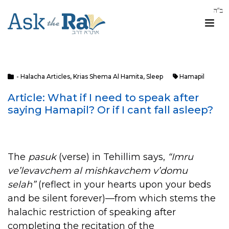
- Halacha Articles
,
Krias Shema Al Hamita
,
Sleep
Hamapil
Article: What if I need to speak after
saying Hamapil? Or if I cant fall asleep?
The
pasuk
(verse) in Tehillim says,
“Imru
ve’levavchem al mishkavchem v’domu
selah”
(reflect in your hearts upon your beds
and be silent forever)—from which stems the
halachic restriction of speaking after
completing the recitation of the