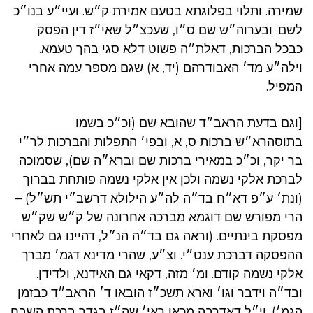
שמירה. ותלוי בפלוגתא בטעם אמירת ק״ש. ועיי״ע בנו״כ
לשם. ובערוה״ש שם ס״ו, שעכצ״ל שאי״ז דין הפסק
כבכל הברכות, דאלת״ה פשוט דלא סגי בהך טעמא.
וילה״ע מד׳ האבודרהם (יד, א) שגם מספר עמה אחרי
המפיל.
[וגם בדעת הראב״ד שהובא שם (וכ״כ בשמו
בתוסהרא״ש ברכות ס, א, ובפי׳ התפלות והברכות לר״י
בר יקר, וכ״כ במאירי ברכות שם וברא״ה שם), שסמוכה
לברכת אלקי נשמה ולכן אין אלקי נשמה פותחת בברוך
(ונת׳ ע״פ דא״ח בד״ה לה״ע הילולא דרשב״י תש״ל) –
הרי מפורש שם דוגמא מברכה אחרונה של ק״ש שק״ש
מפסקת בינתיים. (וראה גם בד״ה הנ״ל, דהיינו גם לאחרי
ההפסקה דברכת ענט״י. וצ״ע, שהרי מדינא דגמ׳ מברך
אלקי נשמה קודם. ומ׳ מזה, דקאי גם האידנא, ולדידן.
ובד״ה וידבר וגו׳ וארא תשכ״ז הובאו ד׳ הראב״ד כבזמן
הגמ׳). וי״ל דאדרבה מכאן ראי׳ שה״ז בגדר ברכת השבח