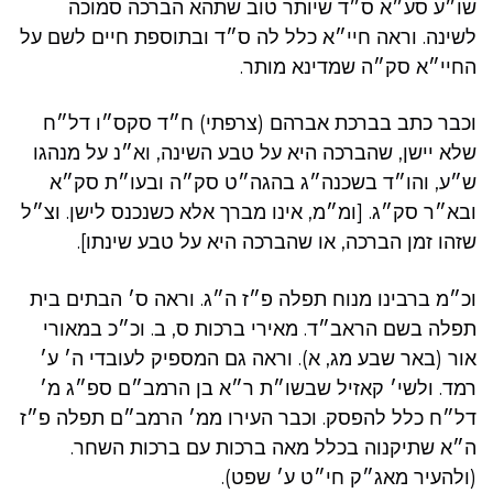
שו״ע סע״א ס״ד שיותר טוב שתהא הברכה סמוכה
לשינה. וראה חיי״א כלל לה ס״ד ובתוספת חיים לשם על
החיי״א סק״ה שמדינא מותר.
וכבר כתב בברכת אברהם (צרפתי) ח״ד סקס״ו דל״ח
שלא יישן, שהברכה היא על טבע השינה, וא״נ על מנהגו
ש״ע, והו״ד בשכנה״ג בהגה״ט סק״ה ובעו״ת סק״א
ובא״ר סק״ג. [ומ״מ, אינו מברך אלא כשנכנס לישן. וצ״ל
שזהו זמן הברכה, או שהברכה היא על טבע שינתו].
וכ״מ ברבינו מנוח תפלה פ״ז ה״ג. וראה ס׳ הבתים בית
תפלה בשם הראב״ד. מאירי ברכות ס, ב. וכ״כ במאורי
אור (באר שבע מג, א). וראה גם המספיק לעובדי ה׳ ע׳
רמד. ולשי׳ קאזיל שבשו״ת ר״א בן הרמב״ם ספ״ג מ׳
דל״ח כלל להפסק. וכבר העירו ממ׳ הרמב״ם תפלה פ״ז
ה״א שתיקנוה בכלל מאה ברכות עם ברכות השחר.
(ולהעיר מאג״ק חי״ט ע׳ שפט).