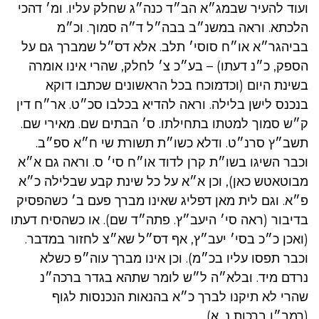
ועוד להעיר שבמג״א הב״ד כנה״ג שחלק עליו. ומ׳ דהכי
הלכתא. וראה במשנ״ב בבה״ל ד״ה סמוך. וכ״מ
בביהגר״א או״ח סוסי׳ תלב. אלא דס״ל שמברך גם על
הספק, כ״נ דעתו) – בע״כ צ׳ לחלק, שהרי אינו אומרה
בשינת היום (וכדמוכח בכל הראשונים שכתבו דוקא
בנכנס לישן בלילה. וראה להדיא בכלבו סכ״ט. אר״ח דין
ק״ש סמוך למטתו בתחילתו. ס׳ הבתים שם. מאירי שם.
תשב״ץ סרנ״ט. ודלא כשו״ת תשורת שי ח״א ספ״ב.
וכבר השיגו בשו״ת קרן לדוד או״ח סי׳ ס. וראה גם א״א
מבוטאטש כאן), וכן א״א על כל שינת קבע שבלילה כ״א
פ״א. וגם לית מאן דפליג שאינו מברך פעם ב׳ כשהפסיק
בדיבור (ראה סי׳ היעב״ץ. פתה״ד שם). או כשהסיח דעתו
(ואכן כ״כ בסי׳ יעב״ץ, אף דס״ל שא״צ לחזור במדבר.
וכבר תפסו עליו בכ״מ). וכן אינו מברך עוה״פ כשלא
נרדם מיד. ובלא״ה ל״ש לומר שתהא בגדר ברכה״נ
שהרי לא תיקנו לברך כ״א בהנאות הנכנסות לגוף
(רמב״ן ברכות נ, א).