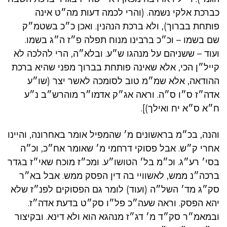
כברכת אלקי נשמה. (והרי לכמה דעות מה״ט אינה
פותחת בברוך), ולא ברכת הנהנין. ואכן כ״כ בשטמ״ק
שם בשמו – וכ״כ ברבינו מנוח תפלה פ״ז ה״ג בשמו.
ועוד – ששניהם על מנהגו ש״ע. ובלא״ה, הרי להלכה לא
קייל״ן הכי, אלא שאינה פותחת בברוך מפני שהיא ברכת
ההודאה, אלא שמ״מ טוב לסומכה לאשר יצר (שו״ע
אדה״ז ס״ו ס״ה. וראה אג״ק אדמו״ר מוהרש״ב נ״ע
ח״א ס״א יח ואילך)].
והנה, בכ״מ בראשונים מ׳ שהמפיל אומר באחרונה, והיינו
אחרי ק״ש. אבל פסוקי דרחמי מ׳ שאומר אח״כ, וכ״ה
בסי׳ רע״ג. וכ״מ בל׳ הטושו״ע. ומכ״ז מוכח שאי״ז בגדר
ברכה״נ ממש, לאשוויי בה דין הפסק ממש. אבל בא״ר
סק״ג מד׳ השל״ה (ועוד) לומר גם הפסוקים לפנ״ז שלא
יהא הפסק. וראה שעה״כ פל״ו סק״ט בדעת אדה״ז.
ובמאמ״ר סק״ד מ׳ דג״ז מנהגא הוא ולא דינא. ובקיצור