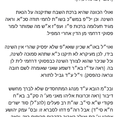
ואולי הכוונה שהיא ברכת השבח שתיקנוה על הנאת
השינה. וכן יל״פ במש״כ בשו״ת לחמי תודה סכ״א. וראה
מגיד תעלומה ברכות פ״ו. ועפ״ז א״ש מה שמותר לומר
פסוקי דרחמי מן הדין אחרי המפיל.
ואוי״ל באו״א שכיון שאא״פ שלא יפסיק שהרי אין השינה
בידו, לכן מעיקרא לא תיקנו כ״א שתהא סמוכה לשינה,
וכל שניכר שהוא לצורך השינה כבפסוקי דרחמי לית לן
בה. (ראה עד״ז בא״ר דשמע שאני שאומרה לשם חובה
ונראה כהפסק). וי״ל ע״ד גביל לתורא.
ובכ״מ הובא ע״ד מנהג המתחסדים שלא לברך מחשש
דיבור (ראה זכרונות אליהו מאני מע׳ ה סק״ב. בא״ח
פקודי ש״א סי״ב. שו״ת רב פעלים (להנ״ל) סוד ישרים
ח״א סי״ד). אבל רוה״פ דחו לסברא זו. ובס׳ עמק יהושע
אחרון ע׳ קס ואילך האריך בדברים חריפים בזה. וראה