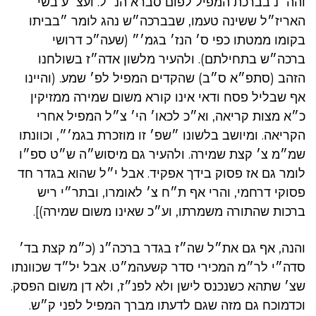
והה״נ בברכת המפיל לפום סברא הנ״ל. ועצ״ע בשי׳
האריז״ל ששינה טעמו, שבברכה״ש נהג לומר ״בביתו
בקומו ממטתו כפי ס׳ הנז׳ בגמ׳״ (שעה״כ דרושי
ברכה״ש בתחילתם). ולהעיר מלשון אדה״ז בשולחנו
הזהב (סתפ״א ס״ב) שהקדים המפיל לפ׳ שמע. (והיינו
אף שבליל פסח ודאי אינו קורא משום שמירה ממזיקין
כ״א מצות קריאה, וא״כ לכאו׳ הי׳ צ״ל המפיל אחרי
הקריאה. ומיושב בלשונו ״שפ׳ זו מוזכרת בגמ׳״, וכוונתו
שמ״מ צ׳ קצת שמירה. ולהעיר גם מיסוש״ה ש״ט ספ״ו
לומר גם אז פסוק בידך אפקיד. אבל י״ל שהוא בגדר חד
פסוקי דרחמי, והרי אף ת״ח צ׳ לאומרו, ובתר״י ריש
ברכות שהתורה משמרתו, וע״כ שאינו משום שמירה)].
והנה, אף גם את״ל שה״ז בגדר ברכה״נ (כ״מ קצת בד׳
סדה״י לר״מ המכירי סדר קשעהמ״ט. אבל יל״ד שכוונתו
שצ׳ שתהא כשנכנס לישן ולא לפנ״ז, ולא דן משום הפסק.
וכדמוכח גם מזה שגם לדעתו מברך המפיל לפני ק״ש.