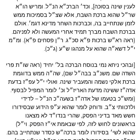
לענין שינה בסוכה], וכד׳ הברכ״א הנ״ל. ומריש הו״א
שר״ל שהוא ברכת השבח, אלא שצ״ל בסמיכות ממש
לזמן שנתחייב בה, וכברכות השחר מדינא דגמ׳. אולם
בברכת השבח מברך תמיד אחרי המעשה ולא לפניהם.
(ראה רא״ש ברכות פ״א סכ״ג. ר״ן פסחים פ״א). ומ״מ
י״ל דשא״ה שהוא על מנהגו ש״ע (ג״כ).
[ובהכי ניחא נמי בנוסח הברכה בל׳ יחיד (ראה שו״ת פרי
השדה שם. משנ״ב בבה״ל שם), שה״ה ממש בדוגמת
ברכת אלקי נשמה והמעביר שינה. ואולי י״ל עפ״ז בדעת
אדה״ז ששינה מדעת האריז״ל וכ׳ לומר המפיל לבסוף.
(ומש״כ בטעמו של אדה״ז בשעה״כ הנ״ל – לדידי
ולדכוותי צ״ב. ודוחק לומר שהוא ע״פ הידוע שבסידורו
חשש מאד בדיני הפסק, שהרי בנדו״ד לא מצאנו
בראשונים לחוש לזה, לפי שבאמת אי״ז הפסק. וי״ל)
שהוא לשי׳ בסידורו לומר ברכה״ש כסדר שנתחייב בהם.