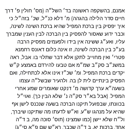
אמנם, בהשקפה ראשונה בד׳ השל״ה (מס׳ חולין פ׳ דרך
חיים סדר הלילה בהגהה) מ׳ דלא כנ״ל, שכ׳ בזה״ל: כי
איך יפסיק בין ברכת המפיל שהיא ברכת השינה לשינה,
וכבר ידוע שאסור להפסיק בין הברכה לבין הענין שמברך
עליו, ואע״ג ששינה אין בידו ולפעמים מפסיק הרבה
בע״כ בין הברכה לשינה, זו אינה כלום דאונס רחמנא
פטרי׳ ואין מחוייב לתקן אלא דבר שתלוי בו. אבל, ראה
במשנ״ב סק״ב שמ״מ אם טבעו להירדם באמצע ק״ש
יקדים ברכת המפיל. ומ׳ שכ״ז אינו אלא לכתחילה, ואם
הפסיק בינתיים לית לן בה. ולהעיר שבשל״ה עצמו
בשעה״א ערך קדושה מ׳ דנקט שאומרים שמע אחרי
המפיל. (אבל בא״ר סק״ה נ׳ שלא הבין כך). ואוי״ל
בכוונתו, שבפועל תיקנו הברכה בשעה שנכנס לישן אף
שהיא על מנהגו ש״ע. וא״ש לדעתו מה שתיקנו שיברך,
ול״ח שלא יישן [כמו שמצינו (תוס׳ סוכה מה, ב ד״ה
אחד. ברכות יא, ב ד״ה שכבר. רא״ש שם פ״א סי״ג)