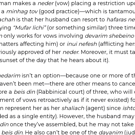
woman makes a
neder
(vow) placing a restriction upo
 a
minhag tov
(good practice)—which is tantamou
achah
is that her husband can resort to
hafaras n
aying
“Mufar lichi”
(or something similar) three tim
im
only works for vows involving
devarim shebeino
matters affecting him) or
inui nefesh
(afflicting her
viously approved of her
neder
. Moreover, it must 
sunset of the day that he hears about it).
 nedarim
isn’t an option—because one or more of 
aven’t been met—there are other means to cance
ore a
beis din
(Rabbinical court) of three, who will
ent of vows retroactively as if it never existed) for
n represent her as her
shaliach
(agent) since
isht
ded as a single entity). However, the husband may
 din
once they’ve assembled, but he may not take 
e
beis din
. He also can’t be one of the
dayanim
(jud