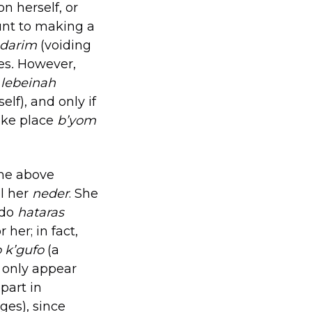
n herself, or
nt to making a
edarim
(voiding
es
.
However,
 lebeinah
self), and only if
take place
b’yom
the above
l her
neder
. She
 do
hataras
 her; in fact,
o k’gufo
(a
 only appear
part in
ges), since