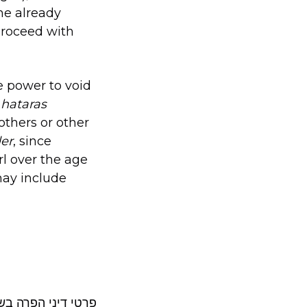
 he already
proceed with
he power to void
h
hataras
others or other
er
, since
rl over the age
may include
פרטי דיני הפרה ב.