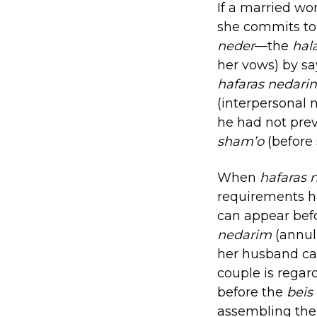
If a married 
she commits to
neder
—the
hal
her vows) by s
hafaras nedar
(interpersonal 
he had not pre
sham’o
(before 
When
hafaras
requirements h
can appear bef
nedarim
(annulm
her husband ca
couple is regar
before the
beis
assembling th