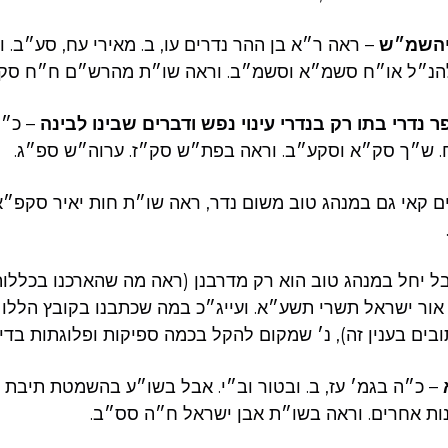
יהשמ״ש
ראה ר״א בן ההר נדרים עו, ב. מאירי עח, סע״ב. ור
 להנ״ל או״ח סשמ״א וסשמ״ב. וראה שו״ת מהרש״ם ח״ח סק
 נדרי בתו רק בנדרי עינוי נפש ודברים שבינו לבינה
כ״ה ב
. ש״ך סק״א וסקע״ב. וראה בפת״ש סק״ז. ערוה״ש ספ״ג
 קאי גם במנהג טוב משום נדר, ראה שו״ת חות יאיר סקפ״א
בל יחל במנהג טוב הוא רק מדרבנן (ראה מה שהארכנו בכללות
אור ישראל תשרי תשע״א. ועייג״כ במה שכתבנו בקובץ הללו 
תובים בענין זה), נ׳ שמקום להקל בכמה ספיקות ופלוגתות בדי
כ״ה בגמ׳ עז, ב. ובטור וב״י. אבל בשו״ע בהשמטת תיבת ״ליכ
נות אחרים. וראה בשו״ת אבן ישראל ח״ה סס״ב