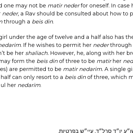
nd one may not be
matir neder
for oneself. In case
r
neder,
a Rav should be consulted about how to 
m
through a
beis din
.
girl under the age of twelve and a half also has t
nedarim
. If he wishes to permit her
neder
throug
n’t be her
shaliach.
However
,
he, along with her br
, may form the
beis din
of three to be
matir
her
ned
ves) are permitted to be
matir nedarim.
A single gi
half can only resort to a
beis din
of three, which 
nul her
nedarim
.
שו״ע יו״ד סרל״ד, עיי״ש בפרטיות