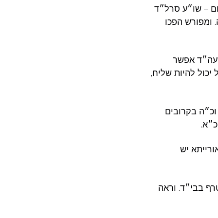
–  – שו״ע סרל״ד
 ומפורש הפכו
– ה״ד אפשר
 יכול להיות שליח
(כ״ה בקרובים
קכ״א
רייתא יש
ף בבי״ד. וראה