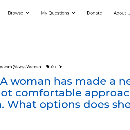
Browse
My Questions
Donate
About 
edorim (Vows)
,
Women
יו"ד רלד
: A woman has made a n
not comfortable approac
n. What options does sh