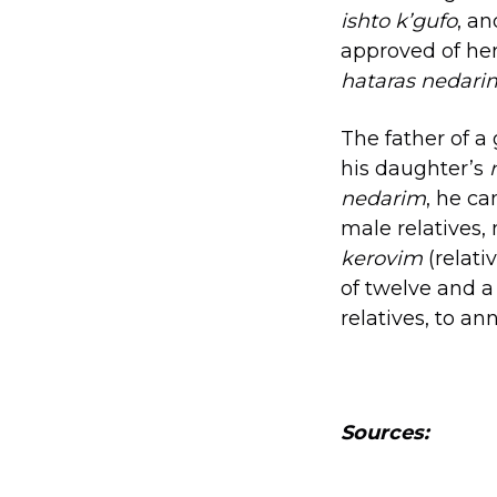
ishto k’gufo
, a
approved of he
hataras nedari
The father of a 
his daughter’s
nedarim
, he ca
male relatives
kerovim
(relati
of twelve and a 
relatives, to an
Sources: