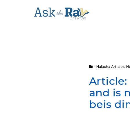
- Halacha Articles
,
N
Article
and is 
beis di