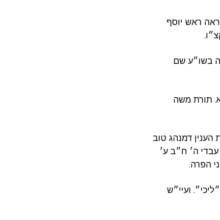
– אה ראש יוסף
צ״ו
– שו״ע שם
. תורת משה
 הענין דמנהג טוב
עבדי ה׳ ח״ב ע׳
ני הפרה
– י״. ועיי״ש