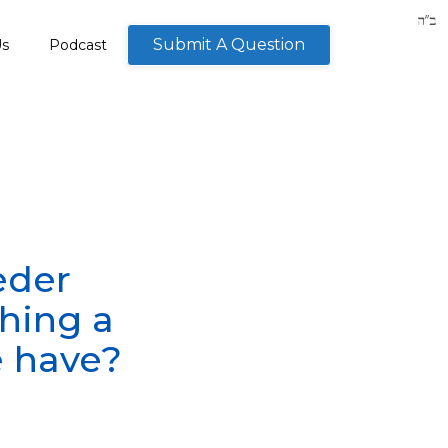
Submit A Question
Us
Podcast
eder
hing a
e have?