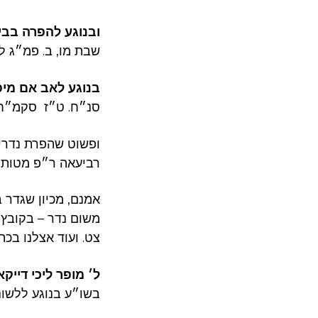
ובנוגע להפרה בב
שבת מו, ב. פמ״ג.
בנוגע לאב אם מיפר
סנ״ח. ט״ז סקמ״ח.
ופשוט שהפרת נדרים
רביעאה ר״פ מטות.
אמנם, מכיון שגדר 
משום נדר – בקובץ 
צט. ועוד אצלנו בכ.
ל׳ מופר ליכי דייקא
בשו״ע בנוגע ללשו.