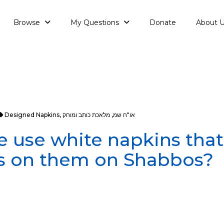
Browse
My Questions
Donate
About 
או"ח שמ
,
מלאכת כותב ומוחק
,
Designed Napkins
 use white napkins that
es on them on Shabbos?