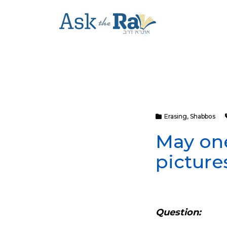
Erasing
,
Shabbos
May one
pictur
Question: