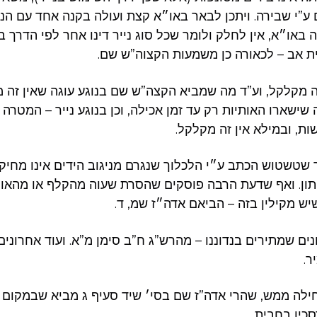
ע”י שבירה. ויתכן לבאר באו״א קצת ועולה בקנה אחד עם הנ״ל
או״א, אין לחלק ולומר שכל סוג נייר דינו אחר לפי הדרך בני
ת אב – לכאורה כן משמעות הקצוה”ש שם.
ה מקלקל, וע”ד מה שמביא הקצה”ש שם בנוגע עוגה שאין זה 
ישארו האותיות רק עד זמן אכילה, וכן בנוגע נייר – המטרה 
ת, ובמילא אין זה מקלקל.
 שטשטוש הכתב ע״י הלכלוך שנגרם מניגוב הידים אינו מחיקה
ן. ואף שדעת הרבה פוסקים שהסרת שעוה מהקלף או מהאות
שיש מקילין בזה – הביאם אדה״ז שמ, ד.
נים שמתירים בנדוננו – מהרש”ג ח”ב סימן מ”א. ועוד אחרוני
ר.
ילה ממש, שהרי אדה”ז שם בסי׳ שיד סעיף ג מביא שבמקום שא
כין בחבית.