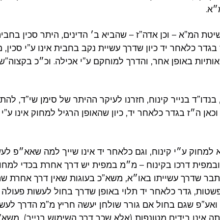
״א.
יטת המ”א – וכן אדה”ז – שהביא ב׳ הדינים, היתר סכין בחבי
בגדר כלאחר יד כיון שדרך עשיית נקב בחבית אינו ע”י סכין, 
אותיות באופן אחר, והדרך למוחקם ע”י אכילה. וכ״כ בקצוה”ש
 בנדו”ד בנייר קינוח, חזרנו לעיקר ההיתר של סימן שי”ד, להת
כאן ה״ז בגדר כלאחר יד, כיון שהאופן הרגיל למחוק אינו ע”י
א למחוק ע״י קינוח, וגם כלאחר יד אינו שייך למה שאא״פ לע
ובמפית דרכו בקינוח – מ״מ במפית יש דרך אחרת בכדי למחו
תבר שדרך עשייתו באו״א, משא”כ בעוגות שאין דרך אחרת שה
שטות, גדר כלאחר יד תלוי באופן שדרך בחול לעשות פעולה זו
 ואע”פ שגם בחול אם גורר שולחן יעשה חריץ מ”מ הדרך לעשו
תה אינו בידים מטונפות (אלא שכך דרך השימוש בנייר), משא”