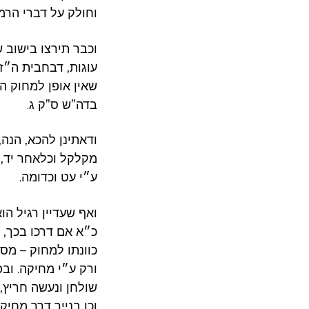
וחולק על דברי הרמ
וכבר תירצו בישוב ש
עוגות, דבחבית ה״ז 
שאין אופן למחוק ה
בדה”ש ס”ק ג.
ודאתינן להכא, הנה,
מקלקל וכלאחר יד, ו
ע״י עט וכדומה.
ואף שעדיין רגיל הו
כ״א אם דרכו בכך, 
כוונתו למחוק – מס
ורק ע״י מחיקה. ובפ
שולחן ונעשה חריץ,
וכן בנייר דרך מחיק