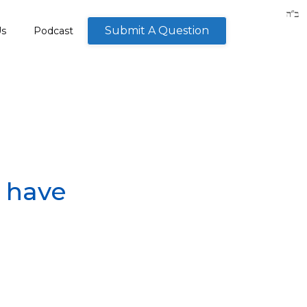
Submit A Question
Us
Podcast
 have