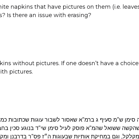
te napkins that have pictures on them (i.e. leaves
s? Is there an issue with erasing?
kins without pictures. If one doesn’t have a choic
th pictures.
סימן ש”מ סעיף ג ברמ”א שאסור לשבור עוגות שכתובות כמין א
הקשה ששואל שהמ”א פוסק לעיל סימן שי”ד בנוגע סכין בחב
מקלקל, וגם במחיקת אותיות שבעוגות ה״ז פס”ר בדרבנן ומקל