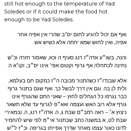
still hot enough to the temperature of Yad
Soledes or if it could make the food hot
enough to be Yad Soledes.
ואף אם יכול להגיע לחום יס”ב שהרי אין אפיה אחר
אפיה, ואין לחוש שמא יחתה אלא כשיש אש.
והנה, בשו״ע אדה״ז רנג סעיף ה וכא, שאסור חזרה וכ”ש
נתינה לכתחלה אף גרוף וקטום אפי’ אינו יס״ב, וקו”א ה.
אלא שבנדו״ז כשהתנור מכובה ה״ז כמקום חם בעלמא,
ולית לן בה. וגם אין דרך לבשל כך. ואף שגם בתנור גרוף
כבר נגרפו כל הגחלים לחוץ – שאני התם שהגורף אינו
גורף אלא רוב האש ועצמה ואא״פ לגרוף עד שלא תשאר
ניצוץ א׳ – ראה רמב״ם שבת ג, ה. אדה״ז רנג, ה. ובמאירי
שבת לט, א במשנה כתב שבתנור אי״מ לפי שיש להחמיר
לדונו כאור עצמו מאחר שדרך אפייתו בגריפה. וכ״ז ל״ש