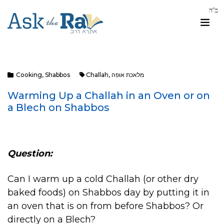
מלאכת אופה
,
Challah
Shabbos
,
Cooking
Warming Up a Challah in an Oven or on
a Blech on Shabbos
Question:
Can I warm up a cold Challah (or other dry
baked foods) on Shabbos day by putting it in
an oven that is on from before Shabbos? Or
directly on a Blech?