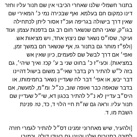
בתנור חשמלי שלנו שאחרי הכיבוי אין שם תנור עליו וחזר
דינו כמקום חם בעלמא. ואף שבכירה נמי כ׳ המאירי שם
שאין דרך בישולה בגריפה ועכ״ז אסור ליתן לכתחילה
בגו״ק, שאני התם שנשאר חום רב גם בדפנות עצמן. ועוד
ועיקר, שסו״ס נשאר שם ניצוץ אחד, ויש מציאות אש.
(ולפ״ז מותר גם בתנור גז, אף שנשאר חם במשך זמן,
ואפי׳ אם דרך לבשל שם לפעמים, כיון שאין אש
במציאות). וכעי״ז כ׳ בחוט שני ב ע׳ קכז. ואיך שיהי׳, גם
בזה ל״ש להתיר רק בדבר שאי״ב משום בישול דהיינו
דבר יבש, או אפי׳ דבר לח שעדיין נשאר בחמימותו, או
בדבר שנאפה כבר ואופה שוב, כנ״ל. ומ״מ, למעשה, אם
היס״ב עדיין לא נ״ל להתיר בכגון דא, שי״ל שעדיין שם
תנור עליו. וראה גם שו״ת חיי הלוי ד, כד, טז. פנינת
השבת מו, ד.
[ולהעיר, שיש מאחרוני זמנינו דס״ל להתיר לגמרי חזרה
לתוכה בתנורים שלנו והיינו גם בעודו דולק, וכמובן