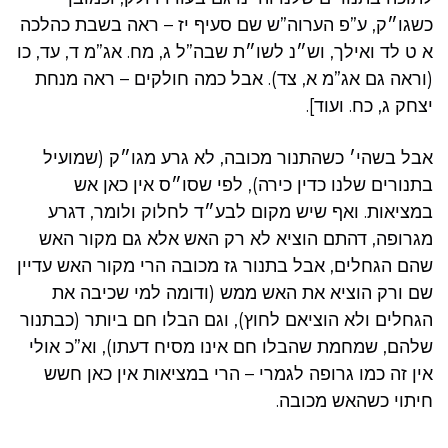
כשגו״ק, ע”פ הערוה”ש שם סעיף יז – ראה בשבת כהלכה
א ט לד ואילך, וש״נ לשו״ת שבה”ל ג, מח. אג”מ ד, עד, כו
(וראה גם אג”מ א, צד). אבל כמה חולקים – ראה מנחת
יצחק ג, כח. ועוד].
אבל בשהי׳ כשהתנור מכובה, לא גרע מגו״ק (שמועיל
בתנורים שלנו כדין כירה), לפי שסו״ס אין כאן אש
במציאות. ואף שיש מקום לבע״ד לחלוק ולומר, דגרע
מגרופה, דהתם הוציא לא רק האש אלא גם מקור האש
שהם הגחלים, אבל בתנור גז מכובה הרי מקור האש עדיין
שם ורק הוציא את האש ממש (ודומה למי שכיבה את
הגחלים ולא הוציאם לחוץ), וגם הבלו חם ביותר (כבתנור
שלהם, שמחמת שהבלו חם אינו מסיח דעתו), וא”כ אולי
אין זה כמו גרופה לגמרי – הרי במציאות אין כאן חשש
חיתוי כשהאש מכובה.