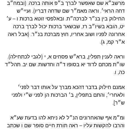
מרשב״א שם שאפשר לברך ב״פ אותה ברכה. (ובמח״ב
דחה הראי׳. וראה מאמ״ר שם שדחה דבריו). ועיי״ש
החילוק בין בנ״ר לברכה״ת. ובאלפסי זוטא ברכות ו – ע׳
יט, הובא בשיו״ב רז, שבשאר ברכות יכול לברך ברכה
אחרונה לפניו ושוב אחריו, חוץ מברכת בנ״ר. (אבל ראה
א״ר קמ, ג).
וראה לענין תפלין, ברא״ש פסחים א, י (לגבי לכתחילה).
שו״ת מכתם לדוד יא בסופו ד״ה וחדשות. שם יב. תהל״ד
כה, ו.
אמנם חילוק בדבר דהכא מברך על אותו דבר לפני׳
ולאחרי׳, והתם בתפלין, ב׳ הברכות הן לפני ש״י ולפני
ש״ר].
ומ״מ אף שהאחרונים הנ״ל לא ניחא להו בדעת שע״א
והרבו להקשות עליו – ראה תורת חיים סופר שם ו שכתב