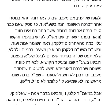
עיקר ענין הברכה.
ולגופו של ענין, אם מעכב שברכה אחרונה תהא בנוסח
אחר דברכה ראשונה, הנה בשע״א ד, כג פסק שאם כבר
סיים ברכה אחרונה בנוסח אשר בחר בנו אינו חוזר.
(וראה בפתחי שערים שם מש״כ לפרש בטעמו. והקשו
עליו כמה מהאחרונים דלקמן, ראה השומר אמת ועוד.
ובשו״ת משנ״ה דלקמן הביא כן משערי רחמים. ולפלא,
שלא תפס שכ״ה בפתחי שערים לבעל שע״א בעצמו,
והביאו בשע״ר שם. ובעיקר הקושיא, לכאורה כוונתו
פשוטה שבברכה דאורייתא חשש להשיטות שהסדר
מעכב, ובדרבנן לא חש. ולהטענה – שצ״ל ברכה שונה
מראשונה, לא שמיעא לי׳ כלומר לא ס״ל. וז״פ).
אבל במאמ״ר קלט, ו (והביאו בדבר אמת – שאלוניקי,
תר״ג, ו, נז – מה, א – הב״ד בס׳ חיים פלאגי ד, ט. וראה