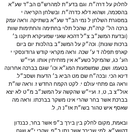
לחלוק על דרה״ח. וגם בדע״ת למהרש״ם הב״ד שע״א
בהסכמה, ושהוא דלא כדרה״ח. ובשלחן הקריאה י
במסגרת השלחן ל נמי הב״ד שע״א בשתיקה. וראה עמק
ברכה הל׳ קרה״ת, שהכל תלוי בחתימה והחתימות שוות
(ובדעת המשנ״ב צ״ל דהכא שאני שמעיקרא תיקנו ב׳
ברכות שונות). וכה״ק על המשנ״ב בהלכות יום ביום
קארפ תפלה ד ע׳ שכה. וראה מקראי קודש גרודונסקי י
הע׳ כג, שהמיקל כשע״א אין מזחיחין אותו. ועיי״ש
בטעמו. ושם, שמשמעות המג״א וכו׳ שגם בברכה אחרונה
דינא הכי. ובכה״ח שם מט הביא ב׳ הדעות ושסב״ל.
וראה גם פתחי עולם י. לקט הקמח החדש ז. וראה שו״ת
אול״צ ב, ט, ז. ועיי״ש שהקשה על המשנ״ב מ״ט לא יצא
בברכת אשר בחר שהרי אינו משקר בברכתו. וראה מה
שאסף איש טהור בשו״ת אז״נ ה, ל.
ובאמת, מקום לחלק בין בירך ב״פ אשר בחר, כבנדון
דהשע״א, למי שבירך אשר נתן ב״פ, שהרי י״א שגם