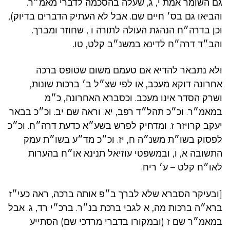
גם השומר אמת י, ג, שעלה בהסכמה לדברי מאמ״ר.
והביאו גם בס׳ חיים שם. אבל לא העתיק הדברים בדיוק),
וכן בדרה״ח הנהגת העולה לתורה ו , שחוזר ומברך.
והב״ד דרה״ח לדינא במשנ״ב קלט, טו.
ולא נתבאר להדיא אם טעמם משום שטופס ברכה
אחרונה דוקא מעכב, או לפי שצ״ל ב׳ ברכות שונות,
ושרק הסדר אינו מעכב. וכסברא האחרונה, כ״מ
במאמ״ר. וכ״כ תהל״ד רפב, יא. וראה שם יב. וכ״כ בבאר
יעקב קרויזר ז. ומדחיק לפרש בשע״א כדעת דרה״ח. וכ״כ
לפסוק בשו״ת משנ״ה ח, יז. וכ״כ מד״ע בשו״ת עמק
התשובה א, ו, ובמשפטי עוזיאל תנינא או״ח בהערות
לאו״ח קלט – ע׳ ריח.
[ובעיקר הסברא שלא לברך ב״פ אותה ברכה, ראה כעי״ז
ברא״ה ברכות מה, א לגבי ברכת בנ״ר. ברכ״י רד, ג. אבל
במאמ״ר שם ז (ובמקורו בדברי מרדכי שם) הסתייע