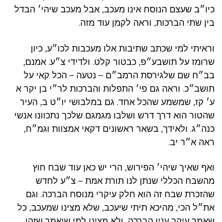
כיו״ב שעצם הנוסח אינו מעכב, אבל מעכב שיהי׳ הבדל
בין שתי הברכות,‫ וראה לקמן עוד מזה.
וראיתי למי שכתב שתיבות אלו מעכבות לכו״ע, כיון
שרומז על תושבע״פ, כבטור קלט. ולדידי צ״ע. אמנם,
בב״ח שם שלגירסת הרמב״ם – נטעה – הכל קאי על
תושב״כ. וראה גם פי׳ התפלות והברכות לר״י בן יקר א
ע׳ קז, שמשמע שהכל אחד. גם במלבושי יו״ט ב, העיר
שהטור הוא דרך דרש ושלבו מגמגם שלכך נתכוונו אנשי
כנה״ג. ולאידך, בשאר ראשונים דקאי אמצוות וגמ״ח,
ראה א״ר יב.
ואף שאיך שיהי׳ הפירוש, הרי יש כאן עוד שבח חוץ
מהשבח הכללי שנתן לנו תורת אמת – צ״ע לחדש
שהזכרת שבח זה הוא חלק עיקרי מנוסח הברכה. וגם
את״ל הכי, מהיכא תיתי שיעכב, שלא מצינו שמעכב, כל
שאמר עיקר ענין הברכה, ולא מצינו למי שיאמר שזהו