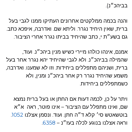
בביהכ״נ).
והנה בכמה ממלקטים אחרונים העתיקו ממנו לגבי בעל
ברית, שאין היחיד נגרר. וליתא שם. ואדרבה, איפכא כתב.
גם בשע״ת י, כתב שהיחיד בביתו נגרר אחרי הציבור.
אמנם, אינהו כולהו מיירי כשיש מנין ביהכ״נ. ועוד,
שהמילה בביהכ״נ. ולא לגבי שהיחיד יהא נגרר אחר בעל
ברית, ושניהם מתפללים ביחידות. וזו לא שמענו. ואדרבה,
משמע שהיחיד נגרר רק אחר ביהכ״נ ומנין, ולא
כשמתפללים ביחידות.
ויתר על כן, לכמה דעות אם החתן או בעל ברית נמצא
שם, ואינו מתפלל עם הציבור – אינו פוטר, ראה א״א
בוטשאטש סי׳ קלא ד״ה חתן. ועוד. ונסמן אצלנו
1052
.
וראה אצלנו בנוגע לכלה בעז״נ –
6358
.