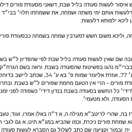
 איסור לעשות סעודה בליל שבת, דשאני מסעודת פורים דילפי
 דלעשות אותם ימי משתה ושמחה, את ששמחתו תלוי׳ בבי״ד 
 ליכא ילפותא דלעשות.
מחה, וליכא משום חשש דמערבין שמחה בשמחה כבסעודת פורי
ה שם שאין לעשות סעודה בליל שבת לפי שהפדיון ל״ש בשבת
ברי״מ נהגו בפשיטות שהסעודה בשבת. וראה בשם הגרח״ק 
ברית מילה קרביץ ע׳ 77, ועזרת אליעזר שמות פ׳ בא
דת פורים – הרי אין הטעם מחמת שפורים ל״ש בשבת. ובתרו
דידי׳ כל החשש בסעודה בשבת בנדון דידי׳ כשפודה לפני זמנו
 הסעודה, ולא מטעמי׳.
ז בה, שהרי לריטב״א מגילה ה, א ד״ה באלו אמרו, ועוד, טעם
א שמחת פורים ניכרת, וכמו שהביא במג״א תיט, א גם לגבי 
 יח. ובמור וקציעה שם כתב לשלול גם הסברא לעשות סעודה 