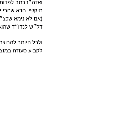
ואדה״ז כתב לפדות 
תיקשי, חדא שהרי ל
(אם לא נימא שכצ״ל
דל״ש לנדו״ד שהוא 
ולכל היותר להרוצה
לקבוע סעודה במוצ״