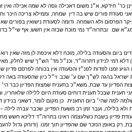
ן כר׳ חידקא, א״נ משום דאכילה גסה לא שמה אכילה ואין זה 
שאני סעודת פורים שיש בה דין שמחה, וממילא צריכה היכר ו
ר הפרסום ולא השמחה. ודומה לסעודת נישואין בפורים שאי
ג״א שם. ובתרוה״ד נמי מוכח שבזה אין חשש, אף שי״ל בדו
ים ביום והסעודה בלילה, מוכח דלא איכפת לן מזה שאין רוא
 דלא דמי לנידון דתרוה״ד, וכנ״ל מד׳ הש״ך שיש לחלק, מאי
גיע זמנו לפדות לפנ״ז והסעודה אין בכוחה לפרסם פדיון שנע
ישראל בהגה לש״ך שם ע׳ שכב. וי״ל כיון שהסעודה באה רק
צות הפדיון עד שבת, משא״כ בתענית שמצות הפדיון כבר הי׳ 
ני תענית שבכל תענית דוחים סעודת היום ללילה שלאחריו, ו
מה למה שהי׳ ביום התענית. כן מקום לומר, דשאני בנידון 
ולא בלילה, ועבר זמן רב משעת הפדיון, שכבר עברה לילה –
עודת פדיון בשבת כשלעצמה ראינו בתרוה״ד דליכא חשש מחמ
ת, רק באופן הנזכר שם שהפדיון תוך זמנו. (ודוחק גדול להע