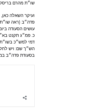
שו״ת מהרם בריסק א
ועיקר השאלה כאן, 
פדה״ב (ראה שו״ת ת
עושים הסעודה ביומ
כ. פמ״ג תקנט בא״א
דמי למש״כ בשו״ת 
הש״ך שם: ויש לחלק
בסעודת פדה״ב במוצ