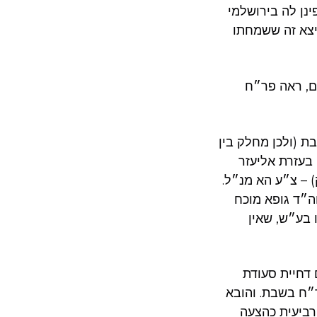
נן לה בירושלמי
יצא זה ששמחתו
ם, ראה פר״ח
 (ולכן מחלק בין
בעזרת אליעזר
 ע׳ 34, שכתב ליישב בדוחק) – צ״ע הא מנ״ל.
ה״ד גופא מוכח
 בע״ש, שאין
 דחיית סעודת
ר״ח בשבת. והובא
רביעית כהצעה