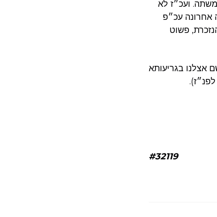
משתה. ועכ״ז לא
 אחרונה עכ״פ
נזכרת, פשוט
ם אצלנו בגריעותא
פנ״ז).
#32119