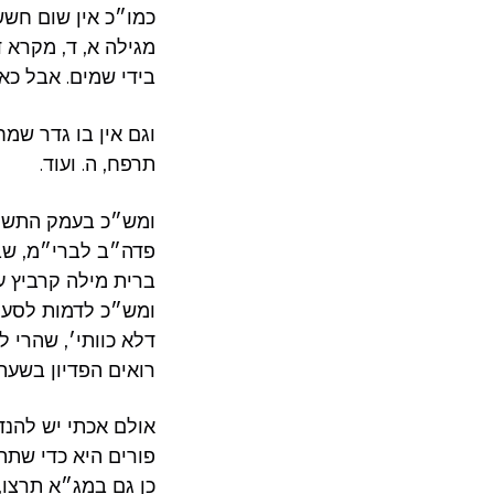
כמו״כ אין שום חשש
מגילה א, ד, מקרא
בידי שמים. אבל כאן
וגם אין בו גדר ש
תרפח, ה. ועוד.
ומש״כ בעמק התשוב
פדה״ב לברי״מ, שב
ומש״כ לדמות לסעו
דלא כוותי׳, שהרי ל
רואים הפדיון בשעת
אולם אכתי יש להנד
פורים היא כדי שתה
כן גם במג״א תרצו,