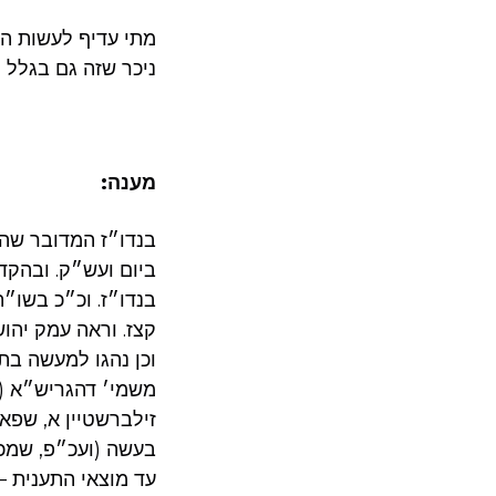
מתי עדיף לעשות הפ
ניכר שזה גם בגלל ה
מענה:
בנדו״ז המדובר שהו
ביום ועש״ק. ובהקד
בנדו״ז. וכ״כ בשו״
קצז. וראה עמק יהוש
וכן נהגו למעשה בת
משמי׳ דהגריש״א (א
זילברשטיין א, שפא
בעשה (ועכ״פ, שמכא
עד מוצאי התענית –