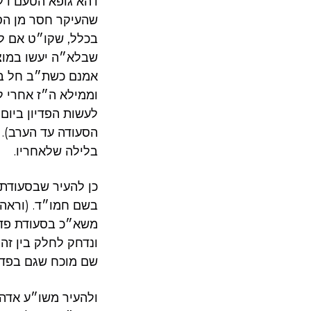
דהא גופא הטעם דל
שהעיקר חסר מן הספ
בכלל, שקו״ט אם לע
שבלא״ה יעשו במוצ״
אמנם כשת״ב חל ביו
וממילא ה״ז אחרי לי
לעשות הפדיון ביום 
הסעודה עד הערב). 
בלילה שלאחריו.
כן להעיר שבסעודת 
בשם חמו״ד. (וראה 
משא״כ בסעודת פדה
ונדחק לחלק בין זה
שם מוכח שגם בפדה
ולהעיר משו״ע אדה״