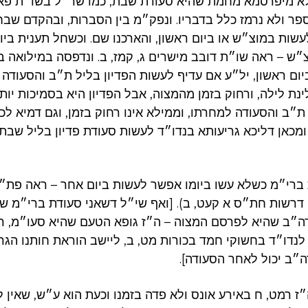
א מיפרסמא מחמת שהיא סעודת שבת, כמו שר״ל בשו״ת פאת
ר ולא נרמז כלל בדבריו. ונפק״מ בין הסברות, ובהקדם שב
שות במוצ״ש או ביום ראשון, והארכנו שם. וכשחל תענית ביו
ש – ראה שו״ת דובב מישרים ג, קמז, ב. ונדפסה במילואה ביש
ם ראשון, יל״ע אם עדיף לעשות הפדיון בליל ת״ב והסעודה 
נת לילה, ורחוק בזמן מהמצוה, אבל הפדיון היא בסמיכות יותר
ת״ב והסעודה למחרתו, וממילא אינו רחוק בזמן, וגם דמיא לכ
ומכאן דליכא גריעותא בנדו״ד לעשות סעודת פדיון בליל שבת 
ברי״מ כשלא עשו ביומו אפשר לעשות ביום אחר – ראה פת״ש
דרשות חת״ס א קעט, ב). [ואף שי״ל דשאני סעודת ברי״מ ש
״ב שהיא לפרסם המצוה – ה״ז גופא הטעם שהיא סעו״מ, ר
 לנדו״ד בחשוקי חמד בכורות מט, ב, ליישב הוראת חותנו הג
״ב יכול לאחר הסעודה].
ז רמט, ח באירע אונס ולא פדה בזמנו וכעת הוא ע״ש, שאין 