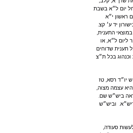
 שדך א, קלב,
חל יום ל״א בשבת
ם ראשון י״א
ורון יד ע׳ קצ.
במוצאי התענית,
 ליום ל״א, או
ל תענית שדוחים
וכנהוג בכל ת״צ
 יו״ד רסא, טז
היא עצמה מצוה,
אה ביש״ש שם.
ריש״א. וביש״ש
לעשות סעודה,