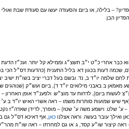
דיון? – בלילה, או ביום והסעודה יעשו עם סעודת שבת ואולי
פדיון הבן.
א כבר אחרי כ״ט י״ב תשצ״ג וממילא קל יותר. ועכ״ז הדעת נ
ם, שכמה דעות בכגון דא: בליל התענית (כהדעות דס״ל הכי ב
ת לחם שלמה יו״ד ב, נד. ובשם בעל דברי יציב בשו״ת ישיב י
ע מאמאן ב באבני מילואים יו״ד ד), ביום ועש״ק (שנוהגים שא
״צ לעשות ביום), לדחות עד מוצ״ש. ולפענ״ד אופן האחרון –
ף שיש שמועות סותרות משמו – ראה אשרי האיש יו״ד ב ע׳ ק
 – ע׳ שלט. וישמע משה ע׳ שטז) – מופרך, לדידן שאדה״ז נקט
ן ואילך עובר בעשה. וראה אצלנו
כאן
, אף דאיכא דס״ל גם ב
 ראה קיצור שו״ע קסד, ג. או גם למחרתו – ראה שו״ת מהר״ש