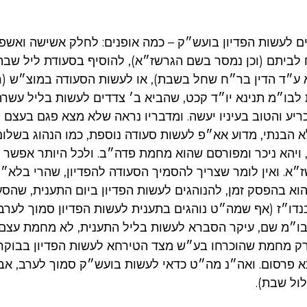
 לעשות הפדיון בועש״ק – כמה אופנים: לחלק אשישה ואשפר
לביתם (וכן נמסר בשם הגרשז״א), להוסיף בסעודת ליל שבת 
א ע״ד הדין בר״ח שחל בשבת), או לעשות הסעודה במוצ״ש 
ת לבו״מ תנינא יו״ד קכט, שהביא ב׳ צדדים לעשות בליל עשרה
כריע והטוב בעיניו יעשה. ומדבריו נראה שלא מצא פגם בעצם
לא הבנתי, מדוע אא״פ לעשות סעודה נוספת, כמו הנהוג בשלום
 ויהא ניכר ומפורסם שהוא מחמת פדה״ב. ולכל היותר אפשר
״א. ואין לומר שצריך להסמיך הסעודה להפדיון, שהרי בלא״ה
וא בהפסק זמן, להנוהגים לעשות הפדיון ביום התענית, שהסע
נדו״ז (אף שמה״ט נוהגים בתענית לעשות הפדיון סמוך לערב
בו״מ שם, עיקר הסברא לעשות בליל התענית, לא מחמת עצם 
ק מחמת שהוכרחו בע״ש מצד הטירחא לעשות הפדיון בבוקר, ו
כא פרסום. ואה״נ מה״ט כדאי לעשות בועש״ק סמוך לערב, אב
ול שבת).