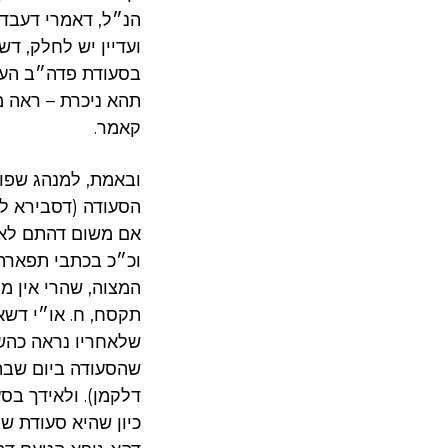
הנ״ל, דאמרי דעבדינ
ועדיין יש לחלק, ד
בסעודת פדה״ב העיק
תהא ניכרת – ראה מ
קאמר.
ובאמת, למנהג שפוד
הסעודה (דסבירא לן
אם משום דהתם לא ה
וכ״כ בכתבי תפארת 
המצוה, שהרי אין מ
תקסח, ח. או״י דשא
שלאחריו נראה כהשל
שהסעודה ביום שבת 
דלקמן). ולאידך בס
כיון שהיא סעודת שב