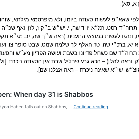
, סא).
לפי שאא״פ לעשות סעודה ביומו, ולא מיפרסמא מילתא, שזהו ע
רוה״ד רסט. רמ״א יו”ד שה, י. יש״ש ב״ק ז, לז). ואף שכ״ה 
ו, ונהגו לעשות במוצאי התענית (ראה ש״ך שה, יב. מג״א תק
 יא. ברכ״י שה, טז. האלף לך שלמה שמט. שבט סופר צו. ועוד
תרוה״ד שם כשחל פדיונו בשבת ועושה הפדיון מע״ש והסעוד
. וראה להלן) – הכא גרע שבליל שבת אין הסעודה ניכרת. [ול
״ש, שי״א שאינה ניכרת – ראה אצלנו שם].