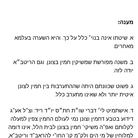
מענה:
א. שיטתו אינה בנוי׳ כלל על כך. והיא השערה בעלמא
מאחרים.
ב. משנה מפורשת שמשיקין חמין בצונן. וגם הריטב״א
יודה לזה.
ג. פשוט שכוונתם היתה שההתערבות בין חמין לצונן
איטית יותר ולא שאינו מתערב כלל.
ד. אישתמיט לי׳ דברי שו״ת חת״ס יו״ד ריד: וצ”ל אע”ג
דידוע בטבע דחמין וצונן נמי לעולם החמין צפין למעלה
לקלותם ואפ”ה משיקי’ חמין בצונן לבית הלל, אינו דומה
למלוחין של מי הים ולק”מ קו’ החו”י להראב”ד וריטב”א,