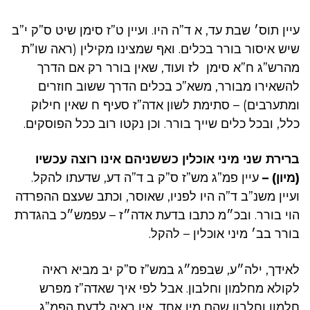
עיין תוס׳ שבת עד, א ד”ה היו. ועיין ט”ז סימן שיט ס”ק י”ב
שיש איסור בורר בכלים. ואף שמצינו מקילין (ראה שו”ת
מהרש”ג ח”א סימן לז ועוד, שאין בורר רק אם הדרך
להשאירו מבורר, משא”כ בכלים הדרך ששוב חוזרים
ומתערבים) – סתימת לשון אדה”ז סעיף ח שאין חילוק
כלל, ובכל כלים שייך בורר. וכן נקטו רוב ככל הפוסקים.
ברירת שני מיני אוכלין כששניהם אינו רוצה עכשיו
(מיון) –
עיין פמ”ג מש”ז ס”ק ב ד”ה דע, שדעתו להקל.
ועיין משנ”ב ד”ה היו לפניו, שאוסר, וכתב שעצם ההפרדה
הוי בורר. ובכ״מ כתבו בדעת אדה״ז – עפמש״כ בהגדרת
בורר בב׳ מיני אוכלין – להקל.
לאידך, ילה״ע, שבפמ״ג במש”ז ס”ק יב מביא ראיה
לקולא מחלמון וחלבון. אבל לפי איך שאדה”ז מפרש
חלמון וחלבון שהם מין אחד, אין ראיה לדעת הפמ”ג.