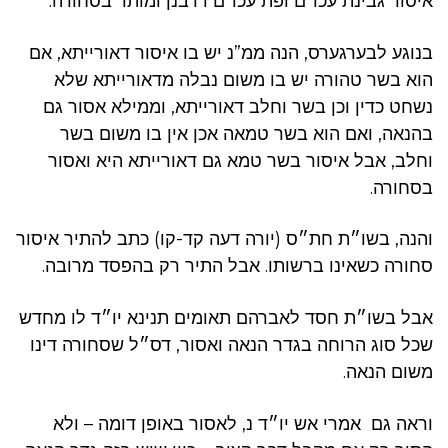
איסור גבינת עכו”ם ופת עכו”ם דרבנן ומותר בסחורה.
בנוגע לבערגערס, הנה ממ”נ יש בו איסור דאורייתא, אם
הוא בשר טהורה יש בו משום נבלה מדאורייתא שלא
נשחט כדין וכן בשר וחלב דאורייתא, וממילא אסור גם
בהנאה, ואם הוא בשר טמאה אכן אין בו משום בשר
וחלב, אבל איסור בשר טמא גם דאורייתא היא ואסור
בסחורה.
והנה, בשו״ת חת״ס (יורה דעה קד-קו) כתב להתיר איסור
סחורה כשאינו ברשותו. אבל התיר רק בהפסד מרובה.
אבל בשו״ת חסד לאברהם תאומים תנינא יו״ד לו מחדש
שכל סוג הרוחה בגדר הנאה ואסור, דס״ל שסחורה דינו
משום הנאה.
וראה גם אמרי אש יו״ד נ, לאסור באופן דומה – ולא