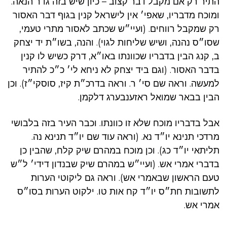
התיר רק אם מקבל דבר קצוב – כיון שיש בזה גדר הנאה.
ומוכח מדבריו, שאפי׳ אין לישראל קנין בגוף דבר האסור
רק שמקבל רווחים. (ועיי״ש שכתב לאסור מתרי טעמי,
שסו״ס נהנה, ושיש שליחות לגוי). והנה, בשו״ת יד יצחק
ב, קנג הבין בדבריו שכוונתו באו״א, דרק כשיש לו קנין
בדבר האסור. (וגם ביד יצחק לא ניחא לי׳ כ״כ להתיר
למעשה. וראה שם סי׳ ר. וראה בדרכ״ת קיז, סוסקי״ז). וכן
הבין בבאר שמואל ראזענבערג דלקמן.
אבל בדבריו מוכח שלא זו כוונתו. וכבר העיר בזה בלבושי
מרדכי תנינא יו״ד נא. (וראה עוד שם יו״ד תנינא נה.
תליתאי יו״ד כג). וכן מוכח במהרם שיק קלח, שהבין כן
בדברי אמרי אש. (ועיי״ש במהרם שיק שבנדון דידי׳ ל״ש
טעם הראשון שבאמרי אש). וראה גם ליקוטי הערות
לתשובות חת״ס יו״ד קח אות טו. ילקוט הערות בסו״ס
אמרי אש.