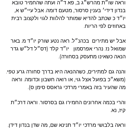
וראה שו״ת מהרש״ג ב, פא ד״ה ועתה שהחמיר טובא
בנדון דידי׳ בענין סרסור, מטעם דומה. אבל עיי״ש א,
יו״ד כ שכתב להדיא שמותר להלוות לגוי ולקצוב רבית
באחוזים לפי הריוח.
אבל יש מתירים בכהנ״ל. ראה נטע שורק יו״ד מ. באר
שמואל נז. נהרי אפרסמון יו״ד קלד (דס״ל דל״ש גדר
הנאה כשאינו מתעסק בסחורה).
והנה גם למתירים, כשההנאה היא בדרך סחורה גרע טפי.
(משא״כ בפועל אצל גוי, או רואה חשבון וכדומה. וראה
מה שהעיר בזה באמרי מרדכי גראסס סימן ס).
והרי בכמה אחרונים החמירו גם בסרסור. וראה דרכ״ת
קיז, נא.
וראה בלבושי מרדכי יו״ד תנינא שם, מה שדן בנדון דידן.