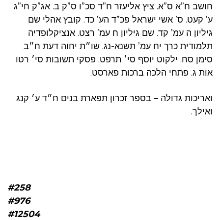
חושב ח”א ס”א. ציץ אליעזר ח”ד סכ”ו ס”ק ב. אג”ק חי”ג
ע’ קעט. ס’ אשי ישראל פכ”ד הע’ כד. קובץ אהלי שם
גיליון ה עמ’ קד. שם גיליון ח עמ’ רצט. אנציקלופדיה
תלמודית כרך יח עמ’ תשנא-נג. שו״ת יחוה דעת ח״ב
סימן סח. ילקוט יוסף סי׳ תרפט. פסקי תשובות סי׳ רטו
אות ג. פתחי הלכה ברכות פארסט.
ואריכות גדולה – בספר זכרון תפארת בנים ח״ד ע׳ קנג
ואילך.
#258
#976
#12504