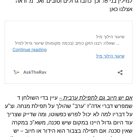
למילין בני 18. וכך כתבו גדולים וטובים. ואכ״מ. וראה
אצלנו כאן:
אם יש חיוב גם לתפילת ערבית –
עיין בדי השולחן ד
שמפרש דברי אדה”ז “ערב” שהולך על תפילת מנחה. וצ”ע
על דבריו למה לא יכול לפרש כפשוטו, ומה שדייק שצריך
עוד היום גדול היינו במקום שיש סכנה, משא”כ במקרה
שאין סכנה. אם תפילה בצבור הוא הידור או חיוב – יש