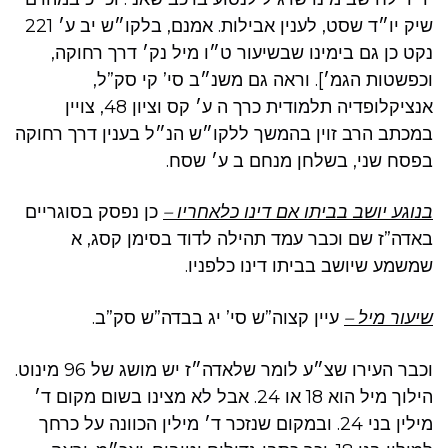
שיק יו״ד שסט, לענין אבילות. אמנם, בלקו״ש יב ע׳ 221
נקט כן גם בימינו שבשיעור ט״ו מיל נק׳ דרך רחוקה,
וכפשטות הגמ׳]. וראה גם משנ״ב סי’ קי סק”ל,
אנציקלופדיה תלמודית כרך ה ע׳ קס וציון 48, צויין
במכתב הרב זוין בהמשך ללקו״ש הנ״ל בענין דרך רחוקה
בפסח שני, בשלחן מנחם ב ע׳ שסח.
בנוגע יושב בביתו אם דינו כלאחריו –
כן נפסק בסוגריים
באדה”ז שם וכבר עמד תהילה לדוד בסימן קסג, א
שמשמע שיושב בביתו דינו כלפניו.
שיעור מיל –
עיין קצוה”ש סי’ יג בבדה”ש סק”ב.
וכבר העירו שצ״ע לומר שלאדה״ז יש מושג של 96 מינוט.
הילוך מיל הוא 18 או 24. אבל לא מצינו בשום מקום ד׳
מילין בני 24. ובמקום שנזכר ד׳ מילין הכוונה על כרחך