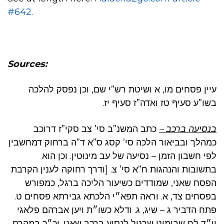
#642.
Sources:
עיין פסחים מו, א ושיטת רש”י שם, וכן נפסק להלכה
בשו”ע סעיף טז ואדה”ז סעיף יז.
בנסיעה ברכב –
כתב המשנ”ב סי’ צב סקי”ז דרוכב
כמהלך ובביאור הלכה סי’ קסג ס”א ד”ה ברחוק דמחשבין
לפי חשבון הזמן – נסיעה של עב מינוטין. וכן הוא
בתשובות והנהגות ח”א סי’ צ. [ודרך רחוקה לענין הקרבת
הפסח שאני, שמודדים כשיעור הליכה ברגל, כמפורש
בפסחים צד, א. וראה תפא״י הלכתא גבירתא פסחים ט.
פתח הדביר ג – שיג, ג. ודלא כשו״ת ויען אברהם פלאגי
יו״ד לח שבימינו שרגיל לנסוע ברכב שאני. וכ״כ במהרם