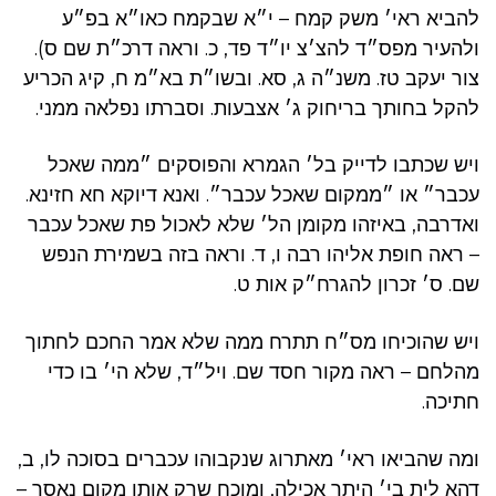
להביא ראי׳ משק קמח – י״א שבקמח כאו״א בפ״ע
ולהעיר מפס״ד להצ׳צ יו״ד פד, כ. וראה דרכ״ת שם ס).
צור יעקב טז. משנ״ה ג, סא. ובשו״ת בא״מ ח, קיג הכריע
להקל בחותך בריחוק ג׳ אצבעות. וסברתו נפלאה ממני.
ויש שכתבו לדייק בל׳ הגמרא והפוסקים ״ממה שאכל
עכבר״ או ״ממקום שאכל עכבר״. ואנא דיוקא חא חזינא.
ואדרבה, באיזהו מקומן הל׳ שלא לאכול פת שאכל עכבר
– ראה חופת אליהו רבה ו, ד. וראה בזה בשמירת הנפש
שם. ס׳ זכרון להגרח״ק אות ט.
ויש שהוכיחו מס״ח תתרח ממה שלא אמר החכם לחתוך
מהלחם – ראה מקור חסד שם. ויל״ד, שלא הי׳ בו כדי
חתיכה.
ומה שהביאו ראי׳ מאתרוג שנקבוהו עכברים בסוכה לו, ב,
דהא לית בי׳ היתר אכילה, ומוכח שרק אותו מקום נאסר –