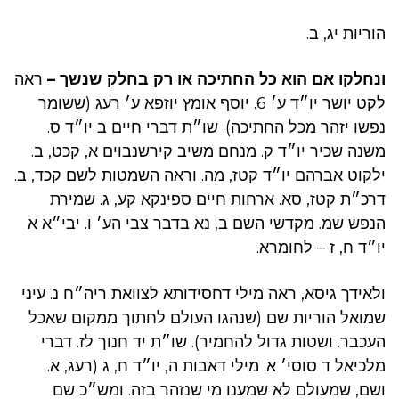
הוריות יג, ב.
ונחלקו אם הוא כל החתיכה או רק בחלק שנשך –
ראה
לקט יושר יו״ד ע׳ 6. יוסף אומץ יוזפא ע׳ רעג (ששומר
נפשו יזהר מכל החתיכה). שו״ת דברי חיים ב יו״ד ס.
משנה שכיר יו״ד ק. מנחם משיב קירשנבוים א, קכט, ב.
ילקוט אברהם יו״ד קטז, מה. וראה השמטות לשם קכד, ב.
דרכ״ת קטז, סא. ארחות חיים ספינקא קע, ג. שמירת
הנפש שמ. מקדשי השם ב, נא בדבר צבי הע׳ ו. יבי״א א
יו״ד ח, ז – לחומרא.
ולאידך גיסא, ראה מילי דחסידותא לצוואת ריה״ח נ. עיני
שמואל הוריות שם (שנהגו העולם לחתוך ממקום שאכל
העכבר. ושטות גדול להחמיר). שו״ת יד חנוך לז. דברי
מלכיאל ד סוסי׳ א. מילי דאבות ה, יו״ד ח, ג (רעג, א.
ושם, שמעולם לא שמענו מי שנזהר בזה. ומש״כ שם