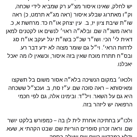
יש לחלק, שאינו איסור מצ״ע רק שמביא לידי שכחה,
וק״ו מאתרוג שבלע איסור (ראה מג״א תרמט, כ) ראה
שו״ת שיבת ציון יז, ב. עין יצחק או״ח כד. מרחשת א, כ.
וראה משנ״ה שם. ובלא״ה ראוי׳ לנשים או לקטנים למאן
דאית לי׳ הכי. ושו״ר שכ״כ בשו״ת יגל יעקב או״ח סג
לדחות הראי׳. וי״ל גם שומר מצוה לא ידע דבר רע.
ובס״ח תתרח מוכח שאין בזה איסור, וכשאין לו מה יאכל
יאכלנו.
ולכאו׳ במקום הנשיכה בלא״ה אסור משום בל תשקצו
ומאיסותא – ראה סוכה שם. ע״ז סח, ב. ועכצ״ל ששכחה
היא גם על השאר. ויל״ד. ובימינו אלה, גם לפי חכמי
הרפואה יש ליזהר בזה.
ולכו״ע בחתיכה אחרת לית לן בה – כמפורש בלקט יושר
שם. וראה זכרון סופרים הוריות שם. שבט הקהתי א, שעא.
ודלא כמקדשי השם שם שעלה בספק.