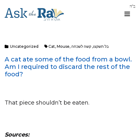
בל תשקצו
,
קשה לשכחה
,
Mouse
,
Cat
Uncategorized
A cat ate some of the food from a bowl.
Am I required to discard the rest of the
food?
That piece shouldn’t be eaten.
Sources: