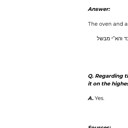
Answer:
The oven and al
בד והא”י מבשל
Q. Regarding th
it on the high
A.
Yes.
Sources: