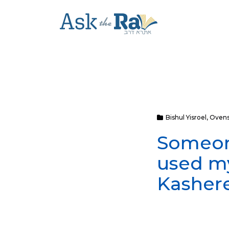
Bishul Yisroel
,
Oven
Someone
used my
Kasher