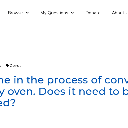
Browse
My Questions
Donate
About 
s
Geirus
 in the process of con
 oven. Does it need to 
ed?