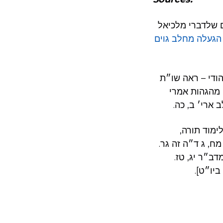
ם שלדברי מלכיאל
הגעלה מחלב גוים
ודי – ראה שו״ת
ו מהגהות אמרי
 ארי׳ ב, כה
[ימוד תורה
 מח, ג ד״ה זה גר
דב״ר יג, טז
ו ביו״ט