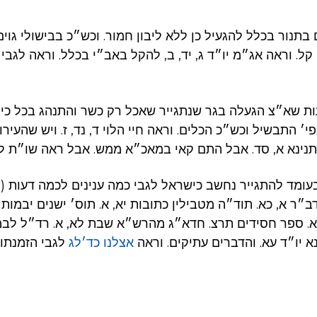
בתנור בכלל להגעיל כן ללא ליבון חמור. וכש״כ בבישולי גוי
ון קל. וראה אג״מ יו״ד ג, יד, ב, להקל באב״י בכלל. וראה לגבי
ות שא״צ הגעלה בגר שנתגייר שאכל רק כשר והתנהג בכל כיה
פי׳ התבשיל וכש״כ הכלים. וראה חיי הלוי ד, נד, ז. ויש שהעיר
 תנינא א, סד. אבל התם קאי במאכ״א ממש. אבל ראה שו״ת לב
ומד להתגייר נחשב כישראל לגבי כמה ענינים לכמה דעות (ל
דב״ר א, כא. תוד״ה מטבילין כתובות יא, א. תוס׳ ישנים יבמות
, א. ספר חסידים תרצ. חדא״ג מהרש״א שבת לא, א. רד״ל לבמ
א יו״ד עא. והדברים עתיקים. וראה
אצלנו כד׳לג
לגבי הזמנת].