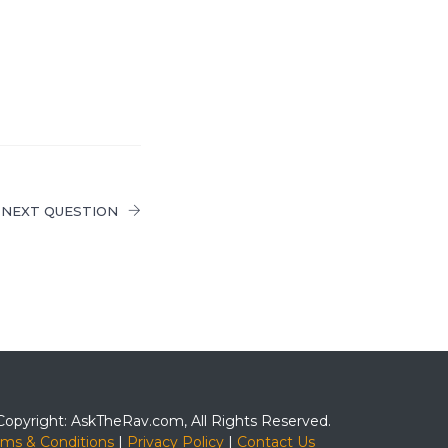
NEXT QUESTION
Copyright: AskTheRav.com, All Rights Reserved.
rms & Conditions
|
Privacy Policy
|
Contact Us