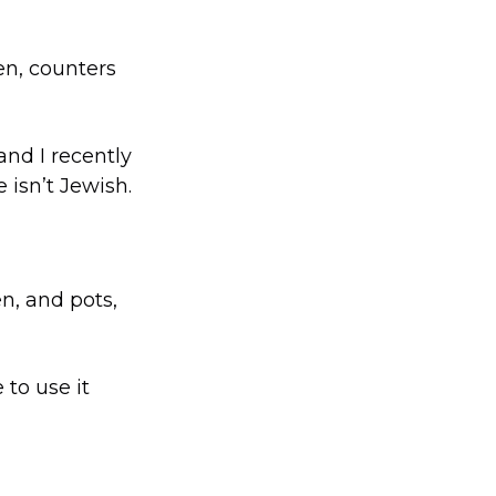
en, counters
nd I recently
 isn’t Jewish.
n, and pots,
 to use it