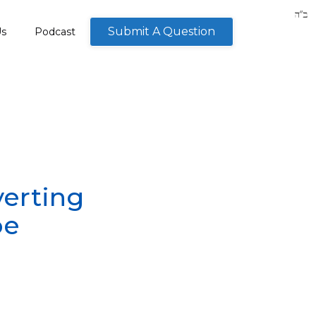
Submit A Question
Us
Podcast
verting
be