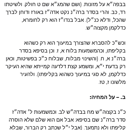
בבפה״א על מזונות. (ושם שהמג״א שם ט חולק. ולשיטתו
רד, כב. והרי בסדר ברה״נ נקט אדה״ז באורז ודוחן לברך
שהכל, ודלא כנ״ל). אבל בנדו״ז הוא רק לחומרא,
כדלקמן מקצוה״ש.
וכש״כ להסברא שהצורך במיעוך הוא רק כשהוא
בקליפתו, וכהמשמעות בלוח א, ז. וכן בסיפא בסדר
ברה״נ א, ח. (והשינוי מבלוח, שבלוח כ״כ בפשיטות, וכאן
רק בדעת י״א, ומשמע קצת דלדעה קמייתא שהיא העיקר
כדלקמן, לא סגי במיעוך כשהוא בקליפתו). ולהעיר
מלשונו ז, טז.
ב. – על המחיה:
כ״נ בקצוה״ש מח בבדה״ש לב. וכמשמעות ל׳ אדה״ז
סדר ברה״נ שם בסיפא: אבל אם הוא שלם שלא הוסרה
קליפתו ולא נתמעך. (אבל י״ל שכתב רק הברור, שבלא