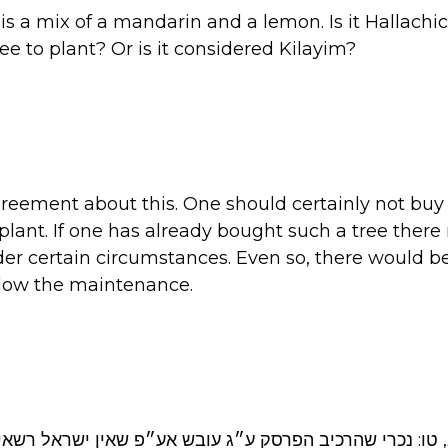
s a mix of a mandarin and a lemon. Is it Hallachic
ee to plant? Or is it considered Kilayim?
greement about this. One should certainly not buy i
o plant. If one has already bought such a tree the
der certain circumstances. Even so, there would be
llow the maintenance.
טו: נכרי שהרכיב הפרסק ע״ג עובש אע״פ שאין ישראל רשאי 