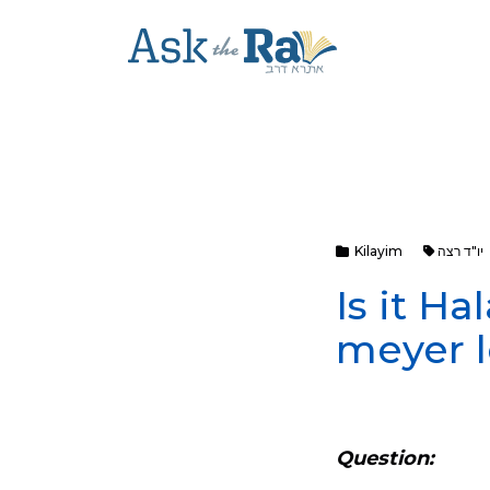
יו"ד רצה
Kilayim
Is it Ha
meyer 
Question: