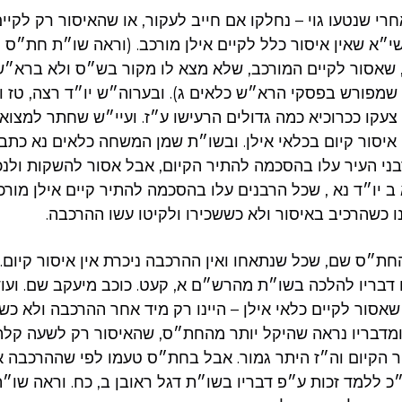
אחרי שנטעו גוי – נחלקו אם חייב לעקור, או שהאיסור רק לקיים
שי״א שאין איסור כלל לקיים אילן מורכב. (וראה שו״ת חת״ס 
, שאסור לקיים המורכב, שלא מצא לו מקור בש״ס ולא ברא״ש
 שמפורש בפסקי הרא״ש כלאים ג). ובערוה״ש יו״ד רצה, טז ו
צעקו ככרוכיא כמה גדולים הרעישו ע״ז. ועיי״ש שחתר למצוא ל
 איסור קיום בכלאי אילן. ובשו״ת שמן המשחה כלאים נא כתב
ני העיר עלו בהסכמה להתיר הקיום, אבל אסור להשקות ולנכש
 יו״ד נא , שכל הרבנים עלו בהסכמה להתיר קיים אילן מורכ
ו כשהרכיב באיסור ולא כששכירו ולקיטו עשו ההרכבה.
החת״ס שם, שכל שנתאחו ואין ההרכבה ניכרת אין איסור קיום.
 דבריו להלכה בשו״ת מהרש״ם א, קעט. כוכב מיעקב שם. ועו
סור לקיים כלאי אילן – היינו רק מיד אחר ההרכבה ולא כ
(ומדבריו נראה שהיקל יותר מהחת״ס, שהאיסור רק לשעה קלה
 הקיום וה״ז היתר גמור. אבל בחת״ס טעמו לפי שההרכבה אי
 ללמד זכות ע״פ דבריו בשו״ת דגל ראובן ב, כח. וראה שו״ת 