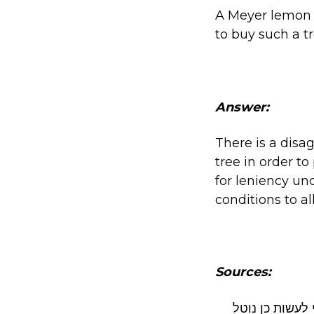
A Meyer lemon i
to buy such a tr
Answer:
There is a disa
tree in order t
for leniency un
conditions to a
Sources:
לעשות כן נוטל