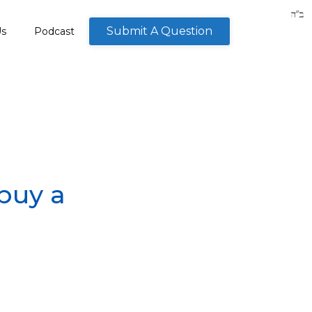
Submit A Question
Us
Podcast
 buy a