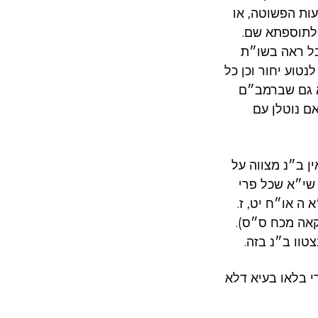
עות הפשוטה, או
ז לתוספתא שם.
בל ראה בשו״ת
טוע יחור וכן כל
א גם שברמב״ם
ם נוטלן עם
ן ב״נ מצווה על
 שי״א שכל פרי
 ה או״ח יט, ז.
קאה מכח ס״ס).
טוו ב״נ בזה.
י בלאו בעיא דלא