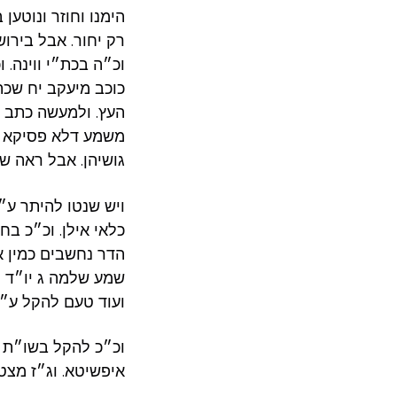
הימנו וחוזר ונוטען
רק יחור. אבל בירוש
וכ״ה בכת״י ווינה.
כוכב מיעקב יח שכת
העץ. ולמעשה כתב 
משמע דלא פסיקא לי
גושיהן. אבל ראה שו
ויש שנטו להיתר ע״
כלאי אילן. וכ״כ ב
הדר נחשבים כמין אח
שמע שלמה ג יו״ד י
ועוד טעם להקל ע״י
וכ״כ להקל בשו״ת י
איפשיטא. וג״ז מצט