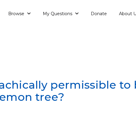
Browse
My Questions
Donate
About 
lachically permissible to
lemon tree?