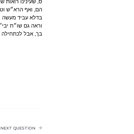
ס, שעינינו רואות ש
הם, ואף הרא״ש וטו
בדלא עביד מעשה (ר
וראה גם שו״ת יבי״
בך, אבל לכתחילה יח
NEXT QUESTION