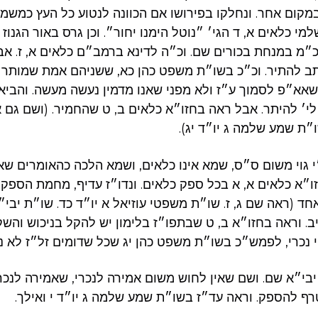
 במקום אחר. ונחלקו בפירושו אם הכוונה לנטוע כל העץ כמשמ
למי כלאים א, ד הגי׳ ״נוטל הימנו יחור״. וכן גרס באור הגנו
 וכ״מ במנחת בכורים שם. וכ״ה לדינא ברמב״ם כלאים א, ז. א
ב להתיר. וכ״כ בשו״ת משפט כהן כא, ששניהם אמת שמותר לנ
שאא״פ לסמוך ע״ז ולא מפני שאנו מדמין נעשה מעשה. והבי
׳ להיתר. אבל ראה בחזו״א כלאים ב, ט שהחמיר. (ושם גם א
״ת שמע שלמה ג יו״ד יג).
י גוי משום ס״ס, שמא אינו כלאים, ושמא הלכה כהאומרים שאי
חזו״א כלאים א, א בכל ספק כלאים. ונדו״ז עדיף, מחמת הספק
ד (ראה שם ג, ז. שו״ת משפטי עוזיאל א יו״ד כד. שו״ת יבי״א
ב. וראה בחזו״א ב, ט שבתפו״ז בלימון יש להקל בניכוש והש
 נכרי, לפמש״כ בשו״ת משפט כהן יג שכל שדומים זל״ז לא נצ
בי״א שם. ושם שאין לחוש משום אמירה לנכרי, שאמירה לנכר
רף להספק. וראה עד״ז בשו״ת שמע שלמה ג יו״ד י ואילך.