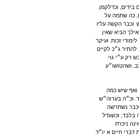
 בידים, וכדלקמן.
ו, כה שתמה על
. וכבר הקשה עליו
אילך הביא שאין
ימודי זכות. ועיקר
 להתיר ג״כ לקיים
 רק ע״י גוי.
ב, ושהטושו״ע
 ואף שיש כמה
ד. וכ״ה בערוה״ש
שכבר נשתרשה
 בלבד, וכשגדל
נה ניכרת
דברי חיים א יו״ד