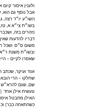
ולענין איסור קיום 
אבל נוסף גם הוא, 
השו״ע יו״ד רצה, ג
בשו״ת צי״א א, טז,
נזהרים בזה, ושכבר 
דבריו להדעות שאין
משום ס״ס. ושכל רב
ובשו״ת משנת ר״א ב
שאסרו לקיים – היינ
ועוד ועיקר, שכתב 
שחלקו – הרי הובאו
שם, שגם להרא״ש שא
ונעשית אילן אחד. 
האילן מתבטל איסור
כשהתאחה כבר) וכ״כ