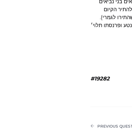
אים בני נביאים
להתיר הקיום
תירו לגמרי).
טע ופרנסתו תלוי׳
#19282
PREVIOUS QUES