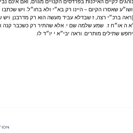
נוהגים לקיים האילנות בפרדסים הקנויים מגוים, ואם אינם נבי
שו״ע שאסרו הקיום – היינו רק בא״י ולא בחו״ל. ויש שכתבו 
אה ברכ״י רצה, ז שבדלא עביד מעשה הוא רק מדרבנן. ויש שה
א ה או״ח ז. שמע שלמה שם י. אלא שהתיר רק כשכבר קנה ונ
פש שתילים מותרים. וראה יבי״א י יו״ד לו.
TION