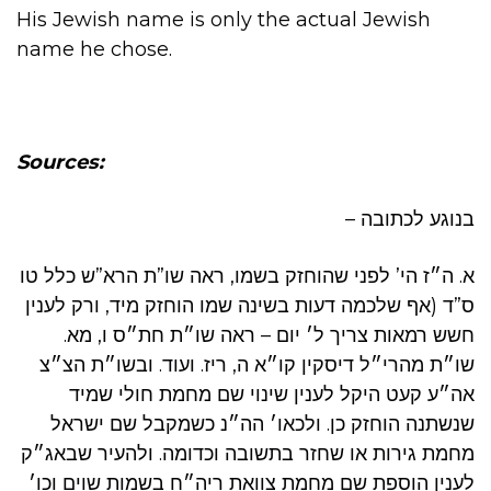
His Jewish name is only the actual Jewish
name he chose.
Sources:
בנוגע לכתובה –
א. ה״ז הי’ לפני שהוחזק בשמו, ראה שו”ת הרא”ש כלל טו
ס”ד (אף שלכמה דעות בשינה שמו הוחזק מיד, ורק לענין
חשש רמאות צריך ל׳ יום – ראה שו״ת חת״ס ו, מא.
שו״ת מהרי״ל דיסקין קו״א ה, ריז. ועוד. ובשו״ת הצ״צ
אה״ע קעט היקל לענין שינוי שם מחמת חולי שמיד
שנשתנה הוחזק כן. ולכאו׳ הה״נ כשמקבל שם ישראל
מחמת גירות או שחזר בתשובה וכדומה. ולהעיר שבאג״ק
לענין הוספת שם מחמת צוואת ריה״ח בשמות שוים וכו׳