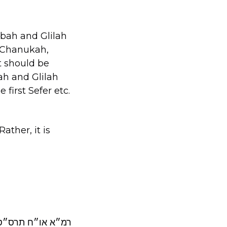
bah and Glilah
of Chanukah,
t should be
ah and Glilah
first Sefer etc.
ather, it is
רמ״א או״ח תרס״ט א: