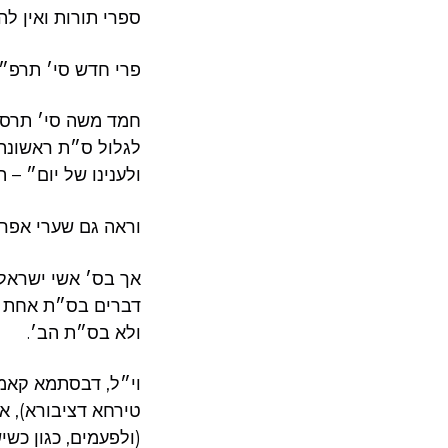
ספרי תורות ואין .
פרי חדש סי׳ תרפ״ד.
חמד משה סי׳ תרס״ט
לגלול ס״ת ראשונה 
ולענינו של יום״ .
וראה גם שערי אפר.
אך בס׳ אשי ישראל 
דברים בס״ת אחת כ,
ולא בס״ת הב׳.
וי״ל, דבסתמא קאמר
טירחא דציבורא), א
ולפעמים, כגון כש).