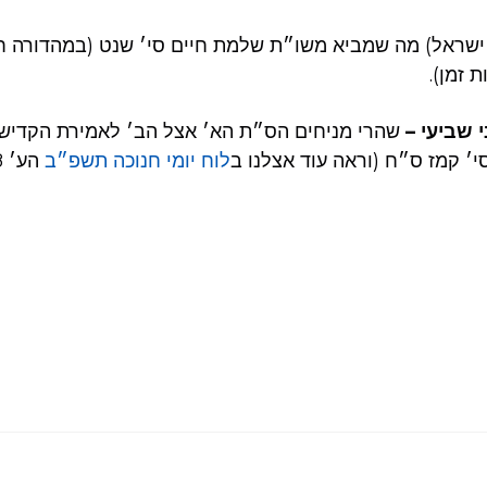
ישראל) מה שמביא משו״ת שלמת חיים סי׳ שנט (במהדורה ח
ות זמן
ני שביעי
שהרי מניחים הס״ת הא׳ אצל הב׳ לאמירת הקדיש, 
י׳ קמז ס״ח (וראה עוד אצלנו ב
לוח יומי חנוכה תשפ״ב
הע׳ 108).