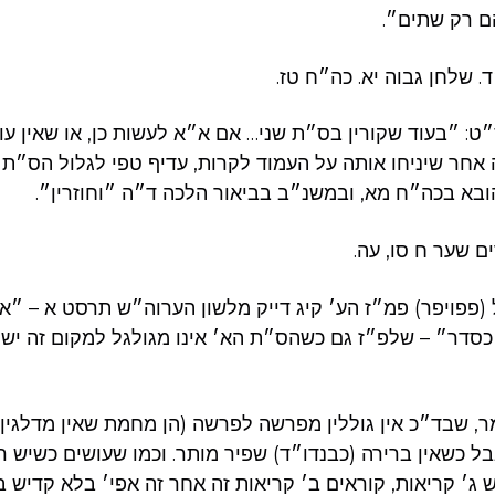
להם רק שתים״
. שלחן גבוה יא. כה״ח טז
: ״בעוד שקורין בס״ת שני… אם א״א לעשות כן, או שאין עושי
אחר שיניחו אותה על העמוד לקרות, עדיף טפי לגלול הס״ת 
– הובא בכה״ח מא, ובמשנ״ב בביאור הלכה ד״ה ״וחוזרין״
ים שער ח סו, עה
(פפויפר) פמ״ז הע׳ קיג דייק מלשון הערוה״ש תרסט א – ״א
סדר״ – שלפ״ז גם כשהס״ת הא׳ אינו מגולגל למקום זה יש ל
, שבד״כ אין גוללין מפרשה לפרשה (הן מחמת שאין מדלגין
בל כשאין ברירה (כבנדו״ד) שפיר מותר. וכמו שעושים כשיש 
יש ג׳ קריאות, קוראים ב׳ קריאות זה אחר זה אפי׳ בלא קדיש ב