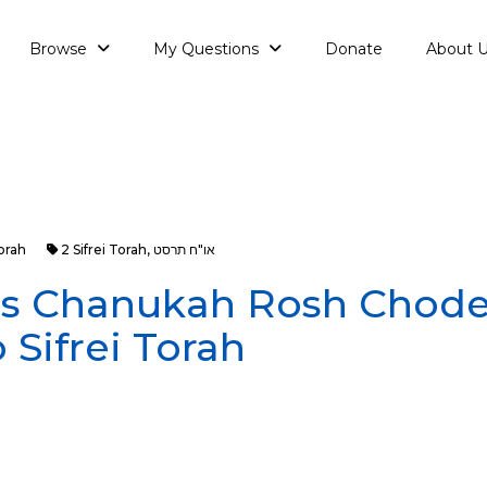
Browse
My Questions
Donate
About 
orah
2 Sifrei Torah
,
או"ח תרסט
s Chanukah Rosh Chode
 Sifrei Torah