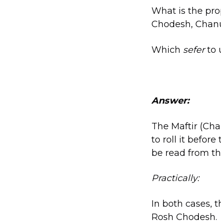
What is the pro
Chodesh, Chanuk
Which
sefer
to 
Answer:
The Maftir (Ch
to roll it befor
be read from t
Practically:
In both cases, 
Rosh Chodesh.