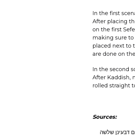
In the first scen
After placing 
on the first Sef
making sure to 
placed next to 
are done on the 
In the second s
After Kaddish, 
rolled straight
Sources:
ום דבעינן שלשה