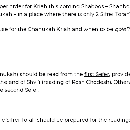
per order for Kriah this coming Shabbos – Shabbo
ah – in a place where there is only 2 Sifrei Torah
use for the Chanukah Kriah and when to be
golel
anukah) should be read from the
first Sefer
, provid
e the end of Shvi’i (reading of Rosh Chodesh). Other
he
second Sefer
.
the Sifrei Torah should be prepared for the reading