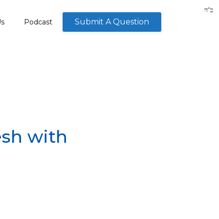
Submit A Question
Us
Podcast
sh with