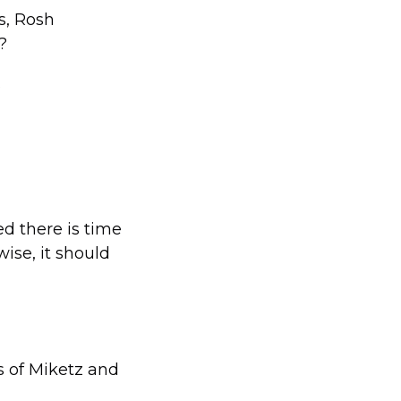
s, Rosh
?
?
ed there is time
wise, it should
s of Miketz and