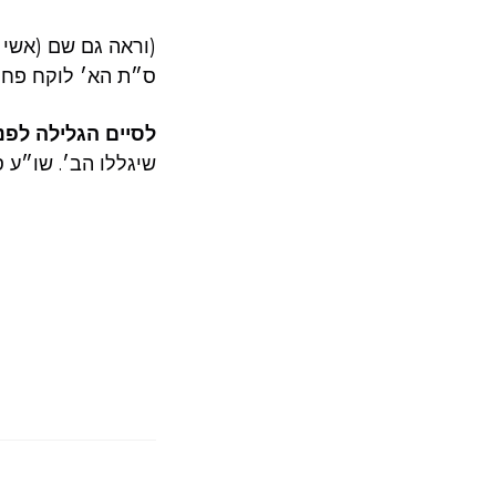
וראה גם שם (אשי 
ס״ת הא׳ לוקח פח).
לסיים הגלילה לפ –
שיגללו הב׳. שו״ע ס