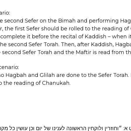
ario:
the second Sefer on the Bimah and performing Hag
er, the first Sefer should be rolled to the reading 
complete it before the recital of Kaddish – when i
the second Sefer Torah. Then, after Kaddish, Hagb
second Sefer Torah and the Maftir is read from the 
cenario:
no Hagbah and Glilah are done to the Sefer Torah. R
 to the reading of Chanukah.
 ״וחוזרין ולוקחין הראשונה לענינו של יום וכן עושין כל מק